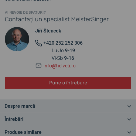
AI NEVOIE DE SFATURI?
Contactați un specialist MeisterSinger
Jiří Štencek
+420 252 252 306
Lu-Jo
9-19
Vi-Sb
9-16
info@helveti.ro
Pune o întrebare
Despre marcă
Uită de ritmul rapid de astăzi, de ticăitul agitat sau de mișcarea lină
Întrebări
a secundarului, descoperă că nici măcar acul minutelor nu este
necesar. Dedică-ți toată atenția ritualului tău preferat și lasă timpul
Produse similare
să curgă liber. Ceasul MeisterSinger, cunoscut pentru acele sale