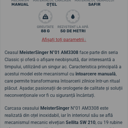
MECANISM
MATERIALUL CARCASA
MATERIALUL GEAMULUI
MANUAL
OȚEL
SAFIR
GREUTATE
REZISTENT LA APĂ
88 G
50 DE METRI
Afișați toți parametrii
↓
Ceasul
MeisterSinger N°01 AM3308
face parte din seria
Classic și oferă o afișare neobișnuită, dar interesantă a
timpului, utilizând un singur ac. Caracteristica principală a
acestui model este mecanismul cu
întoarcere manuală
,
care permite transformarea întoarcerii zilnice într-un ritual
plăcut. Așadar, pasionații de orologerie de calitate și soluții
neconvenționale vor fi cu siguranță încântați.
Carcasa ceasului
MeisterSinger
N°01 AM3308 este
realizată din oțel inoxidabil, iar în interiorul său se află
mecanismul mecanic elvețian
Sellita SW 210
, cu 19 rubine