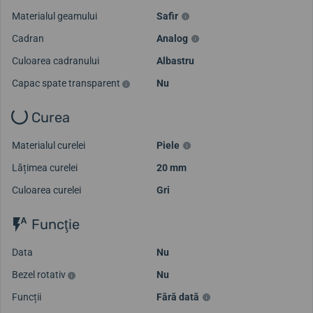
Materialul geamului
Safir
Cadran
Analog
Culoarea cadranului
Albastru
Capac spate transparent
Nu
Curea
Materialul curelei
Piele
Lățimea curelei
20 mm
Culoarea curelei
Gri
Funcţie
Data
Nu
Bezel rotativ
Nu
Funcții
Fără dată