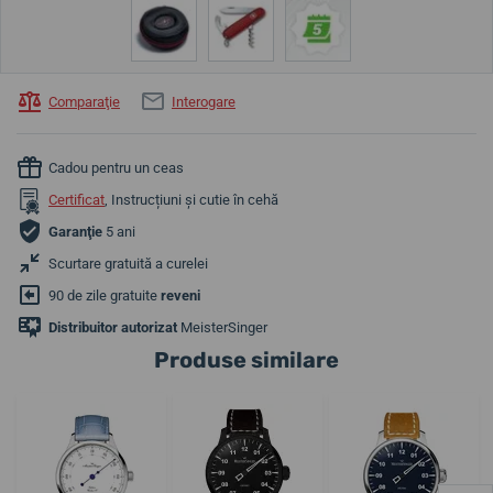
Comparaţie
Interogare
Cadou pentru un ceas
Certificat
, Instrucțiuni și cutie în cehă
Garanţie
5 ani
Scurtare gratuită a curelei
90 de zile gratuite
reveni
Distribuitor autorizat
MeisterSinger
Produse similare