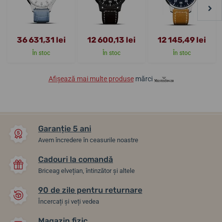
36 631,31 lei
12 600,13 lei
12 145,49 lei
În stoc
În stoc
În stoc
Afișează mai multe produse
mărci
Garanție 5 ani
Avem încredere în ceasurile noastre
Cadouri la comandă
Briceag elvețian, întinzător și altele
90 de zile pentru returnare
Încercați și veți vedea
Magazin fizic