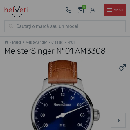
0
Menu
Mărci
MeisterSinger
Classic
N°01
MeisterSinger N°01 AM3308