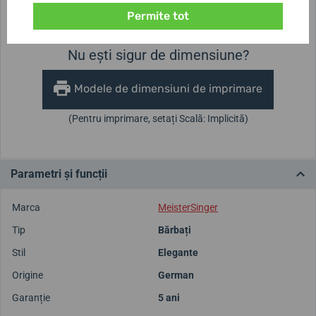
Înălțimea carcasei
Diametrul carcasei
11,5 mm
43 mm
Permite tot
Nu ești sigur de dimensiune?
Modele de dimensiuni de imprimare
(Pentru imprimare, setați Scală: Implicită)
Parametri și funcții
Marca
MeisterSinger
Tip
Bărbați
Stil
Elegante
Origine
German
Garanție
5 ani