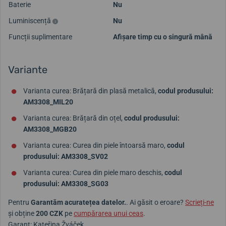
Baterie
Nu
Luminiscență
Nu
Funcții suplimentare
Afișare timp cu o singură mână
Variante
Varianta curea: Brățară din plasă metalică,
codul produsului:
AM3308_MIL20
Varianta curea: Brățară din oțel,
codul produsului:
AM3308_MGB20
Varianta curea: Curea din piele întoarsă maro,
codul
produsului: AM3308_SV02
Varianta curea: Curea din piele maro deschis,
codul
produsului: AM3308_SG03
Pentru
Garantăm acuratețea datelor.
. Ai găsit o eroare?
Scrieți-ne
și obține
200 CZK
pe
cumpărarea unui ceas
.
Garant: Kateřina Žváček