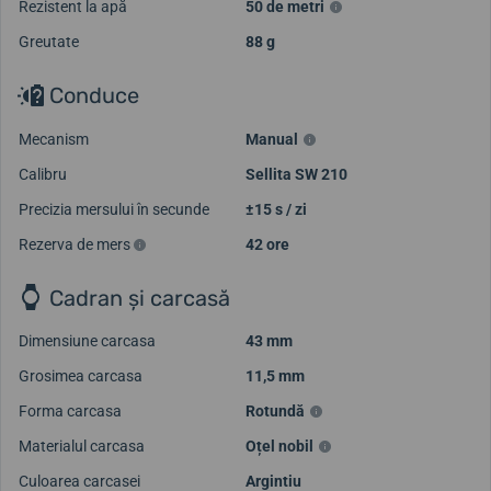
Rezistent la apă
50 de metri
Greutate
88 g
Conduce
Mecanism
Manual
Calibru
Sellita SW 210
Precizia mersului în secunde
±15 s / zi
Rezerva de mers
42 ore
Cadran și carcasă
Dimensiune carcasa
43 mm
Grosimea carcasa
11,5 mm
Forma carcasa
Rotundă
Materialul carcasa
Oțel nobil
Culoarea carcasei
Argintiu