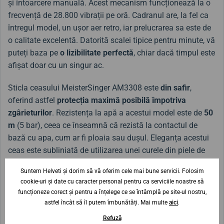
și întoarcere manuală. Acest mecanism funcționează la o
frecvență de 28.800 vibrații pe oră. Cadranul are, la fel ca
întregul model, un ușor aer retro, iar prelucrarea sa este de
o calitate excelentă. Datorită scalei tipice pentru minute, vă
puteți baza pe
o lizibilitate perfectă
, chiar dacă timpul este
afișat doar cu un singur ac.
Sticla ceasului MeisterSinger AM3308 este
din safir
,
oferind astfel
protecția maximă posibilă împotriva
zgârieturilor
. Rezistența la apă a acestui model este de
50
m
(5 bar), ceea ce înseamnă că rezistă la contactul de
bază cu apa, cum ar fi ploaia sau dușul. Eleganța acestui
ceas este subliniată de utilizarea unei curele din piele de
calitate.
Suntem Helveti și dorim să vă oferim cele mai bune servicii. Folosim
cookie-uri și date cu caracter personal pentru ca serviciile noastre să
funcționeze corect și pentru a înțelege ce se întâmplă pe site-ul nostru,
Lățimea curelei
astfel încât să îl putem îmbunătăți. Mai multe
aici
.
20 mm
Refuză