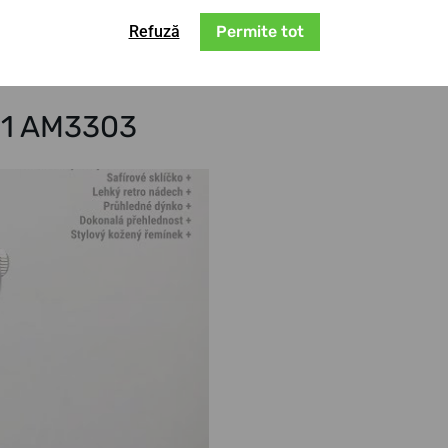
șul. Eleganța acestui ceas este subliniată de
Refuză
Permite tot
°01 AM3303