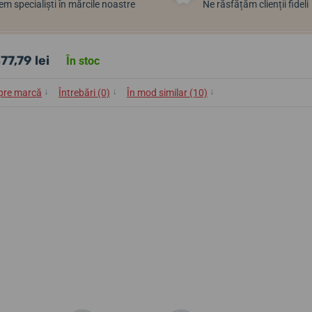
m specialiști în mărcile noastre
Ne răsfățăm clienții fideli
77,79 lei
În stoc
↓
↓
↓
pre marcă
Întrebări (0)
În mod similar (10)