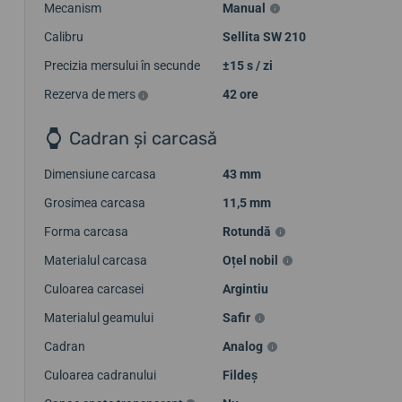
Mecanism
Manual
Calibru
Sellita SW 210
Precizia mersului în secunde
±15 s / zi
Rezerva de mers
42 ore
Cadran și carcasă
Dimensiune carcasa
43 mm
Grosimea carcasa
11,5 mm
Forma carcasa
Rotundă
Materialul carcasa
Oțel nobil
Culoarea carcasei
Argintiu
Materialul geamului
Safir
Cadran
Analog
Culoarea cadranului
Fildeș