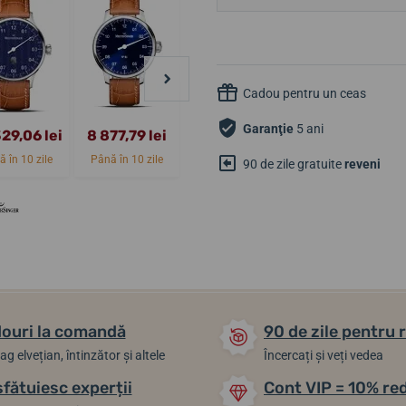
Cadou pentru un ceas
Garanţie
5 ani
329,06 lei
8 877,79 lei
10 701,11 lei
15 736,92 lei
 în 10 zile
Până în 10 zile
Până în 10 zile
La cerere
90 de zile gratuite
reveni
ouri la comandă
90 de zile pentru 
ag elvețian, întinzător și altele
Încercați și veți vedea
sfătuiesc experții
Cont VIP = 10% re