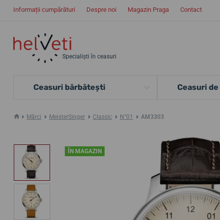
Informații cumpărături
Despre noi
Magazin Praga
Contact
Specialiști în ceasuri
Ceasuri bărbătești
Ceasuri de
Mărci
MeisterSinger
Classic
N°01
AM3303
ÎN MAGAZIN