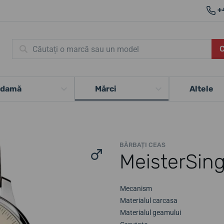
+
 damă
Mărci
Altele
BĂRBAȚI CEAS
MeisterSin
Mecanism
Materialul carcasa
Materialul geamului