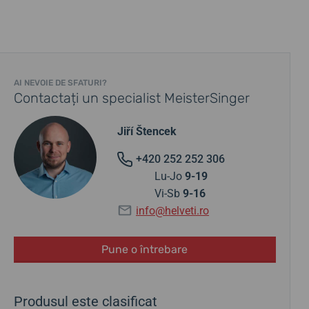
AI NEVOIE DE SFATURI?
Contactați un specialist MeisterSinger
Jiří Štencek
+420 252 252 306
Lu-Jo
9-19
Vi-Sb
9-16
info@helveti.ro
Pune o întrebare
Produsul este clasificat