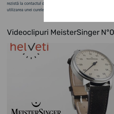
rezistă la contactul de bază cu apa, cum ar fi ploaia sau du
utilizarea unei curele din piele de înaltă calitate.
Videoclipuri MeisterSinger N