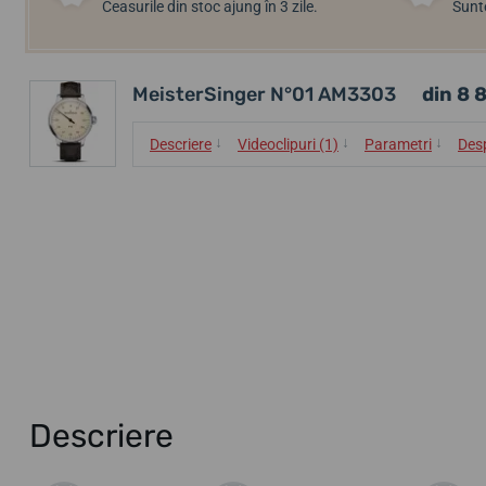
Ceasurile din stoc ajung în 3 zile.
Sunte
MeisterSinger N°01 AM3303
din 8 8
↓
↓
↓
Descriere
Videoclipuri (1)
Parametri
Des
Descriere