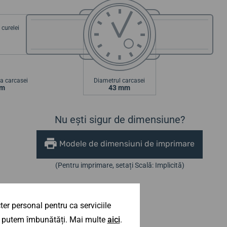
curelei
a carcasei
Diametrul carcasei
mm
43 mm
Nu ești sigur de dimensiune?
Modele de dimensiuni de imprimare
(Pentru imprimare, setați Scală: Implicită)
er personal pentru ca serviciile
 îl putem îmbunătăți. Mai multe
aici
.