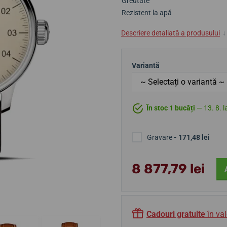
Greutate
Rezistent la apă
Descriere detaliată a produsului
↓
Variantă
În stoc 1 bucăți
— 13. 8. l
Gravare
- 171,48 lei
8 877,79 lei
Cadouri gratuite
în val