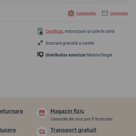
Comparaţie
Interogare
Certificat
, Instrucțiuni și cutie în cehă
Scurtare gratuită a curelei
7 314,96 lei
8 877,79 lei
12 025,18 lei
La cerere
Până în 10 zile
Până în 10 zile
Distribuitor autorizat
MeisterSinger
returnare
Magazin fizic
Ceasurile din stoc pot fi încercate.
ducere
Transport gratuit