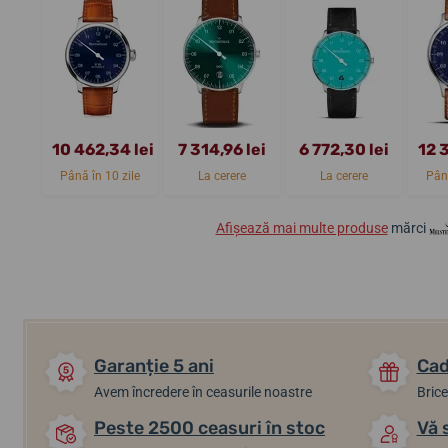
10 462,34 lei
7 314,96 lei
6 772,30 lei
12 
Până în 10 zile
La cerere
La cerere
Până
Afișează mai multe produse
mărci
Garanție 5 ani
Cad
Avem încredere în ceasurile noastre
Brice
Peste 2500 ceasuri în stoc
Vă 