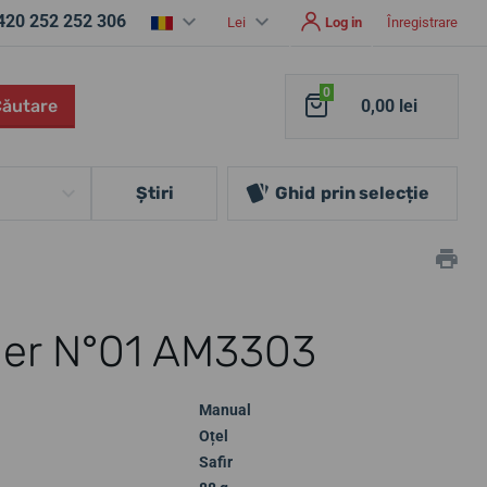
420 252 252 306
Lei
Log in
Înregistrare
0
Căutare
0,00 lei
Ştiri
Ghid
prin selecție
ger N°01 AM3303
Manual
Oțel
Safir