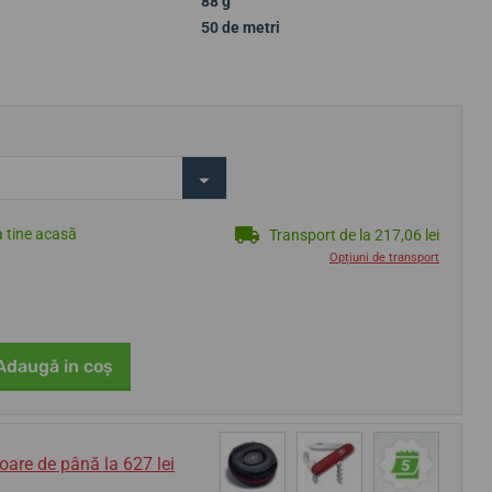
88 g
50 de metri
a tine acasă
Transport de la 217,06 lei
Opțiuni de transport
Adaugă in coş
oare de până la 627 lei