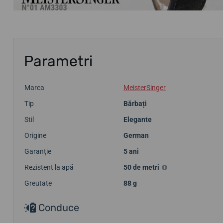
Parametri
Marca
MeisterSinger
Tip
Bărbați
Stil
Elegante
Origine
German
Garanție
5 ani
Rezistent la apă
50 de metri
Greutate
88 g
Conduce