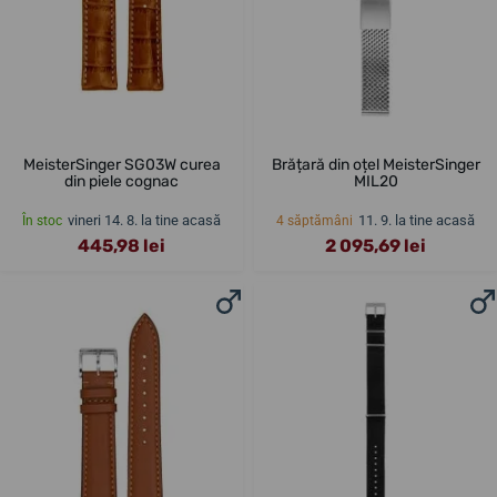
MeisterSinger SG03W curea
Brățară din oțel MeisterSinger
din piele cognac
MIL20
vineri 14. 8. la tine acasă
11. 9. la tine acasă
În stoc
4 săptămâni
445,98 lei
2 095,69 lei