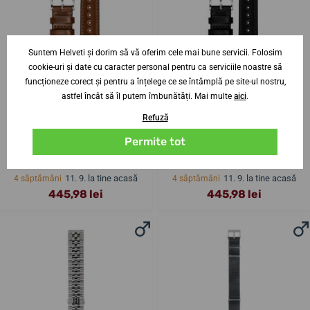
Suntem Helveti și dorim să vă oferim cele mai bune servicii. Folosim
cookie-uri și date cu caracter personal pentru ca serviciile noastre să
funcționeze corect și pentru a înțelege ce se întâmplă pe site-ul nostru,
astfel încât să îl putem îmbunătăți. Mai multe
aici
.
Refuză
Permite tot
MeisterSinger SCF03 curea din
Curea din piele MeisterSinger
piele coniac
SCF01 neagră
11. 9. la tine acasă
11. 9. la tine acasă
4 săptămâni
4 săptămâni
445,98 lei
445,98 lei