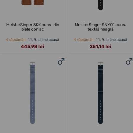
MeisterSinger SKK curea din
MeisterSinger SNY01 curea
piele coniac
textilă neagră
11. 9. la tine acasă
11. 9. la tine acasă
4 săptămâni
4 săptămâni
445,98 lei
251,14 lei