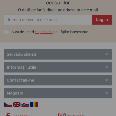
ceasurilor
O dată pe lună, direct pe adresa ta de e-mail
Log in
Sunt de acord
cu primirea
noutăților interesante.
Serviciu clienți
Informații utile
Contactaţi-ne
Magazin