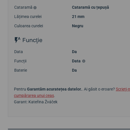
Cataramă
Cataramă cu țepușă
Lățimea curelei
21 mm
Culoarea curelei
Negru
Funcţie
Data
Da
Funcții
Data
Baterie
Da
Pentru
Garantăm acuratețea datelor.
. Ai găsit o eroare?
Scrieți-
cumpărarea unui ceas
.
Garant: Kateřina Žváček