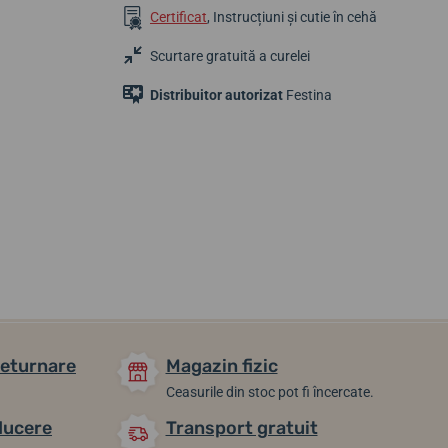
Certificat
, Instrucțiuni și cutie în cehă
Scurtare gratuită a curelei
Distribuitor autorizat
Festina
562,19 lei
649,01 lei
562,19 lei
Până în 2 zile
Până în 2 zile
Până în 2 zile
returnare
Magazin fizic
Ceasurile din stoc pot fi încercate.
ducere
Transport gratuit