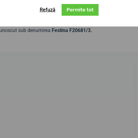
cesorii de modă atemporale, pe care le veți
Refuză
Permite tot
 de rezistență a aspectului dumneavoastră.
unoscut sub denumirea
Festina F20681/3.