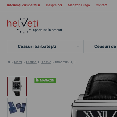
Informații cumpărături
Despre noi
Magazin Praga
Contact
Specialiști în ceasuri
Ceasuri bărbătești
Ceasuri de
Mărci
Festina
Classic
Strap 20681/3
ÎN MAGAZIN