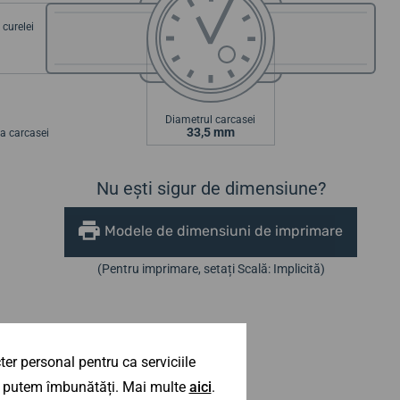
curelei
Diametrul carcasei
33,5 mm
a carcasei
Nu ești sigur de dimensiune?
Modele de dimensiuni de imprimare
(Pentru imprimare, setați Scală: Implicită)
er personal pentru ca serviciile
 îl putem îmbunătăți. Mai multe
aici
.