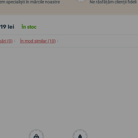
m specialiști în mărcile noastre
Ne răsfățăm clienții fideli
19 lei
În stoc
↓
↓
bări (0)
În mod similar (10)