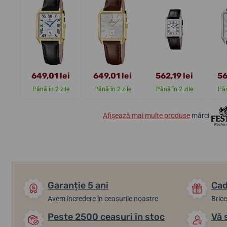
649,01 lei
649,01 lei
562,19 lei
56
Până în 2 zile
Până în 2 zile
Până în 2 zile
Pân
Afișează mai multe produse
mărci
Garanție 5 ani
Cad
Avem încredere în ceasurile noastre
Brice
Peste 2500 ceasuri în stoc
Vă 