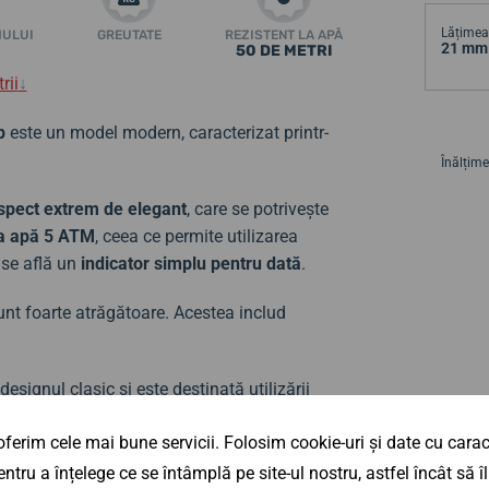
Lățimea 
MULUI
GREUTATE
REZISTENT LA APĂ
21 mm
50 DE METRI
rii
↓
p
este un model modern, caracterizat printr-
Înălțime
spect extrem de elegant
, care se potrivește
la apă 5 ATM
, ceea ce permite utilizarea
6 se află un
indicator simplu pentru dată
.
nt foarte atrăgătoare. Acestea includ
esignul clasic și este destinată utilizării
litate și minimalism cu o execuție de înaltă
ferim cele mai bune servicii. Folosim cookie-uri și date cu caract
 subliniază perfect personalitatea
ntru a înțelege ce se întâmplă pe site-ul nostru, astfel încât să