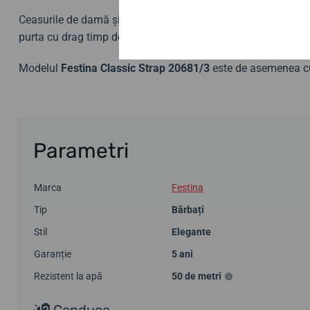
Ceasurile de damă și bărbătești din colecția Classic sunt ac
purta cu drag timp de zeci de ani și care vor fi mereu piesa
Modelul
Festina Classic Strap 20681/3
este de asemenea c
Parametri
Marca
Festina
Tip
Bărbați
Stil
Elegante
Garanție
5 ani
Rezistent la apă
50 de metri