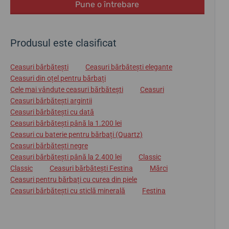
Pune o întrebare
Produsul este clasificat
Ceasuri bărbătești
Ceasuri bărbătești elegante
Ceasuri din oțel pentru bărbați
Cele mai vândute ceasuri bărbătești
Ceasuri
Ceasuri bărbătești argintii
Ceasuri bărbătești cu dată
Ceasuri bărbătești până la 1.200 lei
Ceasuri cu baterie pentru bărbați (Quartz)
Ceasuri bărbătești negre
Ceasuri bărbătești până la 2.400 lei
Classic
Classic
Ceasuri bărbătești Festina
Mărci
Ceasuri pentru bărbați cu curea din piele
Ceasuri bărbătești cu sticlă minerală
Festina