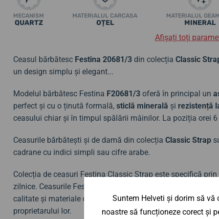
MECANISM
MATERIALUL CARCASA
MATERIALUL GEA
QUARTZ
OȚEL
MINERAL
Afișați toți paramet
Ceasul bărbătesc
Festina 20681/3
din colecția
Classic Stra
un design simplu și elegant...
Modelul bărbătesc Festina
F20681/3
oferă în principal un
a
perfect și cu o ținută formală,
sticlă minerală
și
rezistență 
ceasului chiar și în timpul spălării mâinilor. La poziția orei 
Ceasurile bărbătești și de damă din colecția
Classic Strap
su
cadrane cu indici simpli sau cifre arabe.
Colecția de ceasuri Festina Classic Strap este specifică prin d
zilnice. Ceasurile Festina Classic combină elemente de simp
Suntem Helveti și dorim să vă o
calitate și materiale de calitate superioară. Stilul ceasurilor
proprietarului lor.
noastre să funcționeze corect și pe