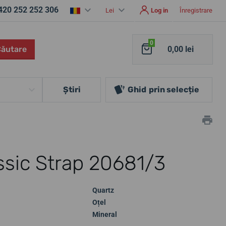
420 252 252 306
Lei
Log in
Înregistrare
0
Căutare
0,00 lei
Ştiri
Ghid
prin selecție
ssic Strap 20681/3
Quartz
Oțel
Mineral