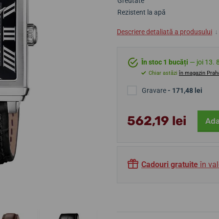
Greutate
Rezistent la apă
Descriere detaliată a produsului
↓
În stoc 1 bucăți
— joi 13. 
Chiar astăzi
în magazin Prah
Gravare
- 171,48 lei
562,19 lei
Ada
Cadouri gratuite
în val