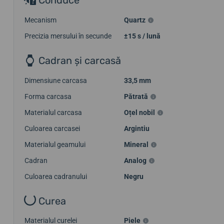
Conduce
Mecanism
Quartz
Precizia mersului în secunde
±15 s / lună
Cadran și carcasă
Dimensiune carcasa
33,5 mm
Forma carcasa
Pătrată
Materialul carcasa
Oțel nobil
Culoarea carcasei
Argintiu
Materialul geamului
Mineral
Cadran
Analog
Culoarea cadranului
Negru
Curea
Materialul curelei
Piele