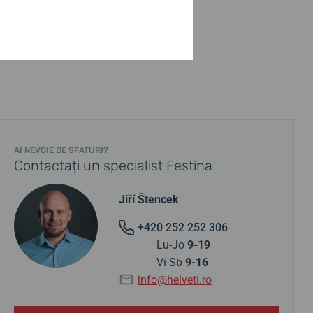
AI NEVOIE DE SFATURI?
Contactați un specialist Festina
Jiří Štencek
+420 252 252 306
Lu-Jo
9-19
Vi-Sb
9-16
info@helveti.ro