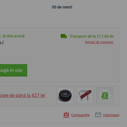
50 de metri
8. la tine acasă
Transport de la 217,06 lei
Opțiuni de transport
a 7
ugă in coş
oare de până la 627 lei
Comparaţie
Interogare