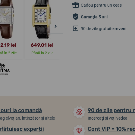
Cadou pentru un ceas
Garanţie
5 ani
90 de zile gratuite
reveni
2,19 lei
649,01 lei
649,01 lei
649,01 lei
ă în 2 zile
Până în 2 zile
Până în 2 zile
Până în 2 zile
ouri la comandă
90 de zile pentru 
ag elvețian, întinzător și altele
Încercați și veți vedea
sfătuiesc experții
Cont VIP = 10% re