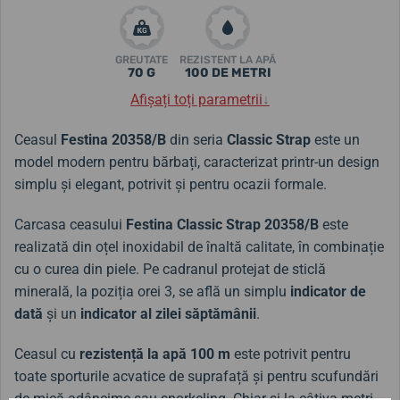
GREUTATE
REZISTENT LA APĂ
70 G
100 DE METRI
Afișați toți parametrii
↓
Ceasul
Festina 20358/B
din seria
Classic
Strap
este un
model modern pentru bărbați, caracterizat printr-un design
simplu și elegant, potrivit și pentru ocazii formale.
Carcasa ceasului
Festina Classic Strap 20358/B
este
realizată din oțel inoxidabil de înaltă calitate, în combinație
cu o curea din piele. Pe cadranul protejat de sticlă
minerală, la poziția orei 3, se află un simplu
indicator de
dată
și un
indicator al zilei săptămânii
.
Ceasul cu
rezistență la apă 100 m
este potrivit pentru
toate sporturile acvatice de suprafață și pentru scufundări
de mică adâncime sau snorkeling. Chiar și la câțiva metri