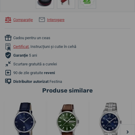
Comparaţie
Interogare
Cadou pentru un ceas
Certificat
, Instrucțiuni și cutie în cehă
Garanţie
5 ani
Scurtare gratuită a curelei
90 de zile gratuite
reveni
Distribuitor autorizat
Festina
Produse similare