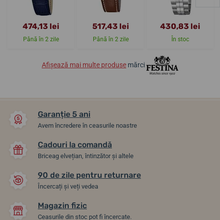
474,13 lei
517,43 lei
430,83 lei
Până în 2 zile
Până în 2 zile
În stoc
Afișează mai multe produse
mărci
Garanție 5 ani
Avem încredere în ceasurile noastre
Cadouri la comandă
Briceag elvețian, întinzător și altele
90 de zile pentru returnare
Încercați și veți vedea
Magazin fizic
Ceasurile din stoc pot fi încercate.