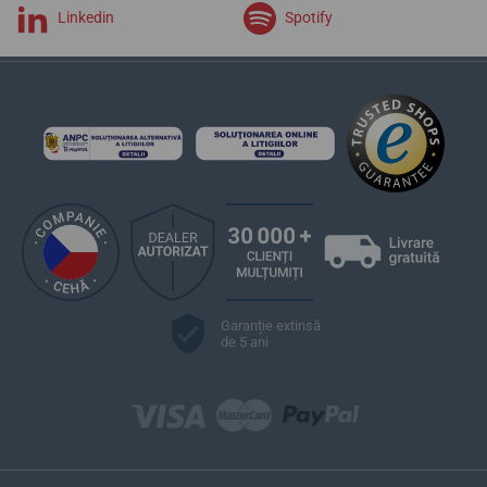
Linkedin
Spotify
Garanție extinsă
de 5 ani