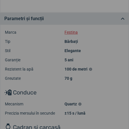
Parametri și funcții
Marca
Festina
Tip
Bărbați
Stil
Elegante
Garanție
5 ani
Rezistent la apă
100 de metri
Greutate
70 g
Conduce
Mecanism
Quartz
Precizia mersului în secunde
±15 s / lună
Cadran și carcasă