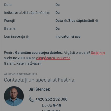
Data
Da
Indicator al zilei săptămânii
Da
Funcții
Data
,
Ziua săptămânii
Baterie
Da
Luminiscență
Indicatori și ace
Pentru
Garantăm acuratețea datelor.
. Ai găsit o eroare?
Scrieți-ne
și obține
200 CZK
pe
cumpărarea unui ceas
.
Garant: Kateřina Žváček
AI NEVOIE DE SFATURI?
Contactați un specialist Festina
Jiří Štencek
+420 252 252 306
Lu-Jo
9-19