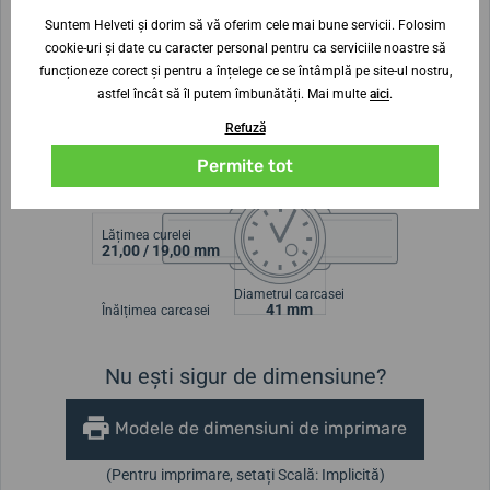
sub apă, ceasul rămâne "uscat". Totuși, având în vedere
Suntem Helveti și dorim să vă oferim cele mai bune servicii. Folosim
cookie-uri și date cu caracter personal pentru ca serviciile noastre să
cureaua din piele, nu recomandăm utilizarea acestuia în
funcționeze corect și pentru a înțelege ce se întâmplă pe site-ul nostru,
activități acvatice.
astfel încât să îl putem îmbunătăți. Mai multe
aici
.
Acest model este cunoscut și sub denumirea de
Festina
Refuză
F20358/B
.
Permite tot
Lățimea curelei
21,00 / 19,00 mm
Diametrul carcasei
41 mm
Înălțimea carcasei
Nu ești sigur de dimensiune?
Modele de dimensiuni de imprimare
(Pentru imprimare, setați Scală: Implicită)