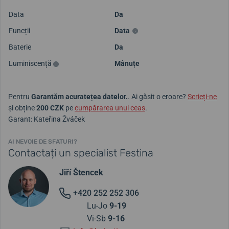
Data
Da
Funcții
Data
Baterie
Da
Luminiscență
Mânuțe
Pentru
Garantăm acuratețea datelor.
. Ai găsit o eroare?
Scrieți-ne
și obține
200 CZK
pe
cumpărarea unui ceas
.
Garant: Kateřina Žváček
AI NEVOIE DE SFATURI?
Contactați un specialist Festina
Jiří Štencek
+420 252 252 306
Lu-Jo
9-19
Vi-Sb
9-16