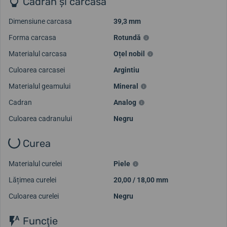
Cadran și carcasă
Dimensiune carcasa
39,3 mm
Forma carcasa
Rotundă
Materialul carcasa
Oțel nobil
Culoarea carcasei
Argintiu
Materialul geamului
Mineral
Cadran
Analog
Culoarea cadranului
Negru
Curea
Materialul curelei
Piele
Lățimea curelei
20,00 / 18,00 mm
Culoarea curelei
Negru
Funcţie