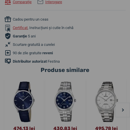
Comparaţie
Interogare
Cadou pentru un ceas
Certificat
, Instrucțiuni și cutie în cehă
Garanţie
5 ani
Scurtare gratuită a curelei
90 de zile gratuite
reveni
Distribuitor autorizat
Festina
Produse similare
474,13 lei
430,83 lei
495,78 lei