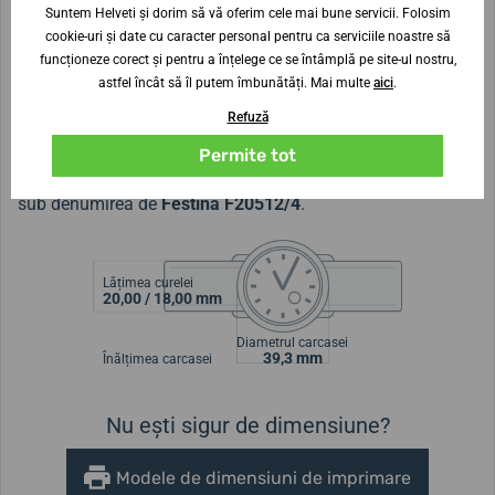
Suntem Helveti și dorim să vă oferim cele mai bune servicii. Folosim
de calitate superioară. Stilul ceasurilor subliniază perfect
cookie-uri și date cu caracter personal pentru ca serviciile noastre să
personalitatea proprietarului lor. Ceasurile pentru femei și
funcționeze corect și pentru a înțelege ce se întâmplă pe site-ul nostru,
bărbați din colecția Classic sunt accesorii atemporale, pe
astfel încât să îl putem îmbunătăți. Mai multe
aici
.
care le veți purta cu drag timp de zeci de ani și care vor fi
Refuză
mereu piesa de rezistență a aspectului dumneavoastră.
Permite tot
Modelul
Festina Classic Bracelet 20512/4
este cunoscut și
sub denumirea de
Festina F20512/4
.
Lățimea curelei
20,00 / 18,00 mm
Diametrul carcasei
39,3 mm
Înălțimea carcasei
Nu ești sigur de dimensiune?
Modele de dimensiuni de imprimare