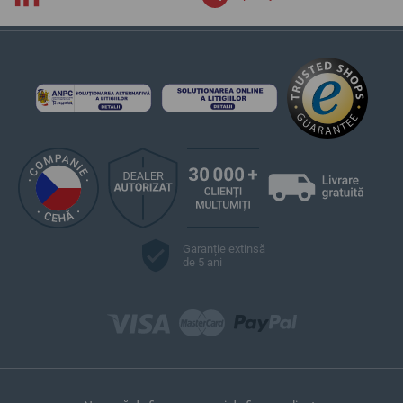
Garanție extinsă
de 5 ani