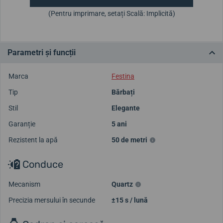
(Pentru imprimare, setați Scală: Implicită)
Parametri și funcții
Marca
Festina
Tip
Bărbați
Stil
Elegante
Garanție
5 ani
Rezistent la apă
50 de metri
Conduce
Mecanism
Quartz
Precizia mersului în secunde
±15 s / lună