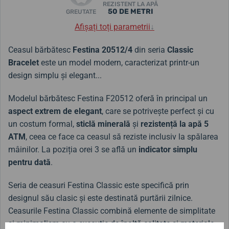
REZISTENT LA APĂ
50 DE METRI
GREUTATE
Afișați toți parametrii
↓
Ceasul bărbătesc
Festina 20512/4
din seria
Classic
Bracelet
este un model modern, caracterizat printr-un
design simplu și elegant...
Modelul bărbătesc Festina F20512 oferă în principal un
aspect extrem de elegant
, care se potrivește perfect și cu
un costum formal,
sticlă minerală
și
rezistență la apă 5
ATM
, ceea ce face ca ceasul să reziste inclusiv la spălarea
mâinilor. La poziția orei 3 se află un
indicator simplu
pentru dată
.
Seria de ceasuri Festina Classic este specifică prin
designul său clasic și este destinată purtării zilnice.
Ceasurile Festina Classic combină elemente de simplitate
și minimalism cu o execuție de înaltă calitate și materiale