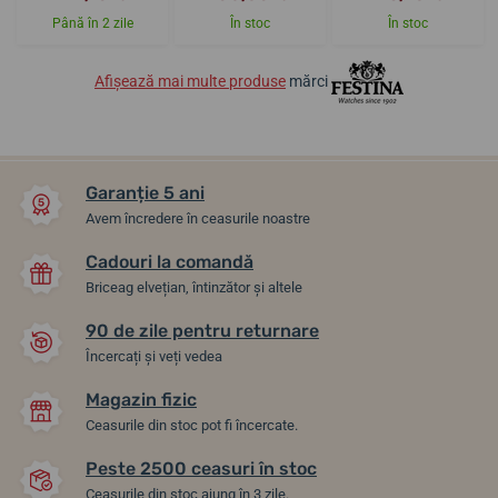
Până în 2 zile
În stoc
În stoc
Afișează mai multe produse
mărci
Garanție 5 ani
Avem încredere în ceasurile noastre
Cadouri la comandă
Briceag elvețian, întinzător și altele
90 de zile pentru returnare
Încercați și veți vedea
Magazin fizic
Ceasurile din stoc pot fi încercate.
Peste 2500 ceasuri în stoc
Ceasurile din stoc ajung în 3 zile.