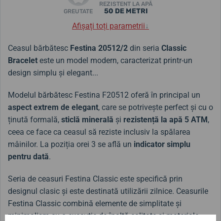
REZISTENT LA APĂ
50 DE METRI
GREUTATE
Afișați toți parametrii
↓
Ceasul bărbătesc
Festina 20512/2
din seria
Classic
Bracelet
este un model modern, caracterizat printr-un
design simplu și elegant...
Modelul bărbătesc Festina F20512 oferă în principal un
aspect extrem de elegant
, care se potrivește perfect și cu o
ținută formală,
sticlă minerală
și
rezistență la apă 5 ATM
,
ceea ce face ca ceasul să reziste inclusiv la spălarea
mâinilor. La poziția orei 3 se află un
indicator simplu
pentru dată
.
Seria de ceasuri Festina Classic este specifică prin
designul clasic și este destinată utilizării zilnice. Ceasurile
Festina Classic combină elemente de simplitate și
minimalism cu o execuție de înaltă calitate și materiale