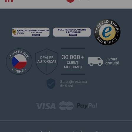
Garanție extinsă
de 5 ani