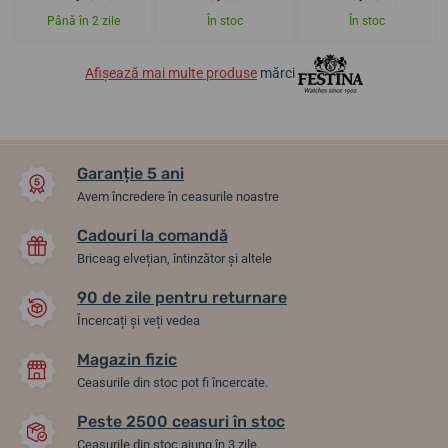
Până în 2 zile
În stoc
În stoc
Afișează mai multe produse
mărci
Garanție 5 ani
Avem încredere în ceasurile noastre
Cadouri la comandă
Briceag elvețian, întinzător și altele
90 de zile pentru returnare
Încercați și veți vedea
Magazin fizic
Ceasurile din stoc pot fi încercate.
Peste 2500 ceasuri în stoc
Ceasurile din stoc ajung în 3 zile.