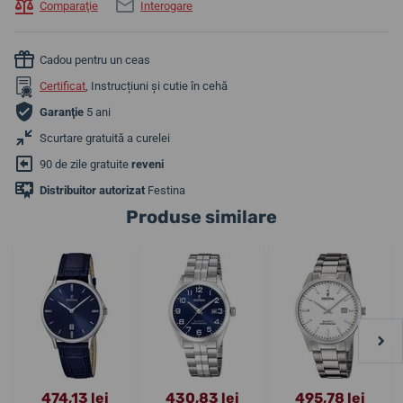
Comparaţie
Interogare
Cadou pentru un ceas
Certificat
, Instrucțiuni și cutie în cehă
Garanţie
5 ani
Scurtare gratuită a curelei
90 de zile gratuite
reveni
Distribuitor autorizat
Festina
Produse similare
474,13 lei
430,83 lei
495,78 lei