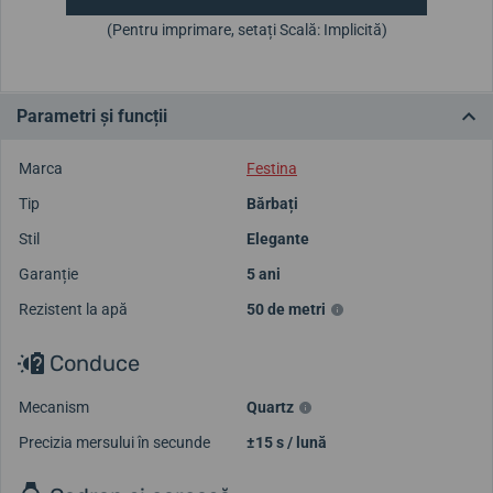
(Pentru imprimare, setați Scală: Implicită)
Parametri și funcții
Marca
Festina
Tip
Bărbați
Stil
Elegante
Garanție
5 ani
Rezistent la apă
50 de metri
Conduce
Mecanism
Quartz
Precizia mersului în secunde
±15 s / lună