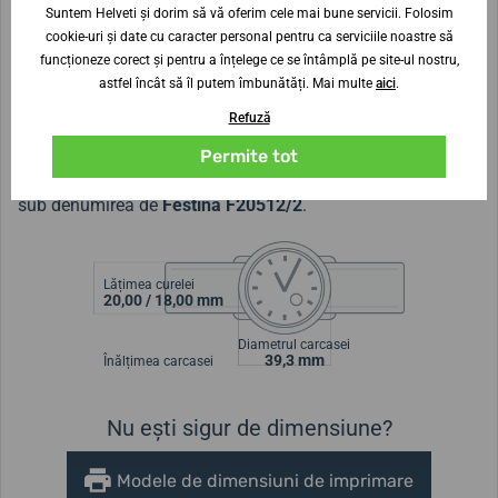
Suntem Helveti și dorim să vă oferim cele mai bune servicii. Folosim
premium. Stilul ceasurilor subliniază perfect personalitatea
cookie-uri și date cu caracter personal pentru ca serviciile noastre să
proprietarului lor. Ceasurile pentru femei și bărbați din
funcționeze corect și pentru a înțelege ce se întâmplă pe site-ul nostru,
colecția Classic sunt accesorii de modă atemporale, pe
astfel încât să îl putem îmbunătăți. Mai multe
aici
.
care le veți purta cu drag timp de zeci de ani și care vor fi
Refuză
mereu piesa de rezistență a aspectului dumneavoastră.
Permite tot
Modelul
Festina Classic Bracelet 20512/2
este cunoscut și
sub denumirea de
Festina F20512/2
.
Lățimea curelei
20,00 / 18,00 mm
Diametrul carcasei
39,3 mm
Înălțimea carcasei
Nu ești sigur de dimensiune?
Modele de dimensiuni de imprimare