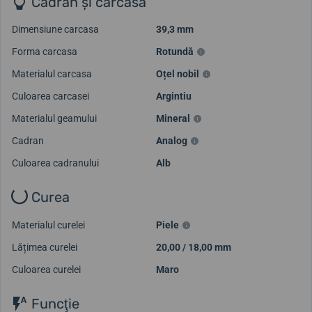
Cadran și carcasă
Dimensiune carcasa
39,3 mm
Forma carcasa
Rotundă
Materialul carcasa
Oțel nobil
Culoarea carcasei
Argintiu
Materialul geamului
Mineral
Cadran
Analog
Culoarea cadranului
Alb
Curea
Materialul curelei
Piele
Lățimea curelei
20,00 / 18,00 mm
Culoarea curelei
Maro
Funcţie