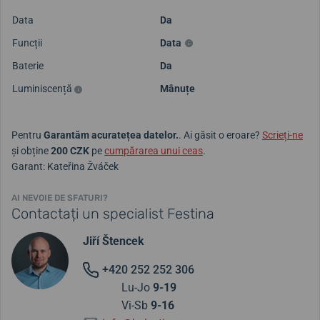
Data
Da
Funcții
Data
Baterie
Da
Luminiscență
Mânuțe
Pentru
Garantăm acuratețea datelor.
. Ai găsit o eroare?
Scrieți-ne
și obține
200 CZK
pe
cumpărarea unui ceas
.
Garant: Kateřina Žváček
AI NEVOIE DE SFATURI?
Contactați un specialist Festina
Jiří Štencek
+420 252 252 306
Lu-Jo
9-19
Vi-Sb
9-16