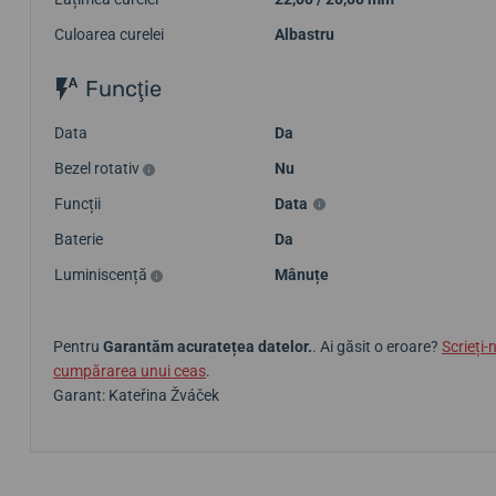
Culoarea curelei
Albastru
Funcţie
Data
Da
Bezel rotativ
Nu
Funcții
Data
Baterie
Da
Luminiscență
Mânuțe
Pentru
Garantăm acuratețea datelor.
. Ai găsit o eroare?
Scrieți-
cumpărarea unui ceas
.
Garant: Kateřina Žváček