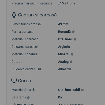
Precizia mersului în secunde
±15 s / lună
Cadran și carcasă
Dimensiune carcasa
43 mm
Forma carcasa
Rotundă
Materialul carcasa
Oțel nobil
Culoarea carcasei
Argintiu
Materialul geamului
Mineral
Cadran
Analog
Culoarea cadranului
Albastru
Curea
Materialul curelei
Oțel inoxidabil
Cataramă
Da
Lățimea curelei
22,00 / 20,00 mm