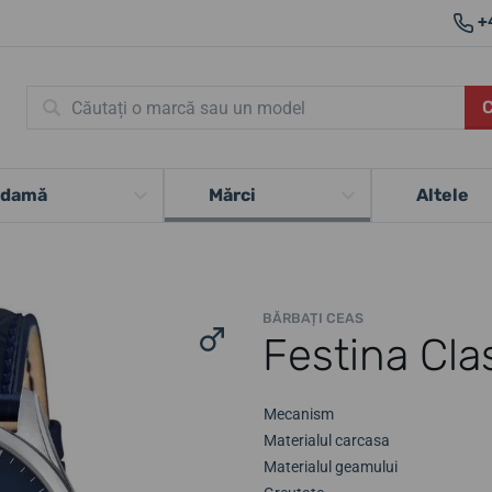
+
 damă
Mărci
Altele
BĂRBAȚI CEAS
Festina Cla
Mecanism
Materialul carcasa
Materialul geamului