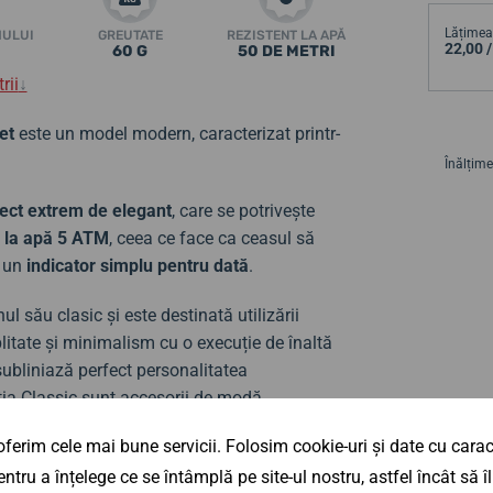
Lățimea 
MULUI
GREUTATE
REZISTENT LA APĂ
22,00 
60 G
50 DE METRI
rii
↓
et
este un model modern, caracterizat printr-
Înălțime
ect extrem de elegant
, care se potrivește
ă la apă 5 ATM
, ceea ce face ca ceasul să
ă un
indicator simplu pentru dată
.
l său clasic și este destinată utilizării
litate și minimalism cu o execuție de înaltă
 subliniază perfect personalitatea
ecția Classic sunt accesorii de modă
și care vor fi mereu piesa de rezistență a
ferim cele mai bune servicii. Folosim cookie-uri și date cu caract
ntru a înțelege ce se întâmplă pe site-ul nostru, astfel încât să