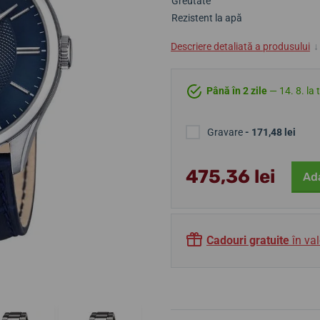
Greutate
Rezistent la apă
Descriere detaliată a produsului
↓
Până în 2 zile
— 14. 8. la 
Gravare
- 171,48 lei
475,36 lei
Ad
Cadouri gratuite
în val