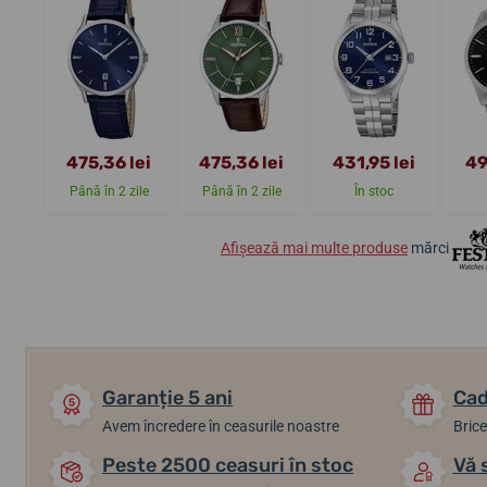
475,36 lei
475,36 lei
431,95 lei
49
Până în 2 zile
Până în 2 zile
În stoc
Afișează mai multe produse
mărci
Garanție 5 ani
Cad
Avem încredere în ceasurile noastre
Brice
Peste 2500 ceasuri în stoc
Vă 