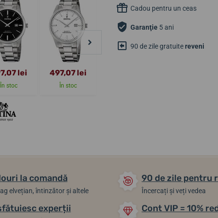
Cadou pentru un ceas
Garanţie
5 ani
90 de zile gratuite
reveni
7,07 lei
497,07 lei
431,95 lei
431,95 lei
În stoc
În stoc
În stoc
În stoc
ouri la comandă
90 de zile pentru 
ag elvețian, întinzător și altele
Încercați și veți vedea
sfătuiesc experții
Cont VIP = 10% re