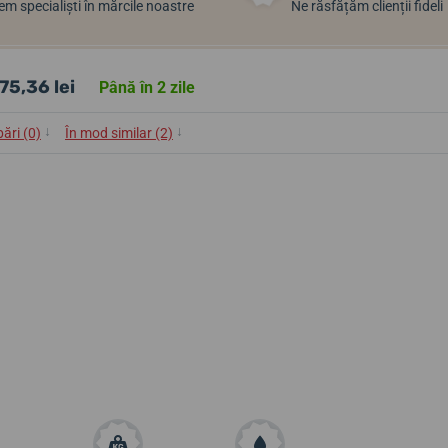
m specialiști în mărcile noastre
Ne răsfățăm clienții fideli
75,36 lei
Până în 2 zile
↓
↓
bări (0)
În mod similar (2)