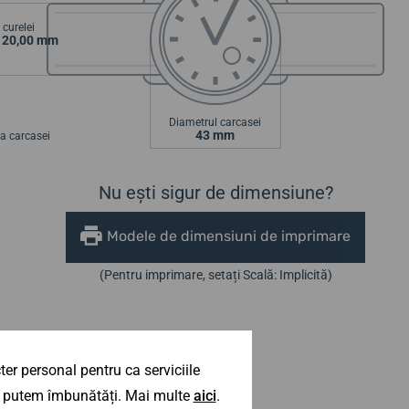
curelei
/ 20,00 mm
Diametrul carcasei
43 mm
a carcasei
Nu ești sigur de dimensiune?
Modele de dimensiuni de imprimare
(Pentru imprimare, setați Scală: Implicită)
er personal pentru ca serviciile
 îl putem îmbunătăți. Mai multe
aici
.