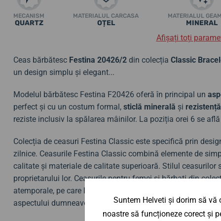
MECANISM
MATERIALUL CARCASA
MATERIALUL GEA
QUARTZ
OȚEL
MINERAL
Afișați toți paramet
Ceas bărbătesc
Festina 20426/2
din colecția
Classic Bracel
un design simplu și elegant...
Modelul bărbătesc Festina F20426 oferă în principal un
asp
perfect și cu un costum formal,
sticlă minerală
și
rezistenț
reziste inclusiv la spălarea mâinilor. La poziția orei 6 se afl
Colecția de ceasuri Festina Classic este specifică prin designu
zilnice. Ceasurile Festina Classic combină elemente de simp
calitate și materiale de calitate superioară. Stilul ceasurilor
proprietarului lor. Ceasurile pentru femei și bărbați din col
atemporale, pe care le veți purta cu drag timp de zeci de ani 
Suntem Helveti și dorim să vă o
aspectului dumneavoastră.
noastre să funcționeze corect și pe