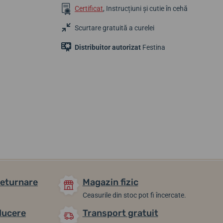
Certificat
, Instrucțiuni și cutie în cehă
Scurtare gratuită a curelei
Distribuitor autorizat
Festina
431,95 lei
475,36 lei
497,07 lei
În stoc
În stoc
În stoc
returnare
Magazin fizic
Ceasurile din stoc pot fi încercate.
ducere
Transport gratuit