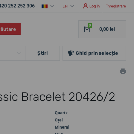
420 252 252 306
Lei
Log in
Înregistrare
0
Căutare
0,00 lei
Ştiri
Ghid
prin selecție
ssic Bracelet 20426/2
Quartz
Oțel
Mineral