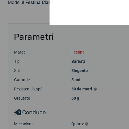
Modelul
Festina Classic Bracelet 20426/2
este cunoscut și
Parametri
Marca
Festina
Tip
Bărbați
Stil
Elegante
Garanție
5 ani
Rezistent la apă
50 de metri
Greutate
60 g
Conduce
Mecanism
Quartz