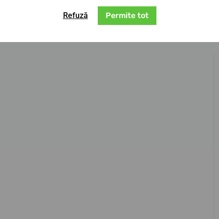
 sub denumirea de
Festina F20426/2
.
Refuză
Permite tot