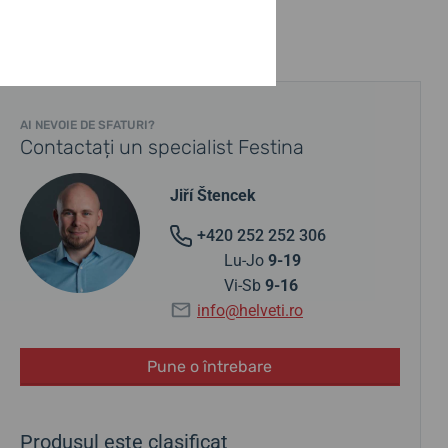
AI NEVOIE DE SFATURI?
Contactați un specialist Festina
Jiří Štencek
+420 252 252 306
Lu-Jo
9-19
Vi-Sb
9-16
info@helveti.ro
Pune o întrebare
Produsul este clasificat