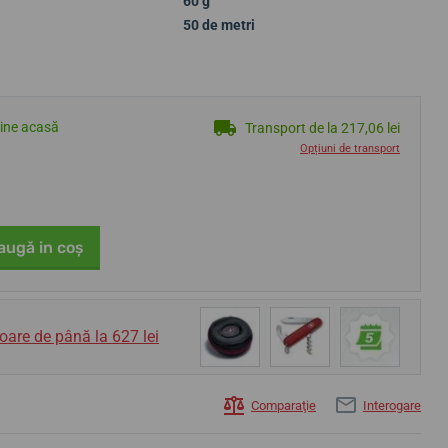
60 g
50 de metri
tine acasă
Transport de la 217,06 lei
Opțiuni de transport
augă in coş
oare de până la 627 lei
Comparaţie
Interogare