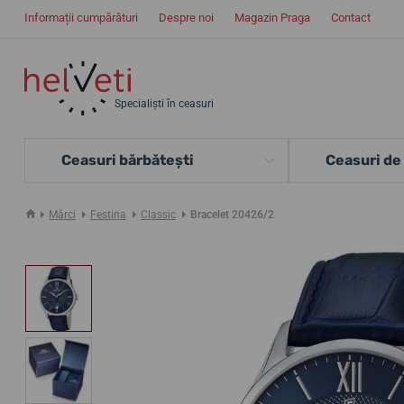
Informații cumpărături
Despre noi
Magazin Praga
Contact
Specialiști în ceasuri
Ceasuri bărbătești
Ceasuri de
Mărci
Festina
Classic
Bracelet 20426/2