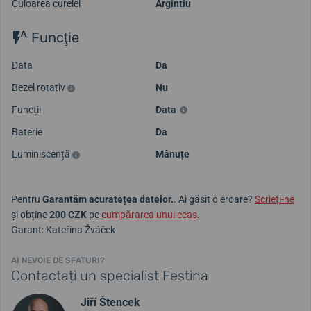
Culoarea curelei
Argintiu
Funcţie
Data
Da
Bezel rotativ
Nu
Funcții
Data
Baterie
Da
Luminiscență
Mânuțe
Pentru
Garantăm acuratețea datelor.
. Ai găsit o eroare?
Scrieți-ne
și obține
200 CZK
pe
cumpărarea unui ceas
.
Garant: Kateřina Žváček
AI NEVOIE DE SFATURI?
Contactați un specialist Festina
Jiří Štencek