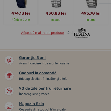
474,13 lei
430,83 lei
495,78 lei
Până în 2 zile
În stoc
În stoc
Afișează mai multe produse
mărci
Garanție 5 ani
Avem încredere în ceasurile noastre
Cadouri la comandă
Briceag elvețian, întinzător și altele
90 de zile pentru returnare
Încercați și veți vedea
Magazin fizic
Ceasurile din stoc pot fi încercate.