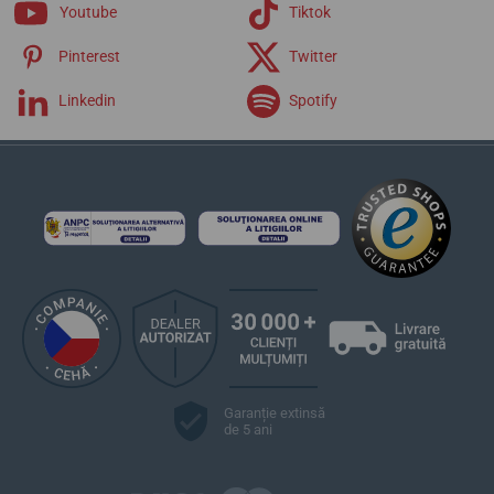
Extra
Youtube
Tiktok
Pinterest
Twitter
Linkedin
Spotify
Garanție extinsă
de 5 ani