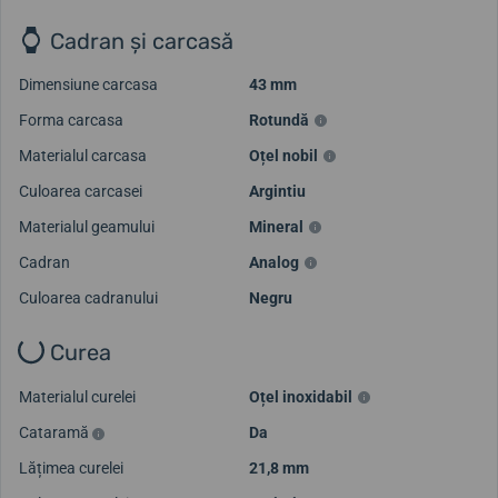
Cadran și carcasă
Dimensiune carcasa
43 mm
Forma carcasa
Rotundă
Materialul carcasa
Oțel nobil
Culoarea carcasei
Argintiu
Materialul geamului
Mineral
Cadran
Analog
Culoarea cadranului
Negru
Curea
Materialul curelei
Oțel inoxidabil
Cataramă
Da
Lățimea curelei
21,8 mm