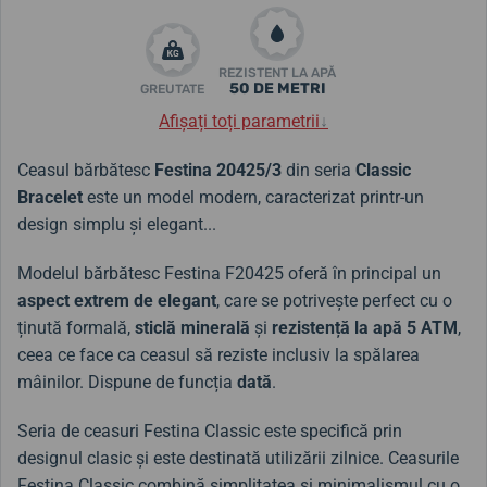
REZISTENT LA APĂ
50 DE METRI
GREUTATE
Afișați toți parametrii
↓
Ceasul bărbătesc
Festina 20425/3
din seria
Classic
Bracelet
este un model modern, caracterizat printr-un
design simplu și elegant...
Modelul bărbătesc Festina F20425 oferă în principal un
aspect extrem de elegant
, care se potrivește perfect cu o
ținută formală,
sticlă minerală
și
rezistență la apă 5 ATM
,
ceea ce face ca ceasul să reziste inclusiv la spălarea
mâinilor. Dispune de funcția
dată
.
Seria de ceasuri Festina Classic este specifică prin
designul clasic și este destinată utilizării zilnice. Ceasurile
Festina Classic combină simplitatea și minimalismul cu o