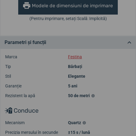
Modele de dimensiuni de imprimare
(Pentru imprimare, setați Scală: Implicită)
Parametri și funcții
Marca
Festina
Tip
Bărbați
Stil
Elegante
Garanție
5 ani
Rezistent la apă
50 de metri
Conduce
Mecanism
Quartz
Precizia mersului în secunde
±15 s / lună