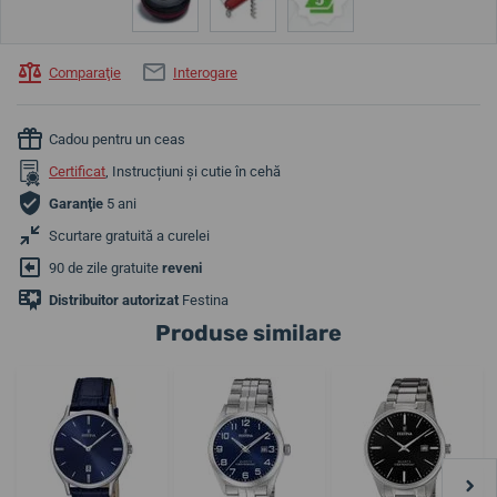
Comparaţie
Interogare
Cadou pentru un ceas
Certificat
, Instrucțiuni și cutie în cehă
Garanţie
5 ani
Scurtare gratuită a curelei
90 de zile gratuite
reveni
Distribuitor autorizat
Festina
Produse similare