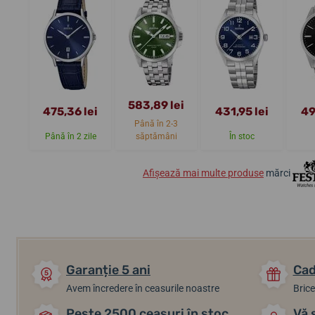
583,89 lei
475,36 lei
431,95 lei
49
Până în 2-3
Până în 2 zile
săptămâni
În stoc
Afișează mai multe produse
mărci
Garanție 5 ani
Cad
Avem încredere în ceasurile noastre
Brice
Peste 2500 ceasuri în stoc
Vă 