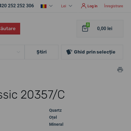
420 252 252 306
Lei
Log in
Înregistrare
0
Căutare
0,00 lei
Ştiri
Ghid
prin selecție
ssic 20357/C
Quartz
Oțel
Mineral