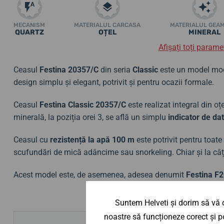
MECANISM
MATERIALUL CARCASA
MATERIALUL GEA
QUARTZ
OȚEL
MINERAL
Afișați toți paramet
Ceasul
Festina 20357/C
din seria
Classic
este un model mode
design simplu și elegant, potrivit și pentru ocazii formale.
Ceasul
Festina
Classic 20357/C
este realizat integral din oț
minerală, la poziția orei 3, se află un simplu
indicator de da
Ceasul cu
rezistență la apă 100 m
este potrivit pentru toate
scufundări de mică adâncime sau snorkeling. Chiar și la câț
Acest model este, de asemenea, adesea denumit
Festina F
Suntem Helveti și dorim să vă o
noastre să funcționeze corect și pe