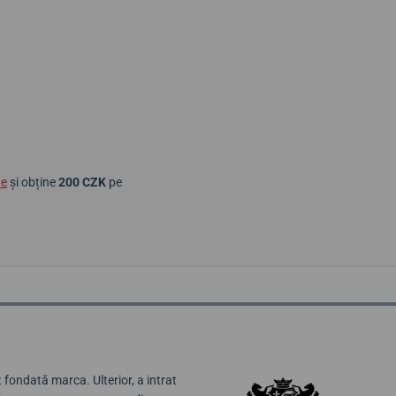
ne
și obține
200 CZK
pe
 fondată marca. Ulterior, a intrat