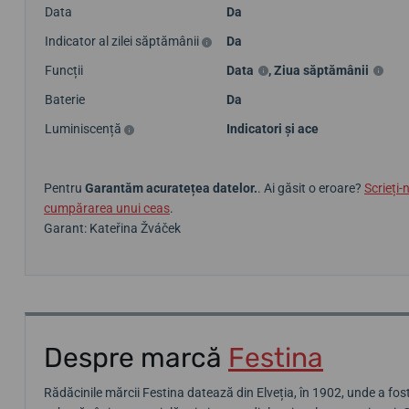
Data
Da
Indicator al zilei săptămânii
Da
Funcții
Data
,
Ziua săptămânii
Baterie
Da
Luminiscență
Indicatori și ace
Pentru
Garantăm acuratețea datelor.
. Ai găsit o eroare?
Scrieți-
cumpărarea unui ceas
.
Garant: Kateřina Žváček
Despre marcă
Festina
Rădăcinile mărcii Festina datează din Elveția, în 1902, unde a fost