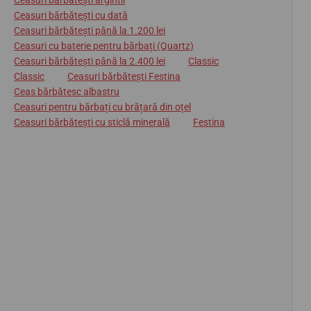
Ceasuri bărbătești argintii
Ceasuri bărbătești cu dată
Ceasuri bărbătești până la 1.200 lei
Ceasuri cu baterie pentru bărbați (Quartz)
Ceasuri bărbătești până la 2.400 lei
Classic
Classic
Ceasuri bărbătești Festina
Ceas bărbătesc albastru
Ceasuri pentru bărbați cu brățară din oțel
Ceasuri bărbătești cu sticlă minerală
Festina