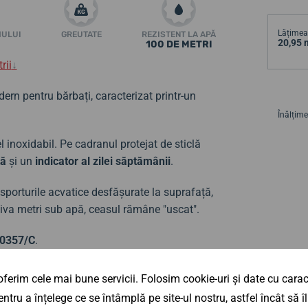
Lățimea 
MULUI
GREUTATE
REZISTENT LA APĂ
20,95
100 DE METRI
rii
↓
rn pentru bărbați, caracterizat printr-un
Înălțime
el inoxidabil. Pe cadranul protejat de sticlă
tă
și un
indicator al zilei săptămânii
.
 sporturile acvatice desfășurate la suprafață,
iva metri sub apă, ceasul rămâne "uscat".
20357/C
.
ferim cele mai bune servicii. Folosim cookie-uri și date cu caract
ntru a înțelege ce se întâmplă pe site-ul nostru, astfel încât să