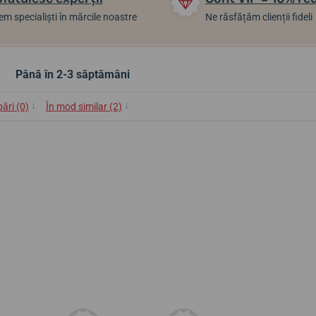
m specialiști în mărcile noastre
Ne răsfățăm clienții fideli
Până în 2-3 săptămâni
↓
↓
bări (0)
În mod similar (2)