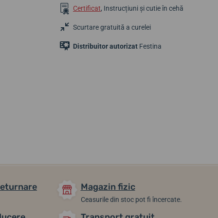
Certificat
, Instrucțiuni și cutie în cehă
Scurtare gratuită a curelei
Distribuitor autorizat
Festina
431,95 lei
475,36 lei
497,07 lei
În stoc
În stoc
În stoc
returnare
Magazin fizic
Ceasurile din stoc pot fi încercate.
ducere
Transport gratuit