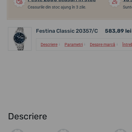
Ceasurile din stoc ajung în 3 zile.
Sunte
Festina Classic 20357/C
583,89 lei
↓
↓
↓
Descriere
Parametri
Despre marcă
Între
Descriere