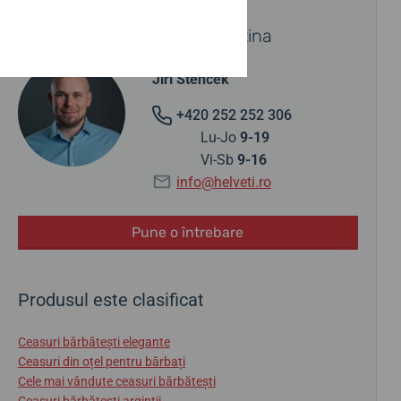
AI NEVOIE DE SFATURI?
Contactați un specialist Festina
Jiří Štencek
+420 252 252 306
Lu-Jo
9-19
Vi-Sb
9-16
info@helveti.ro
Pune o întrebare
Produsul este clasificat
Ceasuri bărbătești elegante
Ceasuri din oțel pentru bărbați
Cele mai vândute ceasuri bărbătești