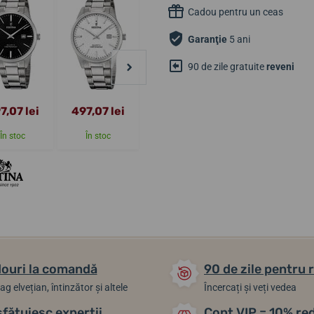
Cadou pentru un ceas
Garanţie
5 ani
90 de zile gratuite
reveni
7,07 lei
497,07 lei
431,95 lei
431,95 lei
În stoc
În stoc
În stoc
În stoc
ouri la comandă
90 de zile pentru 
ag elvețian, întinzător și altele
Încercați și veți vedea
sfătuiesc experții
Cont VIP = 10% re