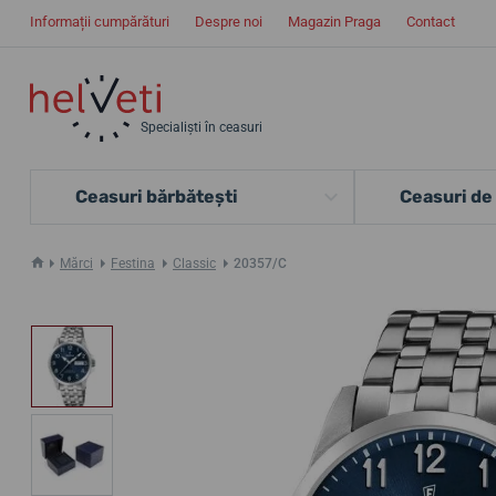
Informații cumpărături
Despre noi
Magazin Praga
Contact
Specialiști în ceasuri
Ceasuri bărbătești
Ceasuri de
Mărci
Festina
Classic
20357/C