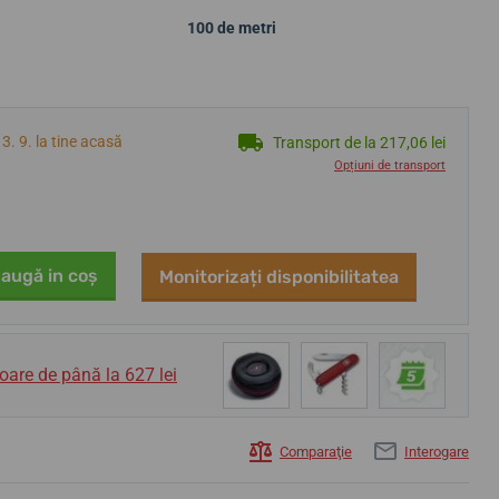
100 de metri
3. 9. la tine acasă
Transport de la 217,06 lei
Opțiuni de transport
augă in coş
Monitorizați disponibilitatea
oare de până la 627 lei
Comparaţie
Interogare