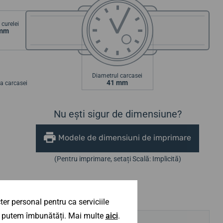
curelei
 mm
Diametrul carcasei
41 mm
a carcasei
Nu ești sigur de dimensiune?
Modele de dimensiuni de imprimare
(Pentru imprimare, setați Scală: Implicită)
er personal pentru ca serviciile
 îl putem îmbunătăți. Mai multe
aici
.