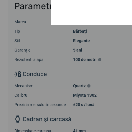
Parametri
Marca
Festina
Tip
Bărbați
Stil
Elegante
Garanție
5 ani
Rezistent la apă
100 de metri
Conduce
Mecanism
Quartz
Calibru
Miyota 1S02
Precizia mersului în secunde
±20 s / lună
Cadran și carcasă
Dimensiune carcasa
41 mm