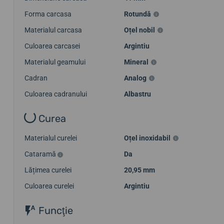
Forma carcasa
Rotundă
Materialul carcasa
Oțel nobil
Culoarea carcasei
Argintiu
Materialul geamului
Mineral
Cadran
Analog
Culoarea cadranului
Albastru
Curea
Materialul curelei
Oțel inoxidabil
Cataramă
Da
Lățimea curelei
20,95 mm
Culoarea curelei
Argintiu
Funcţie