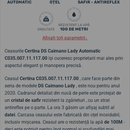
AUTOMATIC
OȚEL
SAFIR - ANTIREFLEX
REZISTENT LA APĂ
100 DE METRI
GREUTATE
Afișați toți parametrii
↓
Ceasurile
Certina DS Caimano Lady Automatic
C035.007.11.117.00
își cuceresc proprietarii mai ales prin
aspectul elegant și manopera precisă.
Ceasul
Certina
C035.007.11.117.00
, care face parte din
seria de modele
DS Caimano Lady
, este nou pentru anul
2020.
Cadranul detaliat din nucă de perle este protejat de
un
cristal de safir
rezistent la zgârieturi
, cu un strat
antireflex pe o parte.
La ora 3 găsim un afișaj subtil al
datei
.
Carcasa ceasului este fabricată din oțel inoxidabil,
inclusiv mișcarea. Ceasul are o rezistență la apă
de 100M
-
deci este potrivit pentru înot normal și scufundări mai