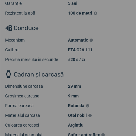
Garanție
5 ani
Rezistent la apă
100 de metri
Conduce
Mecanism
Automatic
Calibru
ETA C26.111
Precizia mersului în secunde
±20 s / zi
Cadran și carcasă
Dimensiune carcasa
29 mm
Grosimea carcasa
9 mm
Forma carcasa
Rotundă
Materialul carcasa
Oțel nobil
Culoarea carcasei
Argintiu
Materialul geamului
Safir - antireflex