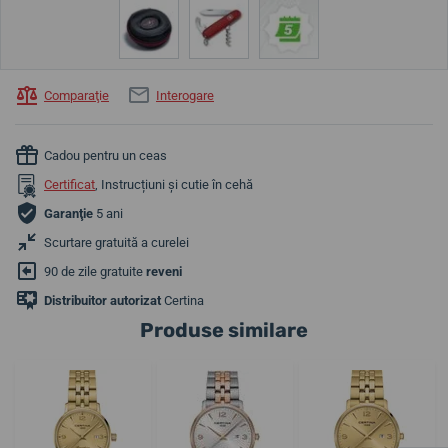
Comparaţie
Interogare
Cadou pentru un ceas
Certificat
, Instrucțiuni și cutie în cehă
Garanţie
5 ani
Scurtare gratuită a curelei
90 de zile gratuite
reveni
Distribuitor autorizat
Certina
Produse similare