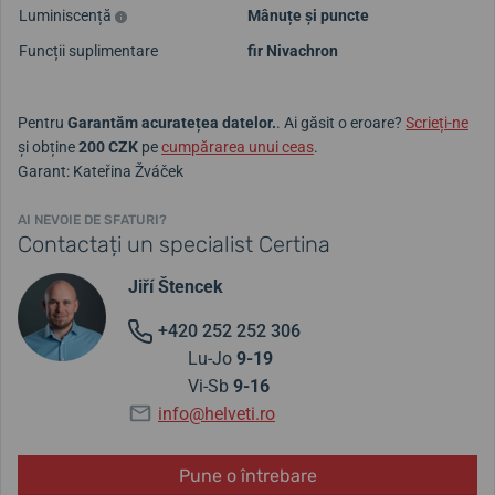
Luminiscență
Mânuțe și puncte
Funcții suplimentare
fir Nivachron
Pentru
Garantăm acuratețea datelor.
. Ai găsit o eroare?
Scrieți-ne
și obține
200 CZK
pe
cumpărarea unui ceas
.
Garant: Kateřina Žváček
AI NEVOIE DE SFATURI?
Contactați un specialist Certina
Jiří Štencek
+420 252 252 306
Lu-Jo
9-19
Vi-Sb
9-16
info@helveti.ro
Pune o întrebare