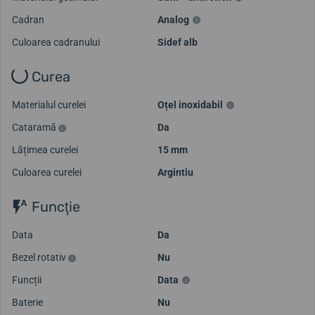
Cadran
Analog
Culoarea cadranului
Sidef alb
Curea
Materialul curelei
Oțel inoxidabil
Cataramă
Da
Lățimea curelei
15 mm
Culoarea curelei
Argintiu
Funcţie
Data
Da
Bezel rotativ
Nu
Funcții
Data
Baterie
Nu