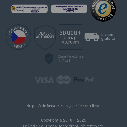
2400 Le Locle, Elveția / info@certina.com
Linii de modele populare Certina
DS Podium
DS-1
DS-2
DS-6
DS-8
Garanție extinsă
DS-7
de 5 ani
DS Action
DS Caimano
DS Powermatic 80
DS Chronograph
Ne pasă de fiecare ceas și de fiecare client.
Copyright © 2010 — 2026
Helveti s.r.o., Praga, toate drepturile rezervate.