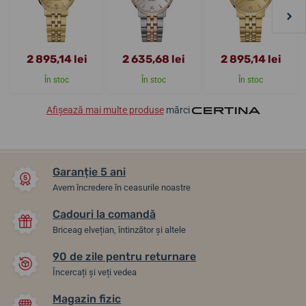
2 895,14 lei
2 635,68 lei
2 895,14 lei
În stoc
În stoc
În stoc
Afișează mai multe produse
mărci
Garanție 5 ani
Avem încredere în ceasurile noastre
Cadouri la comandă
Briceag elvețian, întinzător și altele
90 de zile pentru returnare
Încercați și veți vedea
Magazin fizic