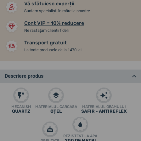
Vă sfătuiesc experții
Suntem specialiști în mărcile noastre
Cont VIP = 10% reducere
Ne răsfățăm clienții fideli
Transport gratuit
La toate produsele de la 1470 lei.
Descriere produs
MECANISM
MATERIALUL CARCASA
MATERIALUL GEAMULUI
QUARTZ
OȚEL
SAFIR - ANTIREFLEX
REZISTENT LA APĂ
200 DE METRI
GREUTATE