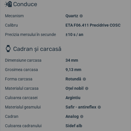
Conduce
Mecanism
Quartz
Calibru
ETA F06.411 Precidrive COSC
Precizia mersului în secunde
±10 s / an
Cadran și carcasă
Dimensiune carcasa
34 mm
Grosimea carcasa
9,13 mm
Forma carcasa
Rotundă
Materialul carcasa
Oțel nobil
Culoarea carcasei
Argintiu
Materialul geamului
Safir - antireflex
Cadran
Analog
Culoarea cadranului
Sidef alb