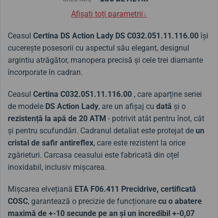
Afișați toți parametrii
↓
Ceasul
Certina DS Action Lady DS C032.051.11.116.00
își
cucerește posesorii cu aspectul său elegant, designul
argintiu atrăgător, manopera precisă și cele trei diamante
încorporate în cadran.
Ceasul
Certina C032.051.11.116.00
, care aparține seriei
de modele
DS Action Lady
, are un afișaj cu
dată
și o
rezistență la apă
de 20 ATM
- potrivit atât pentru înot, cât
și pentru scufundări. Cadranul detaliat este protejat de
un
cristal de safir antireflex
, care este rezistent la orice
zgârieturi. Carcasa ceasului este fabricată din oțel
inoxidabil, inclusiv mișcarea.
Mișcarea elvețiană
ETA F06.411 Precidrive, certificată
COSC
, garantează o precizie de funcționare
cu o abatere
maximă de +-10 secunde pe an și un incredibil +-0,07