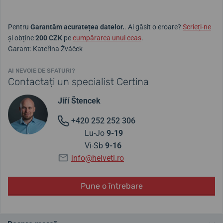
Pentru
Garantăm acuratețea datelor.
. Ai găsit o eroare?
Scrieți-ne
și obține
200 CZK
pe
cumpărarea unui ceas
.
Garant: Kateřina Žváček
AI NEVOIE DE SFATURI?
Contactați un specialist Certina
Jiří Štencek
+420 252 252 306
Lu-Jo
9-19
Vi-Sb
9-16
info@helveti.ro
Pune o întrebare