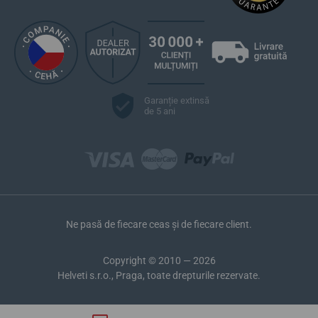
Linii de modele populare Certina
DS Podium
DS-1
DS-2
DS-6
DS-8
Garanție extinsă
DS-7
de 5 ani
DS Action
DS Caimano
DS Powermatic 80
DS Chronograph
Ne pasă de fiecare ceas și de fiecare client.
Copyright © 2010 — 2026
Helveti s.r.o., Praga, toate drepturile rezervate.