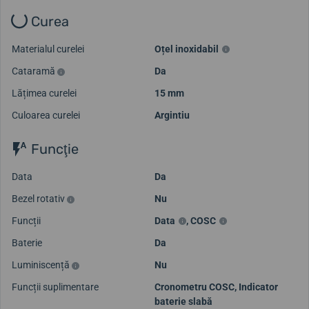
Curea
Materialul curelei
Oțel inoxidabil
Cataramă
Da
Lățimea curelei
15 mm
Culoarea curelei
Argintiu
Funcţie
Data
Da
Bezel rotativ
Nu
Funcții
Data
,
COSC
Baterie
Da
Luminiscență
Nu
Funcții suplimentare
Cronometru COSC, Indicator
baterie slabă