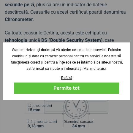
secunde pe zi
, plus că are un indicator de baterie
descărcată. Ceasurile cu acest certificat poartă denumirea
Chronometer
.
Ca toate ceasurile Certina, acesta este echipat cu
tehnologia
unică
DS (Double Security System)
, care
sporește durabilitatea, rezistența la șocuri și fiabilitatea
Suntem Helveti și dorim să vă oferim cele mai bune servicii. Folosim
rezistenței la apă a ceasului (1. cristal de safir întărit, 2.
cookie-uri și date cu caracter personal pentru ca serviciile noastre să
sigiliu pe arborele coroanei, 3. sigiliu dublu pe coroană, 4.
funcționeze corect și pentru a înțelege ce se întâmplă pe site-ul nostru,
astfel încât să îl putem îmbunătăți. Mai multe
aici
.
sigiliu special pe capacul din spate, 5. capacul din spate
întărit).
Refuză
Permite tot
Lățimea curelei
15 mm
Înălțimea carcasei
Diametrul carcasei
9,13 mm
34 mm