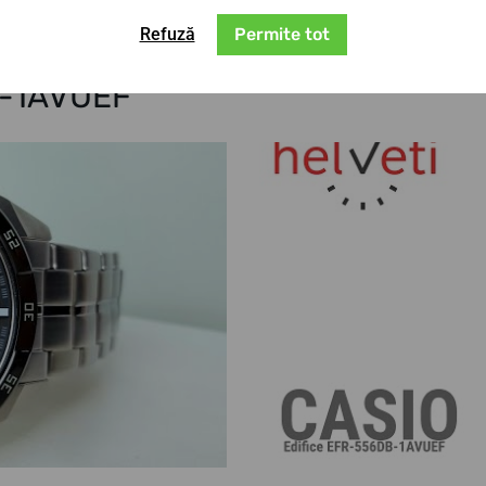
Refuză
Permite tot
B-1AVUEF