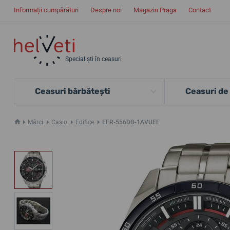
Informații cumpărături
Despre noi
Magazin Praga
Contact
Specialiști în ceasuri
Ceasuri bărbătești
Ceasuri de
Mărci
Casio
Edifice
EFR-556DB-1AVUEF