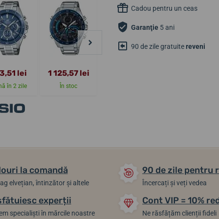
Cadou pentru un ceas
Garanţie
5 ani
90 de zile gratuite
reveni
3,51 lei
1 125,57 lei
930,38 lei
973,76 lei
ă în 2 zile
În stoc
În stoc
În stoc
ouri la comandă
90 de zile pentru 
ag elvețian, întinzător și altele
Încercați și veți vedea
sfătuiesc experții
Cont VIP = 10% re
m specialiști în mărcile noastre
Ne răsfățăm clienții fideli