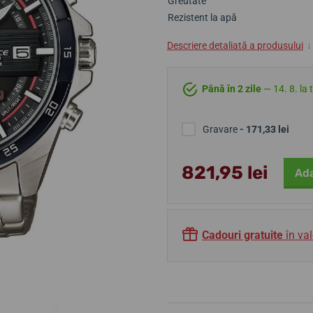
Greutate
Rezistent la apă
Descriere detaliată a produsului
↓
Până în 2 zile
— 14. 8. la 
Gravare
- 171,33 lei
821,95 lei
Ada
Cadouri gratuite
în val