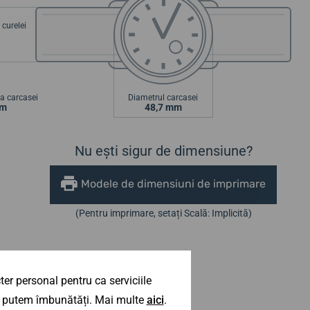
curelei
a carcasei
Diametrul carcasei
mm
48,7 mm
Nu ești sigur de dimensiune?
Modele de dimensiuni de imprimare
(Pentru imprimare, setați Scală: Implicită)
er personal pentru ca serviciile
 îl putem îmbunătăți. Mai multe
aici
.