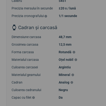
Calibru
5451
Precizia mersului în secunde
±20 s / lună
Precizia cronografului
1/1 secunde
Cadran și carcasă
Dimensiune carcasa
48,7 mm
Grosimea carcasa
12,5 mm
Forma carcasa
Rotundă
Materialul carcasa
Oțel nobil
Culoarea carcasei
Argintiu
Materialul geamului
Mineral
Cadran
Analog
Culoarea cadranului
Negru
Capac cu filet
Da