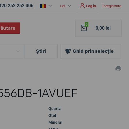
420 252 252 306
Lei
Log in
Înregistrare
0
Căutare
0,00 lei
Ştiri
Ghid
prin selecție
-556DB-1AVUEF
Quartz
Oțel
Mineral