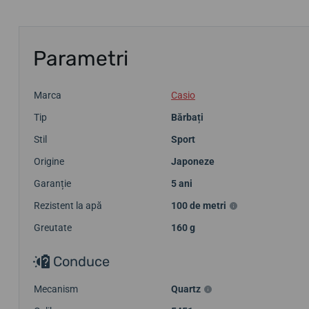
Parametri
Marca
Casio
Tip
Bărbați
Stil
Sport
Origine
Japoneze
Garanție
5 ani
Rezistent la apă
100 de metri
Greutate
160 g
Conduce
Mecanism
Quartz