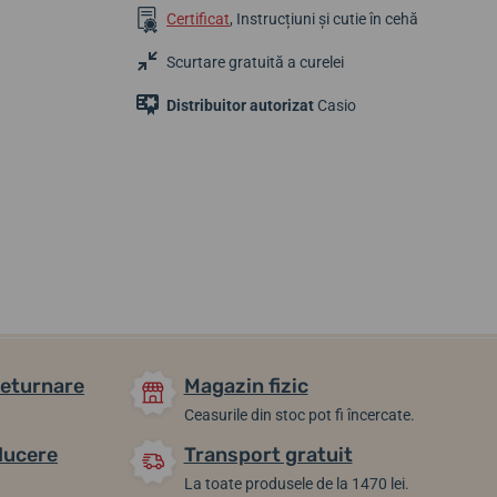
Certificat
, Instrucțiuni și cutie în cehă
Scurtare gratuită a curelei
Distribuitor autorizat
Casio
2 491,87 lei
540,01 lei
1 624,38 lei
În stoc
În stoc
În stoc
returnare
Magazin fizic
Ceasurile din stoc pot fi încercate.
ducere
Transport gratuit
La toate produsele de la 1470 lei.