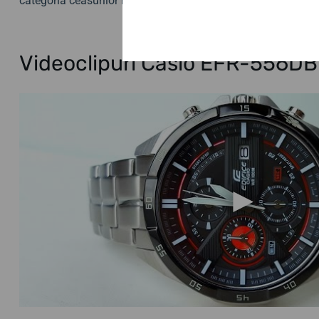
categoria ceasurilor mari.
Videoclipuri Casio EFR-556D