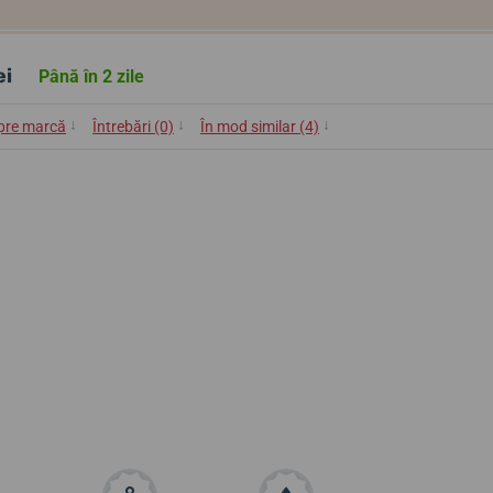
ei
Până în 2 zile
↓
↓
↓
pre marcă
Întrebări (0)
În mod similar (4)