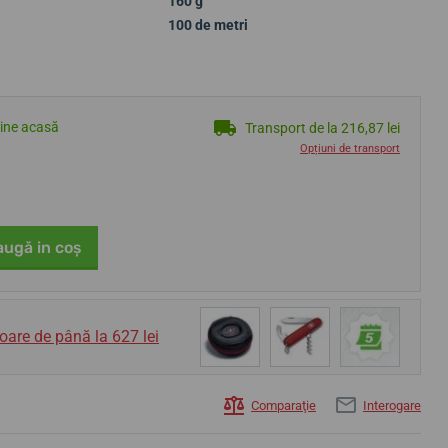
160 g
100 de metri
tine acasă
Transport de la 216,87 lei
Opțiuni de transport
ugă in coş
oare de până la 627 lei
Comparaţie
Interogare