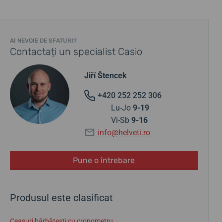
AI NEVOIE DE SFATURI?
Contactați un specialist Casio
Jiří Štencek
+420 252 252 306
Lu-Jo
9-19
Vi-Sb
9-16
info@helveti.ro
Pune o întrebare
Produsul este clasificat
Ceasuri bărbătești cu cronometru