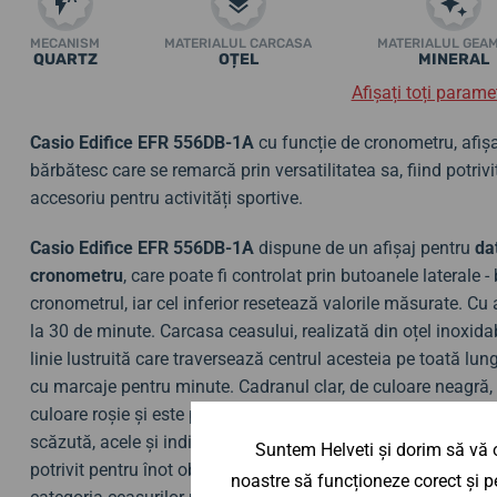
MECANISM
MATERIALUL CARCASA
MATERIALUL GEA
QUARTZ
OȚEL
MINERAL
Afișați toți paramet
Casio Edifice EFR 556DB-1A
cu funcție de cronometru, afișa
bărbătesc care se remarcă prin versatilitatea sa, fiind potrivit
accesoriu pentru activități sportive.
Casio Edifice EFR 556DB-1A
dispune de un afișaj pentru
da
cronometru
, care poate fi controlat prin butoanele laterale 
cronometrul, iar cel inferior resetează valorile măsurate
. Cu
la 30 de minute. Carcasa ceasului, realizată din oțel inoxida
linie lustruită care traversează centrul acesteia pe toată lun
cu marcaje pentru minute. Cadranul clar, de culoare neagră,
culoare roșie și este protejat de o sticlă minerală.
Pentru o li
scăzută, acele și indicii sunt acoperite cu un strat luminos. 
Suntem Helveti și dorim să vă o
potrivit pentru înot obișnuit sau snorkeling. Cu un diametru
noastre să funcționeze corect și pe