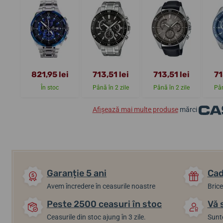
821,95 lei
713,51 lei
713,51 lei
71
În stoc
Până în 2 zile
Până în 2 zile
Pân
Afișează mai multe produse
mărci
Garanție 5 ani
Cad
Avem încredere în ceasurile noastre
Brice
Peste 2500 ceasuri în stoc
Vă 
Ceasurile din stoc ajung în 3 zile.
Sunte