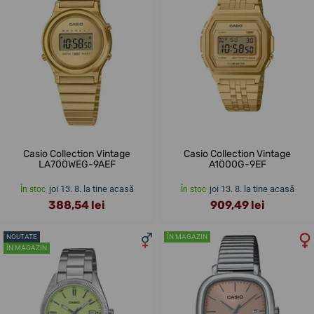
Casio Collection Vintage
Casio Collection Vintage
LA700WEG-9AEF
A1000G-9EF
joi 13. 8. la tine acasă
joi 13. 8. la tine acasă
În stoc
În stoc
388,54 lei
909,49 lei
NOUTATE
ÎN MAGAZIN
ÎN MAGAZIN