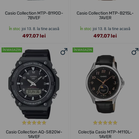
Casio Collection MTP-B190D-
Casio Collection MTP-B215L-
7BVEF
7AVER
joi 13. 8. la tine acasă
joi 13. 8. la tine acasă
În stoc
În stoc
497,07 lei
497,07 lei
ÎN MAGAZIN
ÎN MAGAZIN
Casio Collection AQ-S820W-
Colecția Casio MTP-M110L-
1AVEF
1AVER