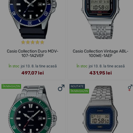
Casio Collection Duro MDV-
Casio Collection Vintage ABL-
107-1A2VEF
100WE-1AEF
joi 13. 8. la tine acasă
joi 13. 8. la tine acasă
În stoc
În stoc
497,07 lei
431,95 lei
ÎN MAGAZIN
NOUTATE
ÎN MAGAZIN