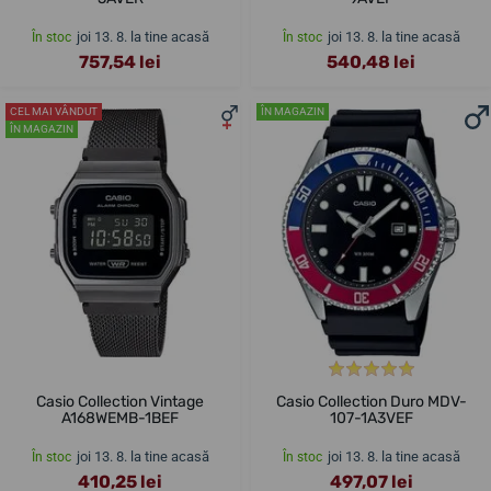
joi 13. 8. la tine acasă
joi 13. 8. la tine acasă
În stoc
În stoc
757,54 lei
540,48 lei
CEL MAI VÂNDUT
ÎN MAGAZIN
ÎN MAGAZIN
Casio Collection Vintage
Casio Collection Duro MDV-
A168WEMB-1BEF
107-1A3VEF
joi 13. 8. la tine acasă
joi 13. 8. la tine acasă
În stoc
În stoc
410,25 lei
497,07 lei