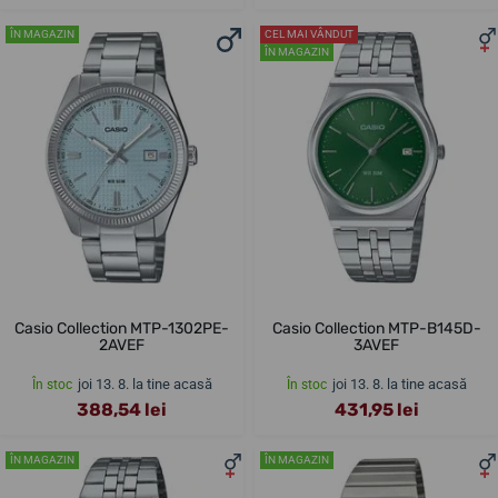
ÎN MAGAZIN
CEL MAI VÂNDUT
ÎN MAGAZIN
Casio Collection MTP-1302PE-
Casio Collection MTP-B145D-
2AVEF
3AVEF
joi 13. 8. la tine acasă
joi 13. 8. la tine acasă
În stoc
În stoc
388,54 lei
431,95 lei
ÎN MAGAZIN
ÎN MAGAZIN