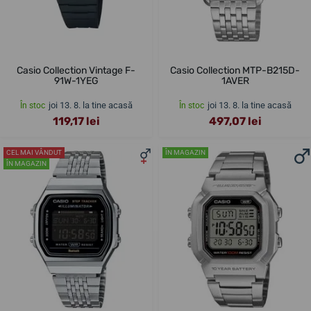
Casio Collection Vintage F-
Casio Collection MTP-B215D-
91W-1YEG
1AVER
joi 13. 8. la tine acasă
joi 13. 8. la tine acasă
În stoc
În stoc
119,17 lei
497,07 lei
CEL MAI VÂNDUT
ÎN MAGAZIN
ÎN MAGAZIN