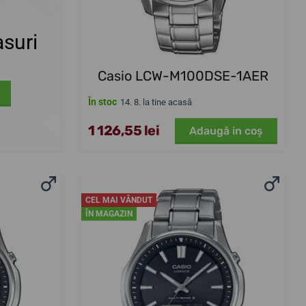
suri
Casio LCW-M100DSE-1AER
În stoc
14. 8. la tine acasă
1 126,55 lei
Adaugă in coş
CEL MAI VÂNDUT
ÎN MAGAZIN