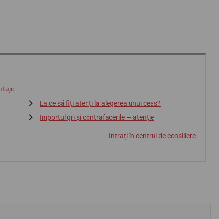
ntaje
La ce să fiți atenți la alegerea unui ceas?
Importul gri și contrafacerile — atenție
Intrați în centrul de consiliere
↓