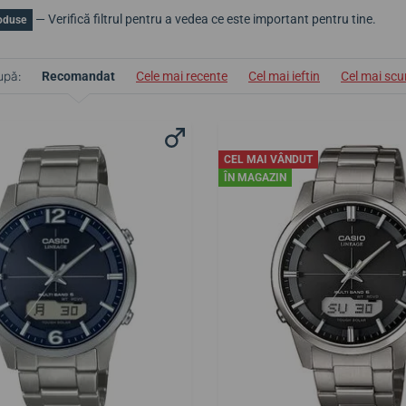
— Verifică filtrul pentru a vedea ce este important pentru tine.
oduse
upă:
Recomandat
Cele mai recente
Cel mai ieftin
Cel mai sc
CEL MAI VÂNDUT
ÎN MAGAZIN