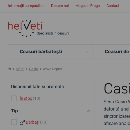
Informații cumpărături
Despre noi
Magazin Praga
Contact
Specialiști în ceasuri
Ceasuri bărbătești
Ceasuri de
Mărci
Casio
Wave Ceptor
Cas
Disponibilitate și promoții
În stoc
(10)
Seria Casio W
datorită unei
Tip
sincronizare
Bărbați
(13)
afișare analog