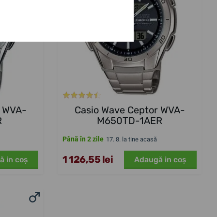
r WVA-
Casio Wave Ceptor WVA-
R
M650TD-1AER
Până în 2 zile
17. 8. la tine acasă
1 126,55 lei
ă in coş
Adaugă in coş