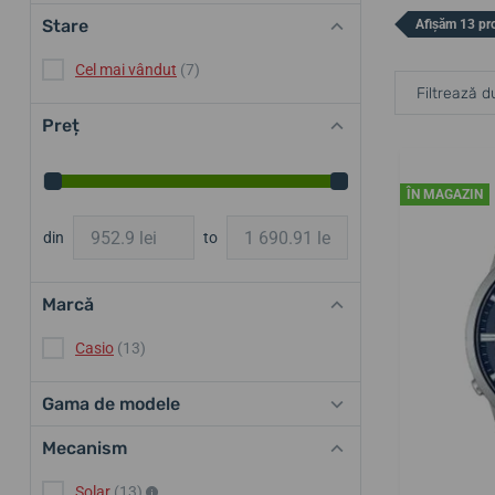
Stare
Afișăm 13 pr
Cel mai vândut
(7)
Filtrează d
Preț
ÎN MAGAZIN
din
to
Marcă
Casio
(13)
Gama de modele
Mecanism
Solar
(13)