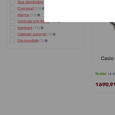
Ziua săptămânii
(13)
Cronograf
(13)
Alarma
(13)
Controlat prin Radio
(13)
Iluminare
(13)
Calendar automat
(3)
Ore mondiale
(3)
Casi
În stoc
14. 8
1 690,91