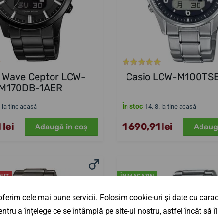
o Wave Ceptor LCW-
Casio LCW-M100TS
M170DB-1AER
În stoc
. la tine acasă
14. 8. la tine acasă
 lei
1 690,91 lei
Adaugă in coş
Adaug
DUT
ÎN MAGAZIN
ferim cele mai bune servicii. Folosim cookie-uri și date cu caract
ntru a înțelege ce se întâmplă pe site-ul nostru, astfel încât să