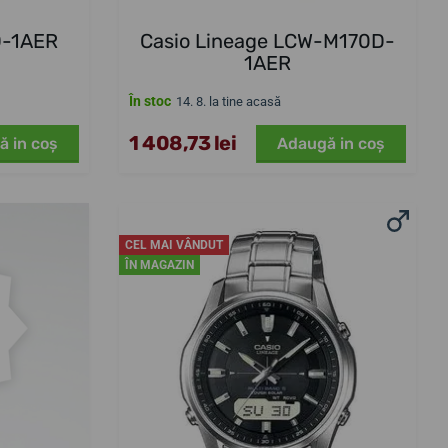
D-1AER
Casio Lineage LCW-M170D-
1AER
În stoc
14. 8. la tine acasă
1 408,73 lei
ă in coş
Adaugă in coş
CEL MAI VÂNDUT
ÎN MAGAZIN