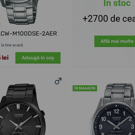
În stoc
+2700 de cea
 LCW-M100DSE-2AER
Află mai multe
. la tine acasă
 lei
Adaugă in coş
ÎN MAGAZIN