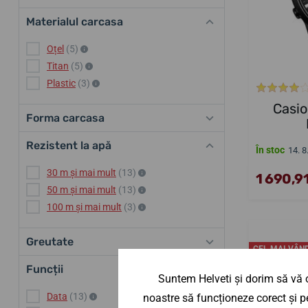
Materialul carcasa
Oțel
(5)
Titan
(5)
Plastic
(3)
Casi
Forma carcasa
Rezistent la apă
În stoc
14. 8
30 m și mai mult
(13)
1 690,91
50 m și mai mult
(13)
100 m și mai mult
(3)
Greutate
CEL MAI VÂN
ÎN MAGAZIN
Funcții
Suntem Helveti și dorim să vă o
Data
(13)
noastre să funcționeze corect și pe