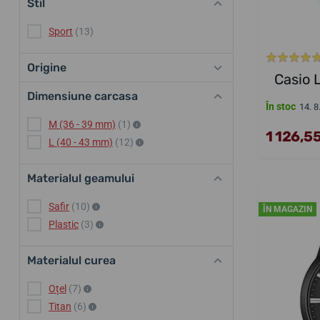
Stil
Sport
(13)
Origine
Casio
Dimensiune carcasa
În stoc
14. 8
M (36 - 39 mm)
(1)
1 126,55
L (40 - 43 mm)
(12)
Materialul geamului
Safir
(10)
ÎN MAGAZIN
Plastic
(3)
Materialul curea
Oțel
(7)
Titan
(6)