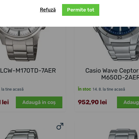
Refuză
Permite tot
o LCW-M170TD-7AER
Casio Wave Cepto
M650D-2AE
În stoc
. la tine acasă
14. 8. la tine acasă
 lei
952,90 lei
Adaugă in coş
Adaug