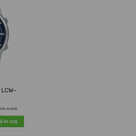
r LCW-
R
 tine acasă
ă in coş