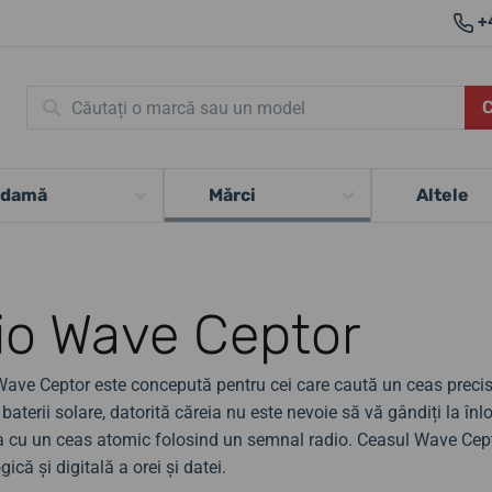
+
 damă
Mărci
Altele
io Wave Ceptor
ave Ceptor este concepută pentru cei care caută un ceas precis, 
 baterii solare, datorită căreia nu este nevoie să vă gândiți la înl
a cu un ceas atomic folosind un semnal radio. Ceasul Wave Cep
ică și digitală a orei și datei.