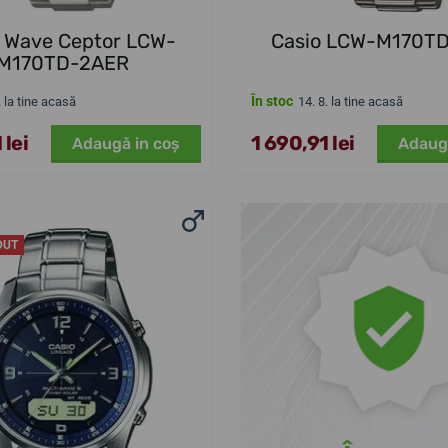
o Wave Ceptor LCW-
Casio LCW-M170T
M170TD-2AER
În stoc
. la tine acasă
14. 8. la tine acasă
 lei
1 690,91 lei
Adaugă in coş
Adaug
DUT