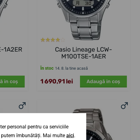
E-1A2ER
Casio Lineage LCW-
M100TSE-1AER
În stoc
14. 8. la tine acasă
1 690,91 lei
ă in coş
Adaugă in coş
er personal pentru ca serviciile
 îl putem îmbunătăți. Mai multe
aici
.