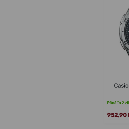
Casi
Până în 2 zi
952,90 l