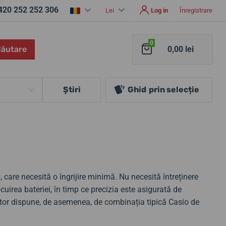
420 252 252 306
Lei
Log in
Înregistrare
0
Căutare
0,00 lei
Ştiri
Ghid
prin selecție
care necesită o îngrijire minimă. Nu necesită întreținere
ocuirea bateriei, în timp ce precizia este asigurată de
tor dispune, de asemenea, de combinația tipică Casio de