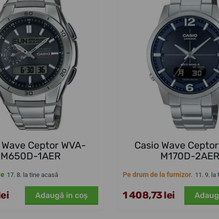
o Wave Ceptor WVA-
Casio Wave Cepto
M650D-1AER
M170D-2AE
le
Pe drum de la furnizor.
17. 8. la tine acasă
11. 9. la
ei
1 408,73 lei
Adaugă in coş
Adaug