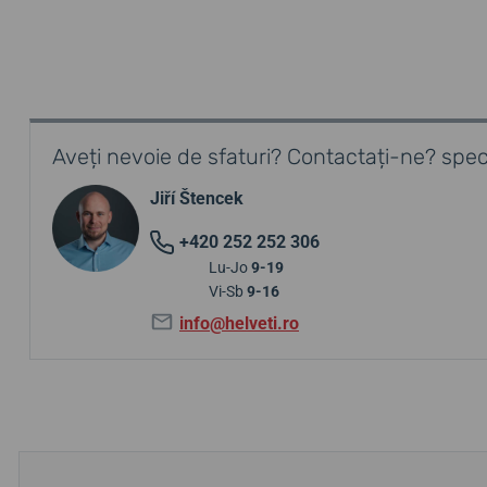
Aveți nevoie de sfaturi? Contactați-ne? speci
Jiří Štencek
+420 252 252 306
Lu-Jo
9-19
Vi-Sb
9-16
info@helveti.ro