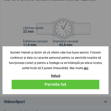
Lățimea curelei
22 mm
Înălțimea carcasei
Diametrul carcasei
11,6 mm
43,8 mm
Suntem Helveti și dorim să vă oferim cele mai bune servicii. Folosim
cookie-uri și date cu caracter personal pentru ca serviciile noastre să
Nu ești sigur de dimensiune?
funcționeze corect și pentru a înțelege ce se întâmplă pe site-ul nostru,
astfel încât să îl putem îmbunătăți. Mai multe
aici
.
Modele de dimensiuni de imprimare
Refuză
(Pentru imprimare, setați Scală: Implicită)
Permite tot
Videoclipuri