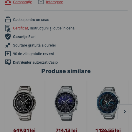
Comparaţie
Interogare
Cadou pentru un ceas
Certificat
, Instrucțiuni și cutie în cehă
Garanţie
5 ani
Scurtare gratuită a curelei
90 de zile gratuite
reveni
Distribuitor autorizat
Casio
Produse similare
649,01 lei
714,13 lei
1 126,55 lei