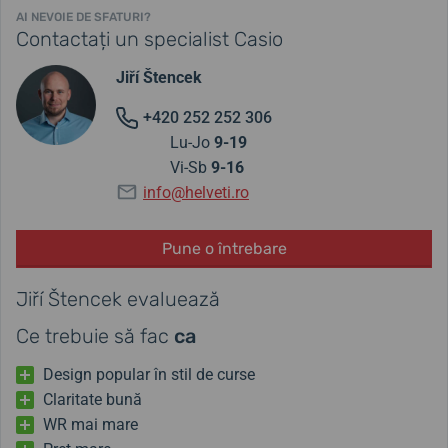
AI NEVOIE DE SFATURI?
Contactați un specialist Casio
Jiří Štencek
+420 252 252 306
Lu-Jo
9-19
Vi-Sb
9-16
info@helveti.ro
Pune o întrebare
Jiří Štencek evaluează
Ce trebuie să fac
ca
Design popular în stil de curse
Claritate bună
WR mai mare