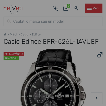
0
Menu
Mărci
Casio
Edifice
Casio Edifice EFR-526L-1AVUEF
CEL MAI VÂNDUT
ÎN MAGAZIN