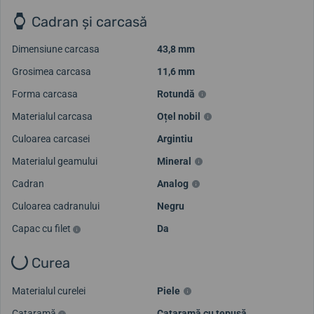
Cadran și carcasă
Dimensiune carcasa
43,8 mm
Grosimea carcasa
11,6 mm
Forma carcasa
Rotundă
Materialul carcasa
Oțel nobil
Culoarea carcasei
Argintiu
Materialul geamului
Mineral
Cadran
Analog
Culoarea cadranului
Negru
Capac cu filet
Da
Curea
Materialul curelei
Piele
Cataramă
Cataramă cu țepușă