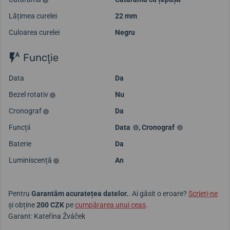
Lățimea curelei
22 mm
Culoarea curelei
Negru
Funcţie
Data
Da
Bezel rotativ
Nu
Cronograf
Da
Funcții
Data
,
Cronograf
Baterie
Da
Luminiscență
An
Pentru
Garantăm acuratețea datelor.
. Ai găsit o eroare?
Scrieți-ne
și obține
200 CZK
pe
cumpărarea unui ceas
.
Garant: Kateřina Žváček