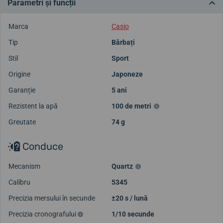
Parametri și funcții
Marca
Casio
Tip
Bărbați
Stil
Sport
Origine
Japoneze
Garanție
5 ani
Rezistent la apă
100 de metri
Greutate
74 g
Conduce
Mecanism
Quartz
Calibru
5345
Precizia mersului în secunde
±20 s / lună
Precizia cronografului
1/10 secunde