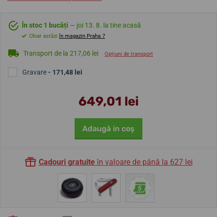
În stoc 1 bucăți
— joi 13. 8. la tine acasă
Chiar astăzi
în magazin Praha 7
Transport de la 217,06 lei
Opțiuni de transport
Gravare
- 171,48 lei
649,01 lei
Adaugă in coş
Cadouri gratuite
în valoare de până la 627 lei