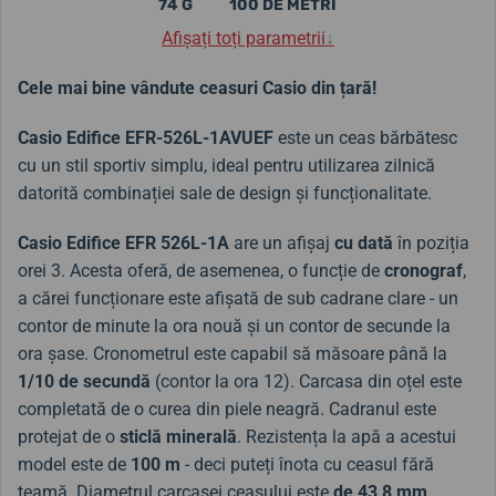
74 G
100 DE METRI
Afișați toți parametrii
↓
Cele mai bine vândute ceasuri Casio din țară!
Casio Edifice EFR-526L-1AVUEF
este un ceas bărbătesc
cu un stil sportiv simplu, ideal pentru utilizarea zilnică
datorită combinației sale de design și funcționalitate.
Casio Edifice EFR 526L-1A
are un afișaj
cu dată
în poziția
orei 3. Acesta oferă, de asemenea, o funcție de
cronograf
,
a cărei funcționare este afișată de sub cadrane clare - un
contor de minute la ora nouă și un contor de secunde la
ora șase. Cronometrul este capabil să măsoare până la
1/10 de secundă
(contor la ora 12). Carcasa din oțel este
completată de o curea din piele neagră. Cadranul este
protejat de o
sticlă
minerală
. Rezistența la apă a acestui
model este de
100 m
- deci puteți înota cu ceasul fără
teamă. Diametrul carcasei ceasului este
de 43,8 mm
.