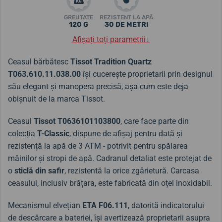
GREUTATE
REZISTENT LA APĂ
120 G
30 DE METRI
Afișați toți parametrii
↓
Ceasul bărbătesc
Tissot Tradition Quartz
T063.610.11.038.00
își cucerește proprietarii prin designul
său elegant și manopera precisă, așa cum este deja
obișnuit de la marca Tissot.
Ceasul
Tissot T0636101103800
, care face parte din
colecția
T-Classic
, dispune de afișaj pentru dată și
rezistență la apă de 3 ATM - potrivit pentru spălarea
mâinilor și stropi de apă. Cadranul detaliat este protejat de
o
sticlă din safir
, rezistentă la orice zgârietură. Carcasa
ceasului, inclusiv brățara, este fabricată din oțel inoxidabil.
Mecanismul elvețian
ETA F06.111
, datorită indicatorului
de descărcare a bateriei, își avertizează proprietarii asupra