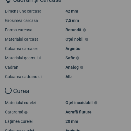
Dimensiune carcasa
42 mm
Grosimea carcasa
7,5 mm
Forma carcasa
Rotundă
Materialul carcasa
Oțel nobil
Culoarea carcasei
Argintiu
Materialul geamului
Safir
Cadran
Analog
Culoarea cadranului
Alb
Curea
Materialul curelei
Oțel inoxidabil
Cataramă
Agrafă fluture
Lățimea curelei
20 mm
Culoarea curelei
Argintiu