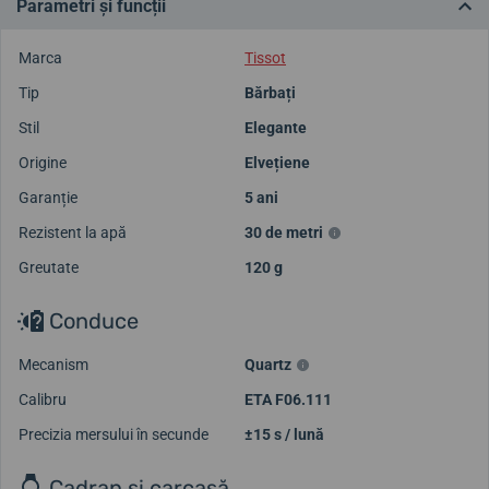
Parametri și funcții
Marca
Tissot
Tip
Bărbați
Stil
Elegante
Origine
Elvețiene
Garanție
5 ani
Rezistent la apă
30 de metri
Greutate
120 g
Conduce
Mecanism
Quartz
Calibru
ETA F06.111
Precizia mersului în secunde
±15 s / lună
Cadran și carcasă