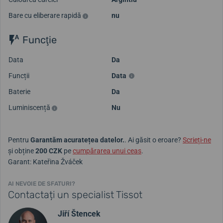
Bare cu eliberare rapidă
nu
Funcţie
Data
Da
Funcții
Data
Baterie
Da
Luminiscență
Nu
Pentru
Garantăm acuratețea datelor.
. Ai găsit o eroare?
Scrieți-ne
și obține
200 CZK
pe
cumpărarea unui ceas
.
Garant: Kateřina Žváček
AI NEVOIE DE SFATURI?
Contactați un specialist Tissot
Jiří Štencek