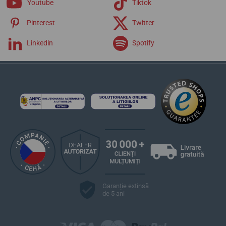
Youtube
Tiktok
Pinterest
Twitter
Linkedin
Spotify
Garanție extinsă
de 5 ani