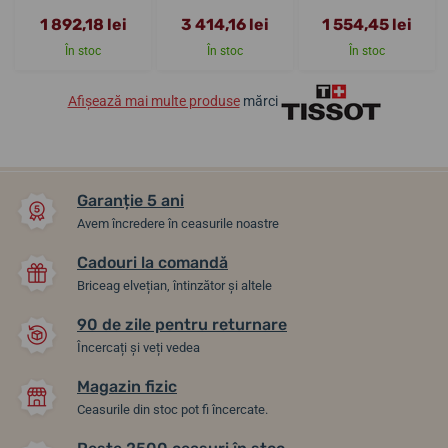
1 892,18 lei
3 414,16 lei
1 554,45 lei
În stoc
În stoc
În stoc
Afișează mai multe produse
mărci
Garanție 5 ani
Avem încredere în ceasurile noastre
Cadouri la comandă
Briceag elvețian, întinzător și altele
90 de zile pentru returnare
Încercați și veți vedea
Magazin fizic
Ceasurile din stoc pot fi încercate.