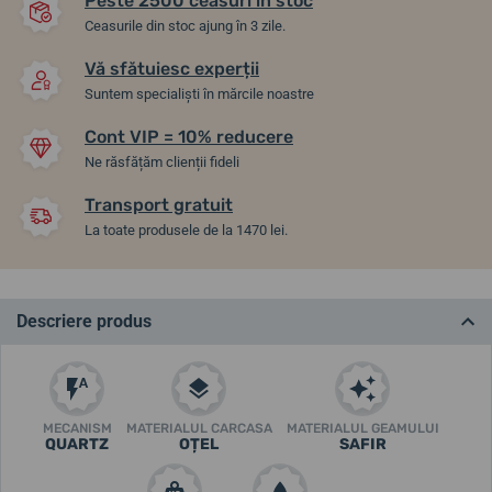
Peste 2500 ceasuri în stoc
Ceasurile din stoc ajung în 3 zile.
Vă sfătuiesc experții
Suntem specialiști în mărcile noastre
Cont VIP = 10% reducere
Ne răsfățăm clienții fideli
Transport gratuit
La toate produsele de la 1470 lei.
Descriere produs
MECANISM
MATERIALUL CARCASA
MATERIALUL GEAMULUI
QUARTZ
OȚEL
SAFIR