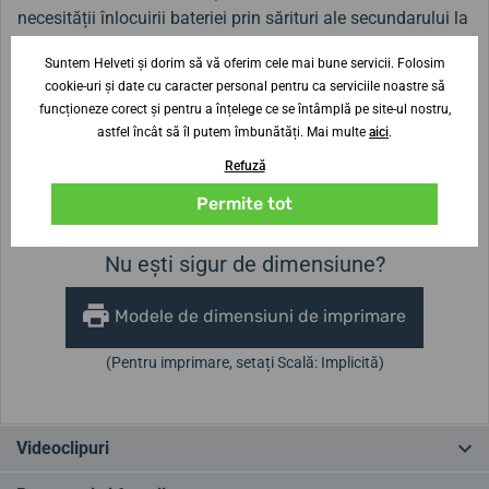
necesității înlocuirii bateriei prin
sărituri
ale secundarului la
intervale mai lungi.
Suntem Helveti și dorim să vă oferim cele mai bune servicii. Folosim
cookie-uri și date cu caracter personal pentru ca serviciile noastre să
funcționeze corect și pentru a înțelege ce se întâmplă pe site-ul nostru,
Lățimea curelei
astfel încât să îl putem îmbunătăți. Mai multe
aici
.
20 mm
Refuză
Înălțimea carcasei
Diametrul carcasei
7,5 mm
42 mm
Permite tot
Nu ești sigur de dimensiune?
Modele de dimensiuni de imprimare
(Pentru imprimare, setați Scală: Implicită)
Videoclipuri