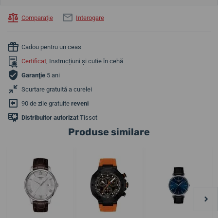
Comparaţie
Interogare
Cadou pentru un ceas
Certificat
, Instrucțiuni și cutie în cehă
Garanţie
5 ani
Scurtare gratuită a curelei
90 de zile gratuite
reveni
Distribuitor autorizat
Tissot
Produse similare