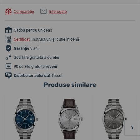
Comparaţie
Interogare
Cadou pentru un ceas
Certificat
, Instrucțiuni și cutie în cehă
Garanţie
5 ani
Scurtare gratuită a curelei
90 de zile gratuite
reveni
Distribuitor autorizat
Tissot
Produse similare