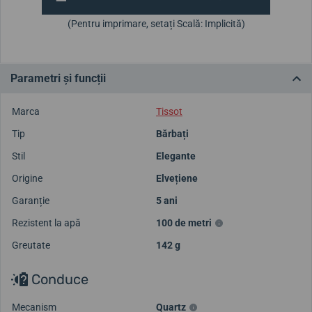
(Pentru imprimare, setați Scală: Implicită)
Parametri și funcții
Marca
Tissot
Tip
Bărbați
Stil
Elegante
Origine
Elvețiene
Garanție
5 ani
Rezistent la apă
100 de metri
Greutate
142 g
Conduce
Mecanism
Quartz