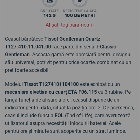
GREUTATE
REZISTENT LA APĂ
142 G
100 DE METRI
Afișați toți parametrii
↓
Ceasul bărbătesc
Tissot Gentleman Quartz
T127.410.11.041.00
face parte din seria
T-Classic
Gentleman
. Această gamă este apreciată pentru designul
său universal, potrivit pentru orice ocazie, combinat cu un
preț foarte accesibil.
Modelul
Tissot T1274101104100
este echipat cu un
mecanism elvețian cu cuarț ETA F06.115
cu 3 rubine. Pe
lângă funcția de afișare a orei, ceasul dispune de un
indicator pentru
dată
, situat la poziția orei 3. De asemenea,
ceasul include funcția
EOL
(End of Life), care avertizează
utilizatorul asupra necesității înlocuirii bateriei. Acele
pentru ore și minute sunt acoperite cu un strat luminos.