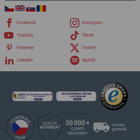
T-Lady
T-Pocket
T-Gold
Facebook
Instagram
Curele Tissot
Youtube
Tiktok
Pinterest
Twitter
Linkedin
Spotify