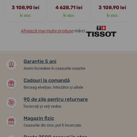
3 108,90 lei
4 628,71 lei
3 108,90 lei
În stoc
În stoc
În stoc
Afișează mai multe produse
mărci
Garanție 5 ani
Avem încredere în ceasurile noastre
Cadouri la comandă
Briceag elvețian, întinzător și altele
90 de zile pentru returnare
Încercați și veți vedea
Magazin fizic
Ceasurile din stoc pot fi încercate.