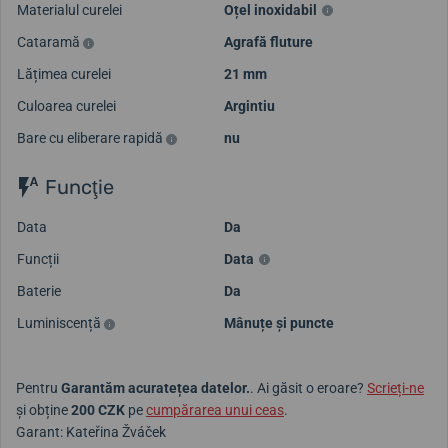
Materialul curelei
Oțel inoxidabil
Cataramă
Agrafă fluture
Lățimea curelei
21 mm
Culoarea curelei
Argintiu
Bare cu eliberare rapidă
nu
Funcţie
Data
Da
Funcții
Data
Baterie
Da
Luminiscență
Mânuțe și puncte
Pentru
Garantăm acuratețea datelor.
. Ai găsit o eroare?
Scrieți-ne
și obține
200 CZK
pe
cumpărarea unui ceas
.
Garant: Kateřina Žváček