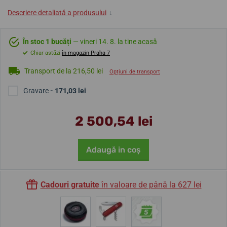
Descriere detaliată a produsului
↓
În stoc 1 bucăți
— vineri 14. 8. la tine acasă
Chiar astăzi
în magazin Praha 7
Transport de la 216,50 lei
Opțiuni de transport
Gravare
- 171,03 lei
2 500,54 lei
Adaugă in coş
Cadouri gratuite
în valoare de până la 627 lei