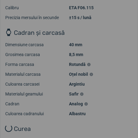
Calibru
ETA F06.115
Precizia mersului în secunde
±15 s / lună
Cadran și carcasă
Dimensiune carcasa
40 mm
Grosimea carcasa
8,5 mm
Forma carcasa
Rotundă
Materialul carcasa
Oțel nobil
Culoarea carcasei
Argintiu
Materialul geamului
Safir
Cadran
Analog
Culoarea cadranului
Albastru
Curea