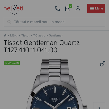
0
Menu
Mărci
Tissot
T-Classic
Gentleman
Tissot Gentleman Quartz
T127.410.11.041.00
ÎN MAGAZIN