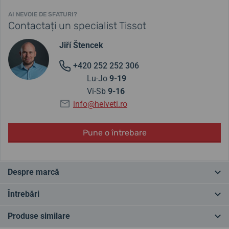
AI NEVOIE DE SFATURI?
Contactați un specialist Tissot
Jiří Štencek
+420 252 252 306
Lu-Jo
9-19
Vi-Sb
9-16
info@helveti.ro
Pune o întrebare
Despre marcă
Tissot este o marcă tradițională de ceasuri și cel mai mare
Întrebări
producător elvețian de ceasuri. De la înființarea sa în 1853, marca
are sediul în orașul Le Locle, la poalele Munților Jura. Semnul plus
Produse similare
din logo simbolizează calitatea și fiabilitatea pentru care ceasurile
Ai o întrebare? Lasă-ne un comentariu