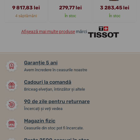
9 817,83 lei
279,77 lei
3 283,45 lei
4 săptămâni
În stoc
În stoc
Afișează mai multe produse
mărci
Garanție 5 ani
Avem încredere în ceasurile noastre
Cadouri la comandă
Briceag elvețian, întinzător și altele
90 de zile pentru returnare
Încercați și veți vedea
Magazin fizic
Ceasurile din stoc pot fi încercate.