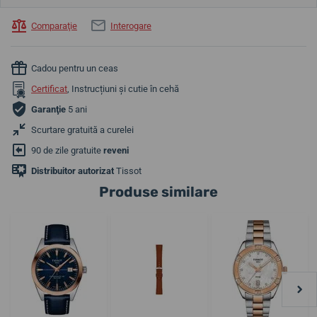
Comparaţie
Interogare
Cadou pentru un ceas
Certificat
, Instrucțiuni și cutie în cehă
Garanţie
5 ani
Scurtare gratuită a curelei
90 de zile gratuite
reveni
Distribuitor autorizat
Tissot
Produse similare