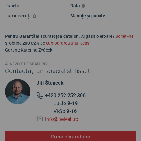
Funcții
Data
Luminiscență
Mânuțe și puncte
Pentru
Garantăm acuratețea datelor.
. Ai găsit o eroare?
Scrieți-ne
și obține
200 CZK
pe
cumpărarea unui ceas
.
Garant: Kateřina Žváček
AI NEVOIE DE SFATURI?
Contactați un specialist Tissot
Jiří Štencek
+420 252 252 306
Lu-Jo
9-19
Vi-Sb
9-16
info@helveti.ro
Pune o întrebare