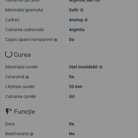
Culoarea carcasei
Argintiu
,
Aur roz
Materialul geamului
Safir
Cadran
Analog
Culoarea cadranului
Argintiu
Capac spate transparent
Da
Curea
Materialul curelei
Oțel inoxidabil
Cataramă
Da
Lățimea curelei
20 mm
Culoarea curelei
Gri
Funcţie
Data
Da
Bezel rotativ
Nu