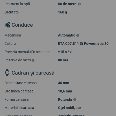
Rezistent la apă
50 de metri
Greutate
160 g
Conduce
Mecanism
Automatic
Calibru
ETA C07.811 Si Powermatic 80
Precizia mersului în secunde
±15 s / zi
Rezerva de mers
80 ore
Cadran și carcasă
Dimensiune carcasa
40 mm
Grosimea carcasa
10,6 mm
Forma carcasa
Rotundă
Materialul carcasa
Oțel nobil, aur