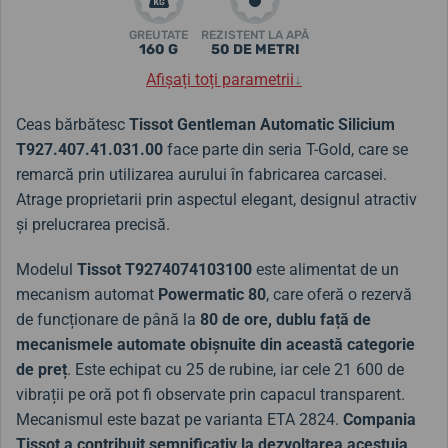
GREUTATE
REZISTENT LA APĂ
160 G
50 DE METRI
Afișați toți parametrii
↓
Ceas bărbătesc
Tissot Gentleman Automatic Silicium
T927.407.41.031.00
face parte din seria T-Gold, care se
remarcă prin utilizarea aurului în fabricarea carcasei.
Atrage proprietarii prin aspectul elegant, designul atractiv
și prelucrarea precisă.
Modelul
Tissot
T9274074103100
este alimentat de un
mecanism automat
Powermatic 80
, care oferă o rezervă
de funcționare de până la
80 de ore, dublu față de
mecanismele automate obișnuite din această categorie
de preț
. Este echipat cu 25 de rubine, iar cele 21 600 de
vibrații pe oră pot fi observate prin capacul transparent.
Mecanismul este bazat pe varianta ETA 2824.
Compania
Tissot a contribuit semnificativ la dezvoltarea acestuia
,