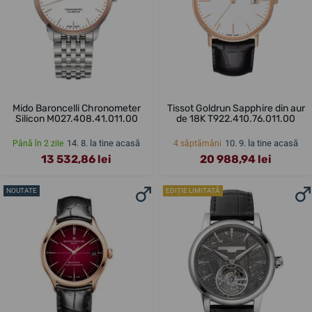
Mido Baroncelli Chronometer
Tissot Goldrun Sapphire din aur
Silicon M027.408.41.011.00
de 18K T922.410.76.011.00
14. 8. la tine acasă
10. 9. la tine acasă
Până în 2 zile
4 săptămâni
13 532,86 lei
20 988,94 lei
NOUTATE
EDIȚIE LIMITATĂ