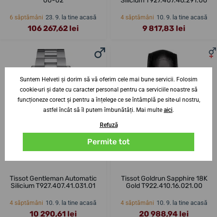
00-02
Silicium T927.407.46.291.00
23. 9. la tine acasă
10. 9. la tine acasă
6 săptămâni
4 săptămâni
106 267,62 lei
9 817,83 lei
Suntem Helveti și dorim să vă oferim cele mai bune servicii. Folosim
cookie-uri și date cu caracter personal pentru ca serviciile noastre să
funcționeze corect și pentru a înțelege ce se întâmplă pe site-ul nostru,
astfel încât să îl putem îmbunătăți. Mai multe
aici
.
Refuză
Permite tot
Tissot Gentleman Automatic
Tissot Goldrun Sapphire 18K
Silicium T927.407.41.031.01
Gold T922.410.16.021.00
10. 9. la tine acasă
10. 9. la tine acasă
4 săptămâni
4 săptămâni
10 290,61 lei
20 988,94 lei