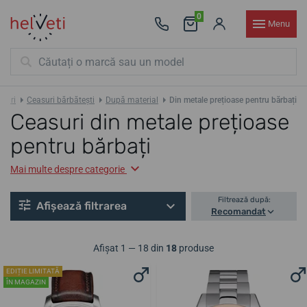
0
Menu
suri
Ceasuri bărbătești
După material
Din metale prețioase pentru bărbați
Ceasuri din metale prețioase
pentru bărbați
Mai multe despre categorie
Filtrează după:
Afișează filtrarea
Recomandat
Afișat 1 — 18 din
18
produse
EDIȚIE LIMITATĂ
ÎN MAGAZIN