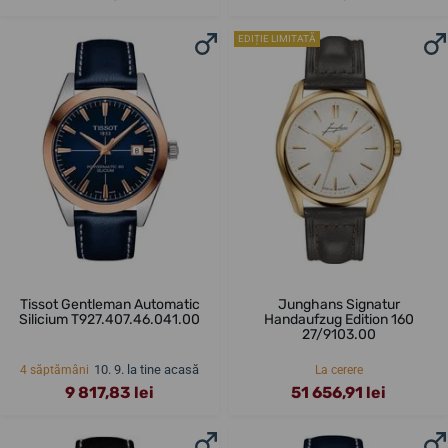
EDIȚIE LIMITATĂ
Tissot Gentleman Automatic
Junghans Signatur
Silicium T927.407.46.041.00
Handaufzug Edition 160
27/9103.00
10. 9. la tine acasă
4 săptămâni
La cerere
9 817,83 lei
51 656,91 lei