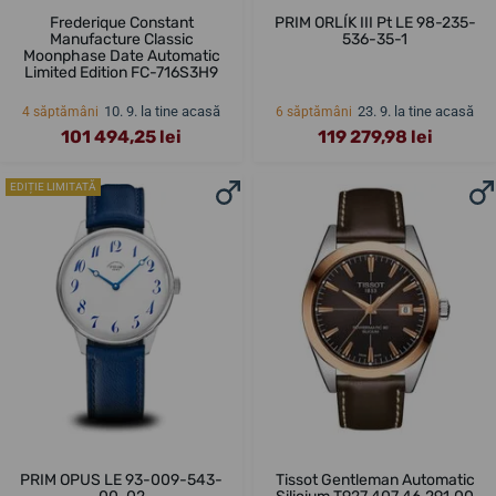
Frederique Constant
PRIM ORLÍK III Pt LE 98-235-
Manufacture Classic
536-35-1
Moonphase Date Automatic
Limited Edition FC-716S3H9
10. 9. la tine acasă
23. 9. la tine acasă
4 săptămâni
6 săptămâni
101 494,25 lei
119 279,98 lei
EDIȚIE LIMITATĂ
PRIM OPUS LE 93-009-543-
Tissot Gentleman Automatic