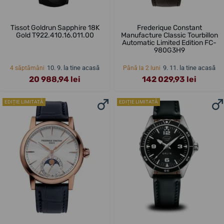
Tissot Goldrun Sapphire 18K
Frederique Constant
Gold T922.410.16.011.00
Manufacture Classic Tourbillon
Automatic Limited Edition FC-
980G3H9
10. 9. la tine acasă
9. 11. la tine acasă
4 săptămâni
Până la 2 luni
20 988,94 lei
142 029,93 lei
EDIȚIE LIMITATĂ
EDIȚIE LIMITATĂ