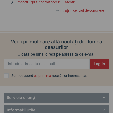
Importul gri și contrafacerile — atenție
Intrați în centrul de consiliere
↓
Vei fi primul care află noutăți din lumea
ceasurilor
O dată pe lună, direct pe adresa ta de e-mail
Log in
Sunt de acord
cu primirea
noutăților interesante.
Serviciu clienți
Informații utile