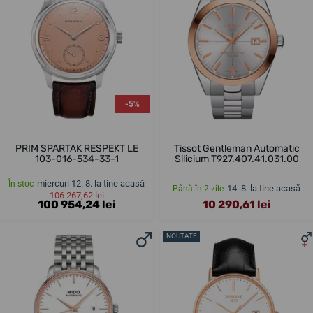
-5%
PRIM SPARTAK RESPEKT LE
Tissot Gentleman Automatic
103-016-534-33-1
Silicium T927.407.41.031.00
miercuri 12. 8. la tine acasă
În stoc
14. 8. la tine acasă
Până în 2 zile
106 267,62 lei
100 954,24 lei
10 290,61 lei
NOUTATE