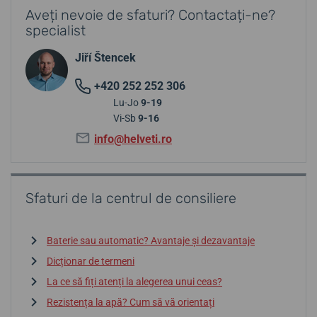
Aveți nevoie de sfaturi? Contactați-ne?
specialist
Jiří Štencek
+420 252 252 306
Lu-Jo
9-19
Vi-Sb
9-16
info@helveti.ro
Sfaturi de la centrul de consiliere
Baterie sau automatic? Avantaje și dezavantaje
Dicționar de termeni
La ce să fiți atenți la alegerea unui ceas?
Rezistența la apă? Cum să vă orientați