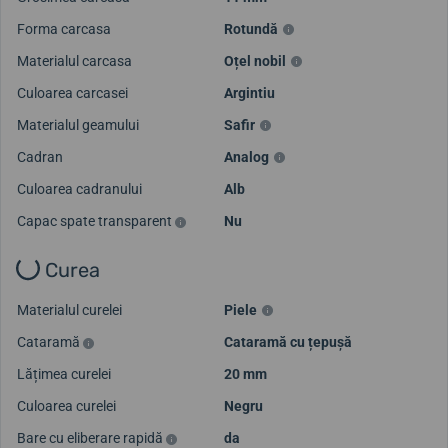
Forma carcasa
Rotundă
Materialul carcasa
Oțel nobil
Culoarea carcasei
Argintiu
Materialul geamului
Safir
Cadran
Analog
Culoarea cadranului
Alb
Capac spate transparent
Nu
Curea
Materialul curelei
Piele
Cataramă
Cataramă cu țepușă
Lățimea curelei
20 mm
Culoarea curelei
Negru
Bare cu eliberare rapidă
da