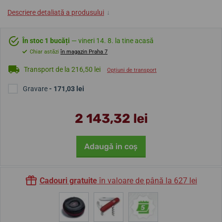
Descriere detaliată a produsului
↓
În stoc 1 bucăți
— vineri 14. 8. la tine acasă
Chiar astăzi
în magazin Praha 7
Transport de la 216,50 lei
Opțiuni de transport
Gravare
- 171,03 lei
2 143,32 lei
Adaugă in coş
Cadouri gratuite
în valoare de până la 627 lei