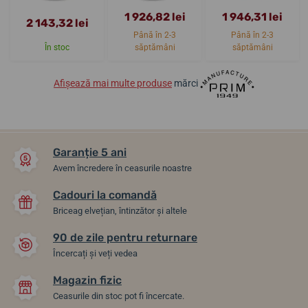
1 926,82 lei
1 946,31 lei
2 143,32 lei
Până în 2-3
Până în 2-3
În stoc
săptămâni
săptămâni
Afișează mai multe produse
mărci
Garanție 5 ani
Avem încredere în ceasurile noastre
Cadouri la comandă
Briceag elvețian, întinzător și altele
90 de zile pentru returnare
Încercați și veți vedea
Magazin fizic
Ceasurile din stoc pot fi încercate.