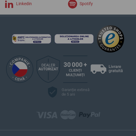
Linkedin
Spotify
Garanție extinsă
de 5 ani