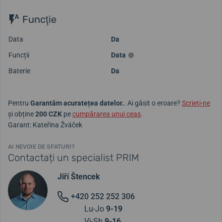
Funcţie
Data
Da
Funcții
Data
Baterie
Da
Pentru
Garantăm acuratețea datelor.
. Ai găsit o eroare?
Scrieți-ne
și obține
200 CZK
pe
cumpărarea unui ceas
.
Garant: Kateřina Žváček
AI NEVOIE DE SFATURI?
Contactați un specialist PRIM
Jiří Štencek
+420 252 252 306
Lu-Jo
9-19
Vi-Sb
9-16