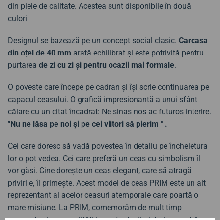
din piele de calitate. Acestea sunt disponibile în două
culori.
Designul se bazează pe un concept social clasic.
Carcasa
din oțel de 40 mm
arată echilibrat și este potrivită pentru
purtarea
de zi cu zi
și pentru ocazii mai formale
.
O poveste care începe pe cadran și își scrie continuarea pe
capacul ceasului. O grafică impresionantă a unui sfânt
călare cu un citat încadrat: Ne sinas nos ac futuros interire.
"Nu ne lăsa pe noi și pe cei viitori să pierim
"
.
Cei care doresc să vadă povestea în detaliu pe încheietura
lor o pot vedea. Cei care preferă un ceas cu simbolism îl
vor găsi. Cine dorește un ceas elegant, care să atragă
privirile, îl primește. Acest model de ceas PRIM este un alt
reprezentant al acelor ceasuri atemporale care poartă o
mare misiune. La PRIM, comemorăm de mult timp
momente și personalități importante din istoria noastră.