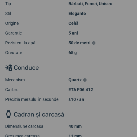
Tip
Bărbați
,
Femei
,
Unisex
Stil
Elegante
Origine
Cehă
Garanție
5 ani
Rezistent la apă
50 de metri
Greutate
65 g
Conduce
Mecanism
Quartz
Calibru
ETA F06.412
Precizia mersului în secunde
±10 / an
Cadran și carcasă
Dimensiune carcasa
40 mm
Grosimea carcasa
11 mm