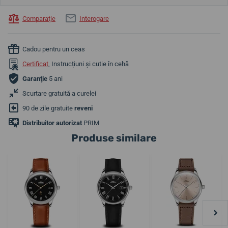
Comparaţie
Interogare
Cadou pentru un ceas
Certificat
, Instrucțiuni și cutie în cehă
Garanţie
5 ani
Scurtare gratuită a curelei
90 de zile gratuite
reveni
Distribuitor autorizat
PRIM
Produse similare