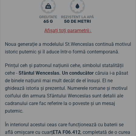
GREUTATE
REZISTENT LA APĂ
65 G
50 DE METRI
Afișați toți parametrii
↓
Noua generație a modelului St.Wenceslas
continuă
motivul
istoric puternic și îl aduce într-o formă contemporană.
Prințul ceh și patronul națiunii cehe, simbolul statalității
cehe
-
Sfântul Wenceslas.
Un conducător
căruia i-a păsat
de binele națiunii mai mult decât de el însuși. El ne
ghidează istoria și prezentul.
Numerele romane și motivul
coifului din armura Sfântului Wenceslas sunt detalii ale
cadranului care fac referire la o poveste și un mesaj
puternic.
În interiorul acestui ceas care funcționează cu baterii se
află o
mișcare cu cuarț
ETA F06.412
, completată de o curea