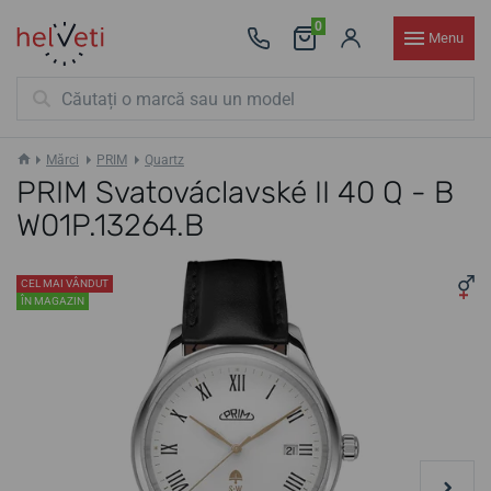
0
Menu
Mărci
PRIM
Quartz
PRIM Svatováclavské II 40 Q - B
W01P.13264.B
CEL MAI VÂNDUT
ÎN MAGAZIN