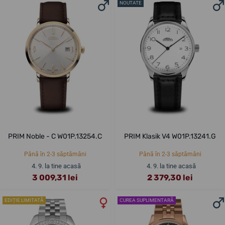
NOUTATE
PRIM Noble - C W01P.13254.C
PRIM Klasik V4 W01P.13241.G
Până în 2-3 săptămâni
Până în 2-3 săptămâni
4. 9. la tine acasă
4. 9. la tine acasă
3 009,31 lei
2 379,30 lei
EDIȚIE LIMITATĂ
CUREA SUPLIMENTARĂ