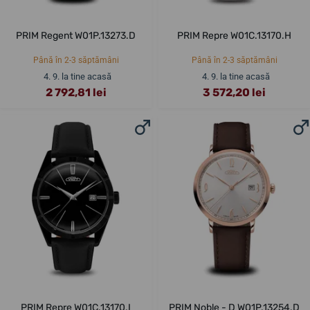
PRIM Regent W01P.13273.D
PRIM Repre W01C.13170.H
Până în 2-3 săptămâni
Până în 2-3 săptămâni
4. 9. la tine acasă
4. 9. la tine acasă
2 792,81 lei
3 572,20 lei
PRIM Repre W01C.13170.I
PRIM Noble - D W01P.13254.D