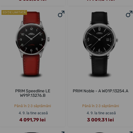
EDIȚIE LIMITATĂ
PRIM Speedline LE
PRIM Noble - A W01P.13254.A
W91P.13276.B
Până în 2-3 săptămâni
Până în 2-3 săptămâni
4. 9. la tine acasă
4. 9. la tine acasă
4 091,79 lei
3 009,31 lei