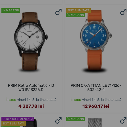
ÎN MAGAZIN
EDIȚIE LIMITATĂ
ÎN MAGAZIN
PRIM Retro Automatic - D
PRIM OK-A TITAN LE 71-126-
W01P.13226.D
502-42-1
vineri 14. 8. la tine acasă
vineri 14. 8. la tine acasă
În stoc
În stoc
4 327,78 lei
12 968,17 lei
CUREA SUPLIMENTARĂ
ÎN MAGAZIN
EDIȚIE LIMITATĂ