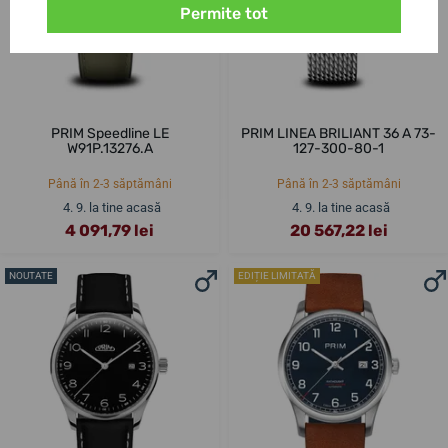
Permite tot
PRIM Speedline LE
PRIM LINEA BRILIANT 36 A 73-
W91P.13276.A
127-300-80-1
Până în 2-3 săptămâni
Până în 2-3 săptămâni
4. 9. la tine acasă
4. 9. la tine acasă
4 091,79 lei
20 567,22 lei
NOUTATE
EDIȚIE LIMITATĂ