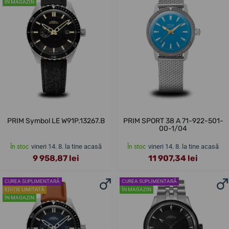
ÎN MAGAZIN
PRIM Symbol LE W91P.13267.B
PRIM SPORT 38 A 71-922-501-
00-1/04
vineri 14. 8. la tine acasă
vineri 14. 8. la tine acasă
În stoc
În stoc
9 958,87 lei
11 907,34 lei
CUREA SUPLIMENTARĂ
CUREA SUPLIMENTARĂ
EDIȚIE LIMITATĂ
ÎN MAGAZIN
ÎN MAGAZIN