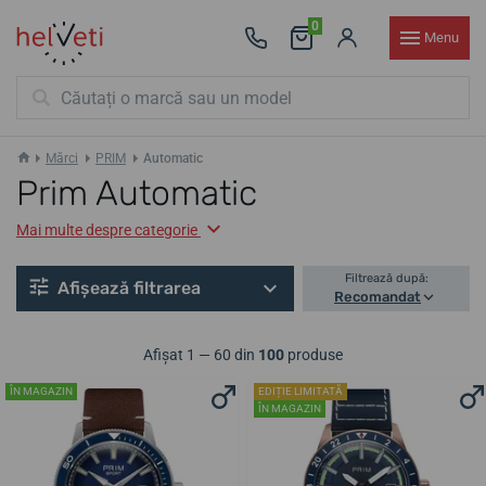
0
Menu
Mărci
PRIM
Automatic
Prim Automatic
Mai multe despre categorie
Filtrează după:
Afișează filtrarea
Recomandat
Afișat 1 — 60 din
100
produse
ÎN MAGAZIN
EDIȚIE LIMITATĂ
ÎN MAGAZIN