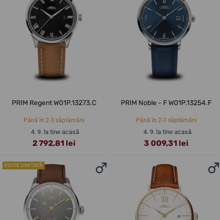
PRIM Regent W01P.13273.C
PRIM Noble - F W01P.13254.F
Până în 2-3 săptămâni
Până în 2-3 săptămâni
4. 9. la tine acasă
4. 9. la tine acasă
2 792,81 lei
3 009,31 lei
EDIȚIE LIMITATĂ