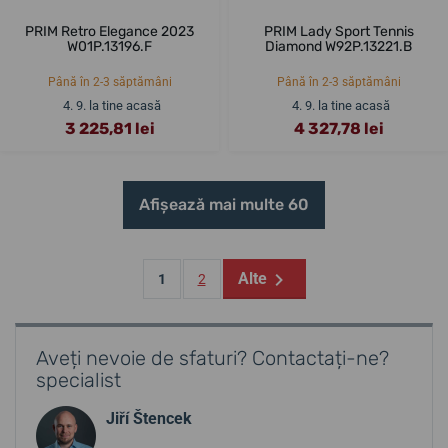
PRIM Retro Elegance 2023
PRIM Lady Sport Tennis
W01P.13196.F
Diamond W92P.13221.B
Până în 2-3 săptămâni
Până în 2-3 săptămâni
4. 9. la tine acasă
4. 9. la tine acasă
3 225,81 lei
4 327,78 lei
Afișează mai multe 60
Alte
1
2
Aveți nevoie de sfaturi? Contactați-ne?
specialist
Jiří Štencek