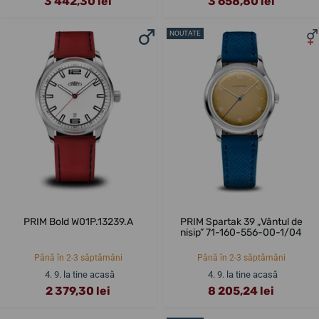
3 442,30 lei
3 658,80 lei
NOUTATE
PRIM Bold W01P.13239.A
PRIM Spartak 39 „Vântul de
nisip” 71-160-556-00-1/04
Până în 2-3 săptămâni
Până în 2-3 săptămâni
4. 9. la tine acasă
4. 9. la tine acasă
2 379,30 lei
8 205,24 lei