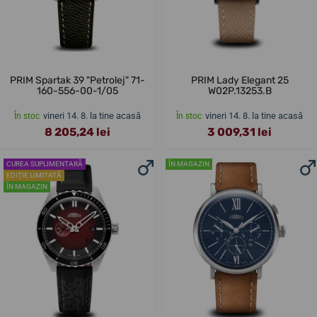
PRIM Spartak 39 "Petrolej" 71-
PRIM Lady Elegant 25
160-556-00-1/05
W02P.13253.B
vineri 14. 8. la tine acasă
vineri 14. 8. la tine acasă
În stoc
În stoc
8 205,24 lei
3 009,31 lei
CUREA SUPLIMENTARĂ
ÎN MAGAZIN
EDIȚIE LIMITATĂ
ÎN MAGAZIN