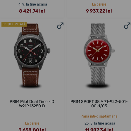
4. 9. la tine acasă
La cerere
8 421,74 lei
9 937,22 lei
EDIȚIE LIMITATĂ
PRIM Pilot Dual Time - D
PRIM SPORT 38 A 71-922-501-
W91P.13250.D
00-1/05
Până într-o săptămână
25. 8. la tine acasă
La cerere
3 658,80 lei
11 907,34 lei