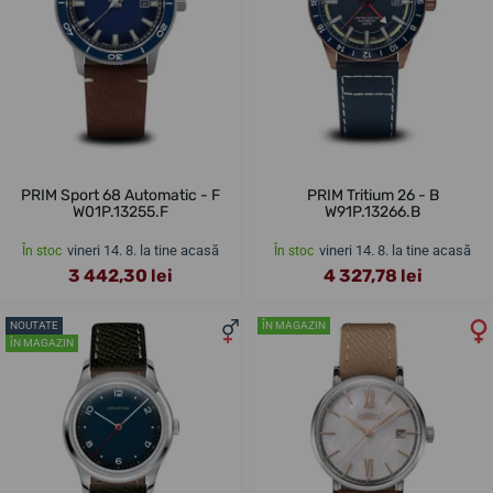
PRIM Sport 68 Automatic - F
PRIM Tritium 26 - B
W01P.13255.F
W91P.13266.B
vineri 14. 8. la tine acasă
vineri 14. 8. la tine acasă
În stoc
În stoc
3 442,30 lei
4 327,78 lei
NOUTATE
ÎN MAGAZIN
ÎN MAGAZIN