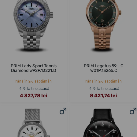
PRIM Lady Sport Tennis
PRIM Legatus 59 - C
Diamond W92P.13221.D
W01P.13265.C
Până în 2-3 săptămâni
Până în 2-3 săptămâni
4. 9. la tine acasă
4. 9. la tine acasă
4 327,78 lei
8 421,74 lei