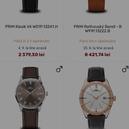
PRIM Klasik V4 W01P.13241.H
PRIM Rathouský Barell - B
W91P.13222.B
Până în 2-3 săptămâni
Până într-o săptămână
4. 9. la tine acasă
25. 8. la tine acasă
2 379,30 lei
8 421,74 lei