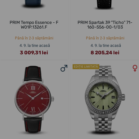
PRIM Tempo Essence - F
PRIM Spartak 39 "Ticho" 71-
W01P.13261.F
160-556-00-1/03
Până în 2-3 săptămâni
Până în 2-3 săptămâni
4. 9. la tine acasă
4. 9. la tine acasă
3 009,31 lei
8 205,24 lei
EDIȚIE LIMITATĂ