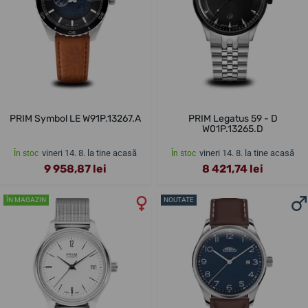
PRIM Symbol LE W91P.13267.A
PRIM Legatus 59 - D
W01P.13265.D
vineri 14. 8. la tine acasă
vineri 14. 8. la tine acasă
În stoc
În stoc
9 958,87 lei
8 421,74 lei
ÎN MAGAZIN
NOUTATE