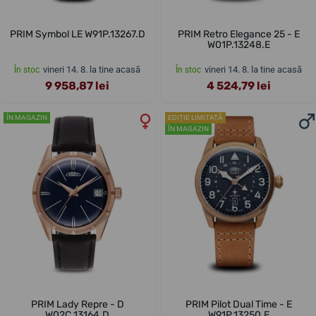
PRIM Symbol LE W91P.13267.D
PRIM Retro Elegance 25 - E
W01P.13248.E
vineri 14. 8. la tine acasă
vineri 14. 8. la tine acasă
În stoc
În stoc
9 958,87 lei
4 524,79 lei
ÎN MAGAZIN
EDIȚIE LIMITATĂ
ÎN MAGAZIN
PRIM Lady Repre - D
PRIM Pilot Dual Time - E
W02C.13164.D
W91P.13250.E