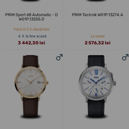
PRIM Sport 68 Automatic - D
PRIM Technik W01P.13274.A
W01P.13255.D
Până în 2-3 săptămâni
4. 9. la tine acasă
La cerere
3 442,30 lei
2 576,32 lei