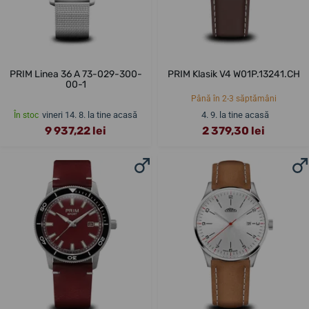
PRIM Linea 36 A 73-029-300-
PRIM Klasik V4 W01P.13241.CH
00-1
Până în 2-3 săptămâni
vineri 14. 8. la tine acasă
4. 9. la tine acasă
În stoc
9 937,22 lei
2 379,30 lei