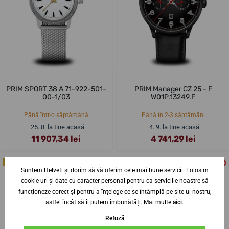
PRIM SPORT 38 A 71-922-501-
PRIM Manager CZ 25 - F
00-1/03
W01P.13249.F
Până într-o săptămână
Până în 2-3 săptămâni
25. 8. la tine acasă
4. 9. la tine acasă
11 907,34 lei
4 741,29 lei
EDIȚIE LIMITATĂ
Suntem Helveti și dorim să vă oferim cele mai bune servicii. Folosim
cookie-uri și date cu caracter personal pentru ca serviciile noastre să
funcționeze corect și pentru a înțelege ce se întâmplă pe site-ul nostru,
astfel încât să îl putem îmbunătăți. Mai multe
aici
.
Refuză