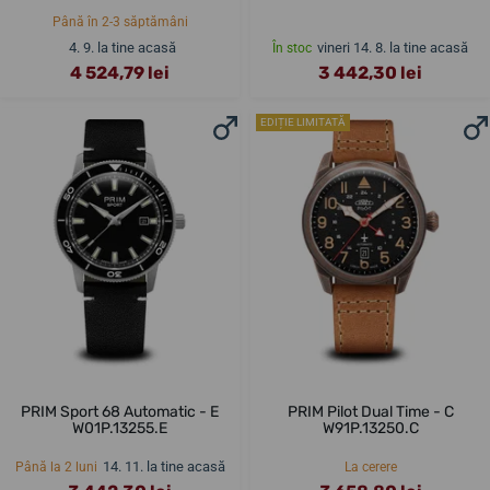
Până în 2-3 săptămâni
4. 9. la tine acasă
vineri 14. 8. la tine acasă
În stoc
4 524,79 lei
3 442,30 lei
EDIȚIE LIMITATĂ
PRIM Sport 68 Automatic - E
PRIM Pilot Dual Time - C
W01P.13255.E
W91P.13250.C
14. 11. la tine acasă
Până la 2 luni
La cerere