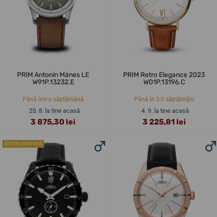
PRIM Antonín Mánes LE
PRIM Retro Elegance 2023
W91P.13232.E
W01P.13196.C
Până într-o săptămână
Până în 2-3 săptămâni
25. 8. la tine acasă
4. 9. la tine acasă
3 875,30 lei
3 225,81 lei
EDIȚIE LIMITATĂ