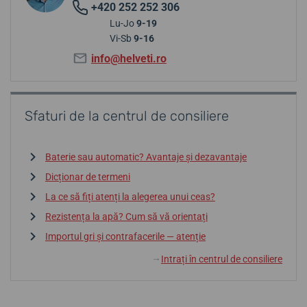
+420 252 252 306
Lu-Jo
9-19
Vi-Sb
9-16
info@helveti.ro
Sfaturi de la centrul de consiliere
Baterie sau automatic? Avantaje și dezavantaje
Dicționar de termeni
La ce să fiți atenți la alegerea unui ceas?
Rezistența la apă? Cum să vă orientați
Importul gri și contrafacerile — atenție
Intrați în centrul de consiliere
↓