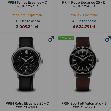
PRIM Tempo Essence - C
PRIM Retro Elegance 25 - D
W01P.13261.C
W01P.13248.D
Până în 2-3 săptămâni
Până în 2-3 săptămâni
4. 9. la tine acasă
4. 9. la tine acasă
3 009,31 lei
4 524,79 lei
ÎN MAGAZIN
PRIM Retro Elegance 25 - C
PRIM Sport 68 Automatic - B
W01P.13248.C
W01P.13255.B