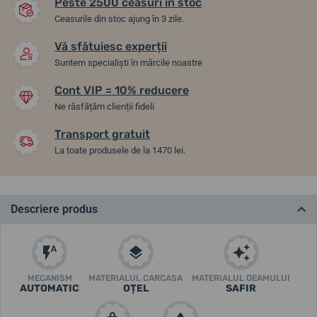
Peste 2500 ceasuri în stoc
Ceasurile din stoc ajung în 3 zile.
Vă sfătuiesc experții
Suntem specialiști în mărcile noastre
Cont VIP = 10% reducere
Ne răsfățăm clienții fideli
Transport gratuit
La toate produsele de la 1470 lei.
Descriere produs
MECANISM
MATERIALUL CARCASA
MATERIALUL GEAMULUI
AUTOMATIC
OȚEL
SAFIR