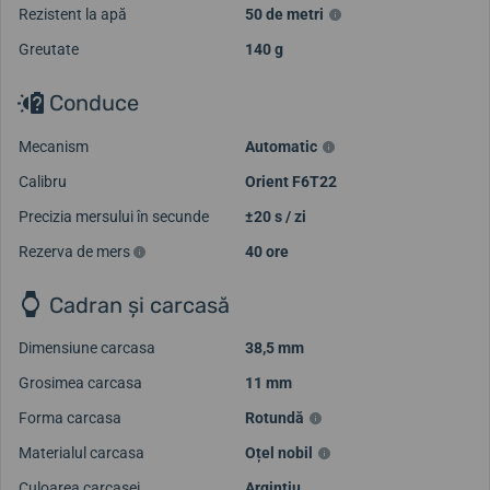
Rezistent la apă
50 de metri
Greutate
140 g
Conduce
Mecanism
Automatic
Calibru
Orient F6T22
Precizia mersului în secunde
±20 s / zi
Rezerva de mers
40 ore
Cadran și carcasă
Dimensiune carcasa
38,5 mm
Grosimea carcasa
11 mm
Forma carcasa
Rotundă
Materialul carcasa
Oțel nobil
Culoarea carcasei
Argintiu