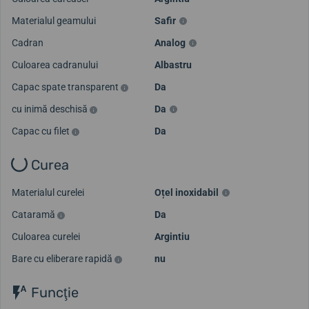
Materialul geamului
Safir
Cadran
Analog
Culoarea cadranului
Albastru
Capac spate transparent
Da
cu inimă deschisă
Da
Capac cu filet
Da
Curea
Materialul curelei
Oțel inoxidabil
Cataramă
Da
Culoarea curelei
Argintiu
Bare cu eliberare rapidă
nu
Funcţie