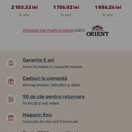
2 103,32 lei
1 756,02 lei
1 886,26 lei
În stoc
În stoc
În stoc
Afișează mai multe produse
mărci
Garanție 5 ani
Avem încredere în ceasurile noastre
Cadouri la comandă
Briceag elvețian, întinzător și altele
90 de zile pentru returnare
Încercați și veți vedea
Magazin fizic
Ceasurile din stoc pot fi încercate.