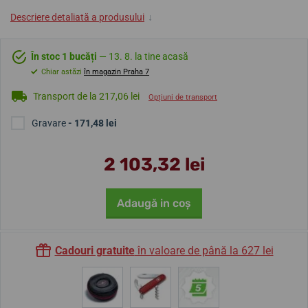
Descriere detaliată a produsului
↓
În stoc 1 bucăți
— 13. 8. la tine acasă
Chiar astăzi
în magazin Praha 7
Transport de la 217,06 lei
Opțiuni de transport
Gravare
- 171,48 lei
2 103,32 lei
Adaugă in coş
Cadouri gratuite
în valoare de până la 627 lei