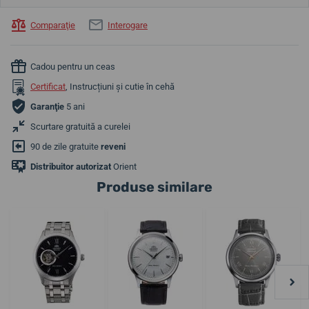
Comparaţie
Interogare
Cadou pentru un ceas
Certificat
, Instrucțiuni și cutie în cehă
Garanţie
5 ani
Scurtare gratuită a curelei
90 de zile gratuite
reveni
Distribuitor autorizat
Orient
Produse similare