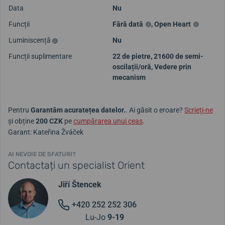
Data
Nu
Funcții
Fără dată
,
Open Heart
Luminiscență
Nu
Funcții suplimentare
22 de pietre, 21600 de semi-
oscilații/oră, Vedere prin
mecanism
Pentru
Garantăm acuratețea datelor.
. Ai găsit o eroare?
Scrieți-ne
și obține
200 CZK
pe
cumpărarea unui ceas
.
Garant: Kateřina Žváček
AI NEVOIE DE SFATURI?
Contactați un specialist Orient
Jiří Štencek
+420 252 252 306
Lu-Jo
9-19