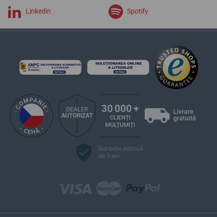
Linkedin
Spotify
Garanție extinsă
de 5 ani