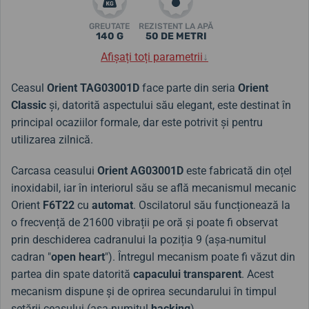
GREUTATE
REZISTENT LA APĂ
140 G
50 DE METRI
Afișați toți parametrii
↓
Ceasul
Orient TAG03001D
face parte din seria
Orient
Classic
și, datorită aspectului său elegant, este destinat în
principal ocaziilor formale, dar este potrivit și pentru
utilizarea zilnică.
Carcasa ceasului
Orient AG03001D
este fabricată din oțel
inoxidabil, iar în interiorul său se află mecanismul mecanic
Orient
F6T22
cu
automat
. Oscilatorul său funcționează la
o frecvență de 21600 vibrații pe oră și poate fi observat
prin deschiderea cadranului la poziția 9 (așa-numitul
cadran "
open heart
"). Întregul mecanism poate fi văzut din
partea din spate datorită
capacului transparent
. Acest
mecanism dispune și de oprirea secundarului în timpul
setării ceasului (așa-numitul
hacking
).