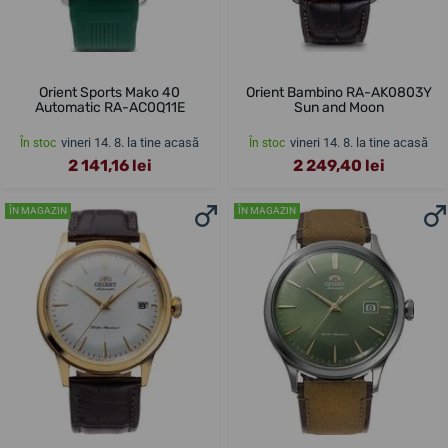
Orient Sports Mako 40
Orient Bambino RA-AK0803Y
Automatic RA-AC0Q11E
Sun and Moon
vineri 14. 8. la tine acasă
vineri 14. 8. la tine acasă
În stoc
În stoc
2 141,16 lei
2 249,40 lei
ÎN MAGAZIN
ÎN MAGAZIN