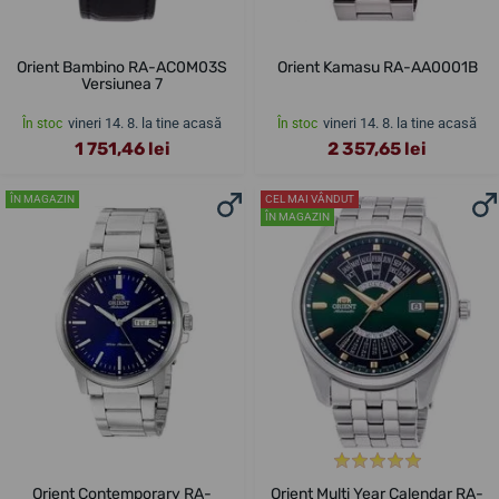
Orient Bambino RA-AC0M03S
Orient Kamasu RA-AA0001B
Versiunea 7
vineri 14. 8. la tine acasă
vineri 14. 8. la tine acasă
În stoc
În stoc
1 751,46 lei
2 357,65 lei
ÎN MAGAZIN
CEL MAI VÂNDUT
ÎN MAGAZIN
Orient Contemporary RA-
Orient Multi Year Calendar RA-