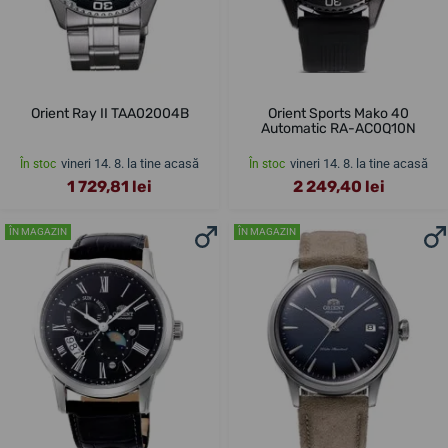
Orient Ray II TAA02004B
Orient Sports Mako 40
Automatic RA-AC0Q10N
vineri 14. 8. la tine acasă
vineri 14. 8. la tine acasă
În stoc
În stoc
1 729,81 lei
2 249,40 lei
ÎN MAGAZIN
ÎN MAGAZIN