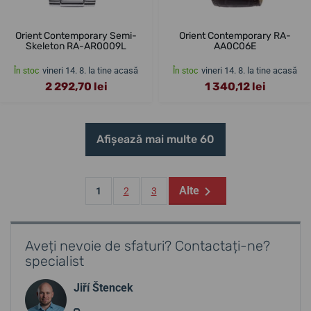
Orient Contemporary Semi-
Orient Contemporary RA-
Skeleton RA-AR0009L
AA0C06E
vineri 14. 8. la tine acasă
vineri 14. 8. la tine acasă
În stoc
În stoc
2 292,70 lei
1 340,12 lei
Afișează mai multe 60
Alte
1
2
3
Aveți nevoie de sfaturi? Contactați-ne?
specialist
Jiří Štencek