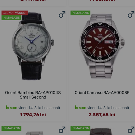
CEL MAI VÂNDUT
ÎN MAGAZIN
ÎN MAGAZIN
Orient Bambino RA-AP0104S
Orient Kamasu RA-AA0003R
Small Second
vineri 14. 8. la tine acasă
vineri 14. 8. la tine acasă
În stoc
În stoc
1 794,76 lei
2 357,65 lei
ÎN MAGAZIN
ÎN MAGAZIN