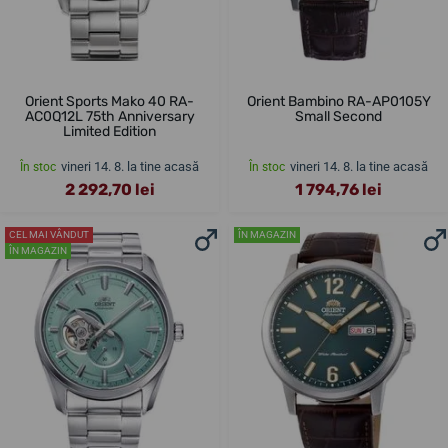
Orient Sports Mako 40 RA-
Orient Bambino RA-AP0105Y
AC0Q12L 75th Anniversary
Small Second
Limited Edition
vineri 14. 8. la tine acasă
vineri 14. 8. la tine acasă
În stoc
În stoc
2 292,70 lei
1 794,76 lei
CEL MAI VÂNDUT
ÎN MAGAZIN
ÎN MAGAZIN