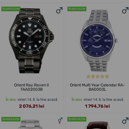
ÎN MAGAZIN
ÎN MAGAZIN
Orient Ray Raven II
Orient Multi Year Calendar RA-
TAA02003B
BA0003L
vineri 14. 8. la tine acasă
vineri 14. 8. la tine acasă
În stoc
În stoc
2 076,21 lei
1 794,76 lei
ÎN MAGAZIN
ÎN MAGAZIN