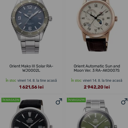
Orient Mako III Solar RA-
Orient Automatic Sun and
WJ0002L
Moon Ver. 3 RA-AK0007S
vineri 14. 8. la tine acasă
vineri 14. 8. la tine acasă
În stoc
În stoc
1 621,56 lei
2 942,20 lei
ÎN MAGAZIN
ÎN MAGAZIN