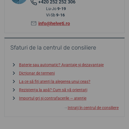
+420 252 252 306
Lu-Jo
9-19
Vi-Sb
9-16
info@helveti.ro
Sfaturi de la centrul de consiliere
Baterie sau automatic? Avantaje și dezavantaje
Dicționar de termeni
La ce să fiți atenți la alegerea unui ceas?
Rezistența la apă? Cum să vă orientați
Importul gri și contrafacerile — atenție
Intrați în centrul de consiliere
↓