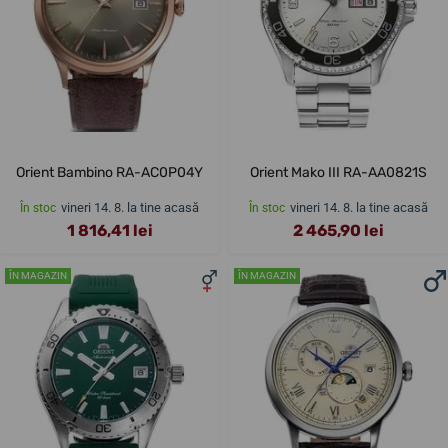
Orient Bambino RA-AC0P04Y
Orient Mako III RA-AA0821S
vineri 14. 8. la tine acasă
vineri 14. 8. la tine acasă
În stoc
În stoc
1 816,41 lei
2 465,90 lei
ÎN MAGAZIN
ÎN MAGAZIN