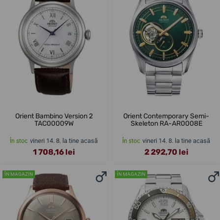
Orient Bambino Version 2
Orient Contemporary Semi-
TAC00009W
Skeleton RA-AR0008E
vineri 14. 8. la tine acasă
vineri 14. 8. la tine acasă
În stoc
În stoc
1 708,16 lei
2 292,70 lei
ÎN MAGAZIN
ÎN MAGAZIN