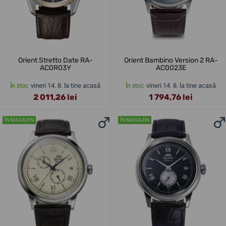
Orient Stretto Date RA-
Orient Bambino Version 2 RA-
AC0R03Y
AC0023E
vineri 14. 8. la tine acasă
vineri 14. 8. la tine acasă
În stoc
În stoc
2 011,26 lei
1 794,76 lei
ÎN MAGAZIN
ÎN MAGAZIN