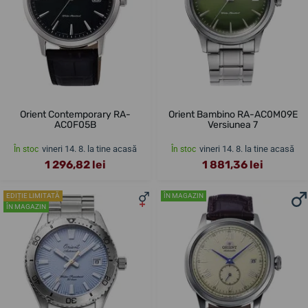
Orient Contemporary RA-
Orient Bambino RA-AC0M09E
AC0F05B
Versiunea 7
vineri 14. 8. la tine acasă
vineri 14. 8. la tine acasă
În stoc
În stoc
1 296,82 lei
1 881,36 lei
EDIȚIE LIMITATĂ
ÎN MAGAZIN
ÎN MAGAZIN