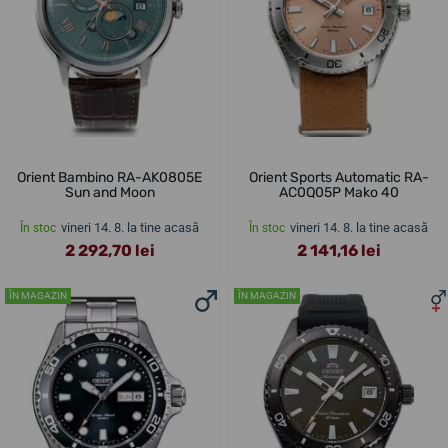
Orient Bambino RA-AK0805E
Orient Sports Automatic RA-
Sun and Moon
AC0Q05P Mako 40
vineri 14. 8. la tine acasă
vineri 14. 8. la tine acasă
În stoc
În stoc
2 292,70 lei
2 141,16 lei
ÎN MAGAZIN
ÎN MAGAZIN