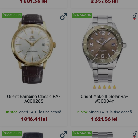
1 881,36 lei
2 357,65 lei
ÎN MAGAZIN
ÎN MAGAZIN
Orient Bambino Classic RA-
Orient Mako III Solar RA-
AC0028S
WJ0004Y
vineri 14. 8. la tine acasă
vineri 14. 8. la tine acasă
În stoc
În stoc
1 816,41 lei
1 621,56 lei
ÎN MAGAZIN
ÎN MAGAZIN