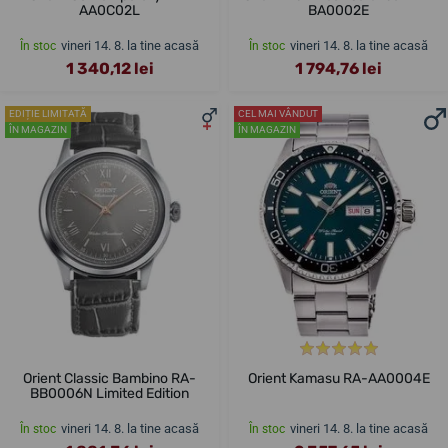
AA0C02L
BA0002E
vineri 14. 8. la tine acasă
vineri 14. 8. la tine acasă
În stoc
În stoc
1 340,12 lei
1 794,76 lei
EDIȚIE LIMITATĂ
CEL MAI VÂNDUT
ÎN MAGAZIN
ÎN MAGAZIN
Orient Classic Bambino RA-
Orient Kamasu RA-AA0004E
BB0006N Limited Edition
vineri 14. 8. la tine acasă
vineri 14. 8. la tine acasă
În stoc
În stoc