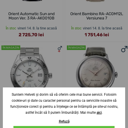
Orient Automatic Sun and
Orient Bambino RA-AC0M12L
Moon Ver. 3 RA-AK0010B
Versiunea 7
vineri 14. 8. la tine acasă
vineri 14. 8. la tine acasă
În stoc
În stoc
2 725,70 lei
1 751,46 lei
ÎN MAGAZIN
ÎN MAGAZIN
Suntem Helveti și dorim să vă oferim cele mai bune servicii. Folosim
cookie-uri și date cu caracter personal pentru ca serviciile noastre să
funcționeze corect și pentru a înțelege ce se întâmplă pe site-ul nostru,
astfel încât să îl putem îmbunătăți. Mai multe
aici
.
Refuză
Orient Sports Automatic RA-
Orient Bambino Version 2 RA-
AC0Q03S Mako 40
AC0025N