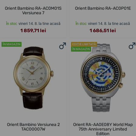
Orient Bambino RA-AC0M01S
Orient Bambino RA-AC0P01E
Versiunea 7
vineri 14. 8. la tine acasă
vineri 14. 8. la tine acasă
În stoc
În stoc
1 859,71 lei
1 686,51 lei
ÎN MAGAZIN
EDIȚIE LIMITATĂ
ÎN MAGAZIN
Orient Bambino Versiunea 2
Orient RA-AA0E08Y World Map
TAC00007W
75th Anniversary Limited
Edition