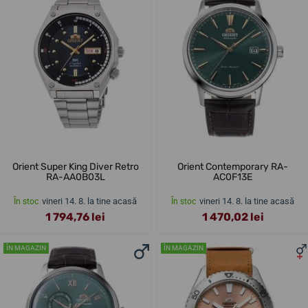
Orient Super King Diver Retro
Orient Contemporary RA-
RA-AA0B03L
AC0F13E
vineri 14. 8. la tine acasă
vineri 14. 8. la tine acasă
În stoc
În stoc
1 794,76 lei
1 470,02 lei
ÎN MAGAZIN
ÎN MAGAZIN