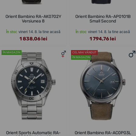
Orient Bambino RA-AK0702Y
Orient Bambino RA-AP0101B
Versiunea 8
Small Second
vineri 14. 8. la tine acasă
vineri 14. 8. la tine acasă
În stoc
În stoc
1 838,06 lei
1 794,76 lei
ÎN MAGAZIN
CEL MAI VÂNDUT
ÎN MAGAZIN
Orient Sports Automatic RA-
Orient Bambino RA-AC0P03L