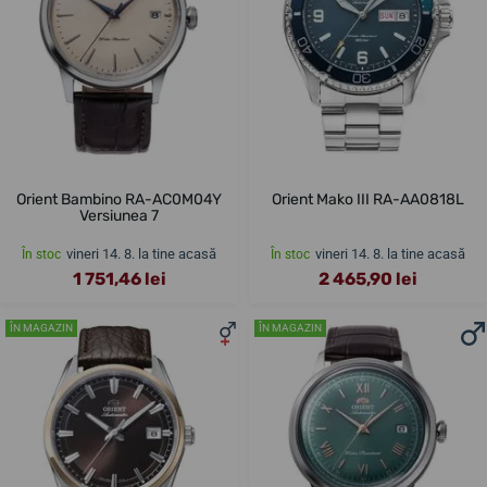
Orient Bambino RA-AC0M04Y
Orient Mako III RA-AA0818L
Versiunea 7
vineri 14. 8. la tine acasă
vineri 14. 8. la tine acasă
În stoc
În stoc
1 751,46 lei
2 465,90 lei
ÎN MAGAZIN
ÎN MAGAZIN