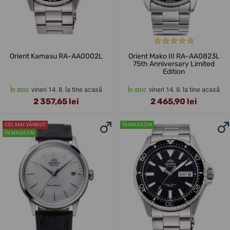
Orient Kamasu RA-AA0002L
Orient Mako III RA-AA0823L
75th Anniversary Limited
Edition
vineri 14. 8. la tine acasă
vineri 14. 8. la tine acasă
În stoc
În stoc
2 357,65 lei
2 465,90 lei
CEL MAI VÂNDUT
ÎN MAGAZIN
ÎN MAGAZIN