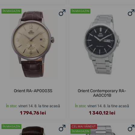
ÎN MAGAZIN
ÎN MAGAZIN
Orient RA-AP0003S
Orient Contemporary RA-
AA0C01B
vineri 14. 8. la tine acasă
vineri 14. 8. la tine acasă
În stoc
În stoc
1 794,76 lei
1 340,12 lei
ÎN MAGAZIN
CEL MAI VÂNDUT
ÎN MAGAZIN