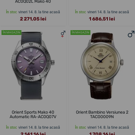
AC0Q02L Mako 40
vineri 14. 8. la tine acasă
vineri 14. 8. la tine acasă
În stoc
În stoc
2 271,05 lei
1 686,51 lei
ÎN MAGAZIN
ÎN MAGAZIN
Orient Sports Mako 40
Orient Bambino Versiunea 2
Automatic RA-AC0Q07V
TAC00009N
vineri 14. 8. la tine acasă
vineri 14. 8. la tine acasă
În stoc
În stoc
2 141,16 lei
1 708,16 lei