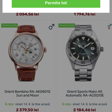
Permite tot
vineri 14. 8. la tine acasă
vineri 14. 8. la tine acasă
În stoc
În stoc
2 054,56 lei
1 794,76 lei
ÎN MAGAZIN
ÎN MAGAZIN
Orient Bambino RA-AK0801S
Orient Sports Mako 40
Sun and Moon
Automatic RA-AC0Q13E
vineri 14. 8. la tine acasă
vineri 14. 8. la tine acasă
În stoc
În stoc
2 379,30 lei
2 184,46 lei