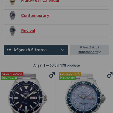
Multi-Year Calendar
Contemporary
Revival
Filtrează după:
Afișează filtrarea
Recomandat
Afișat 1 — 60 din
178
produse
CEL MAI VÂNDUT
EDIȚIE LIMITATĂ
ÎN MAGAZIN
ÎN MAGAZIN