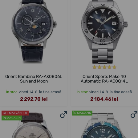
Orient Bambino RA-AK0806L
Orient Sports Mako 40
Sun and Moon
Automatic RA-AC0Q14L
vineri 14. 8. la tine acasă
vineri 14. 8. la tine acasă
În stoc
În stoc
2 292,70 lei
2 184,46 lei
CEL MAI VÂNDUT
ÎN MAGAZIN
ÎN MAGAZIN