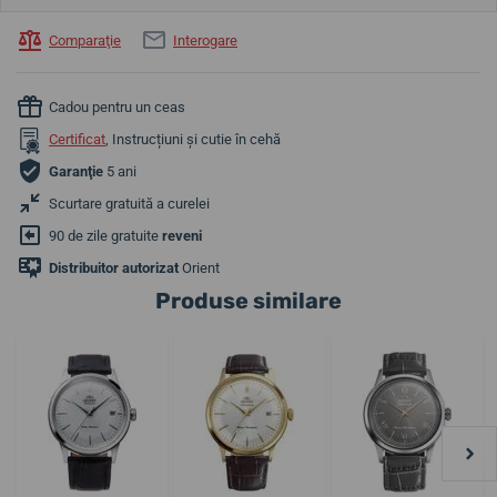
Comparaţie
Interogare
Cadou pentru un ceas
Certificat
, Instrucțiuni și cutie în cehă
Garanţie
5 ani
Scurtare gratuită a curelei
90 de zile gratuite
reveni
Distribuitor autorizat
Orient
Produse similare