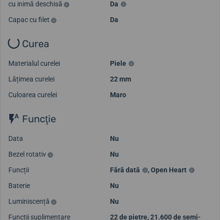
cu inimă deschisă
Da
Capac cu filet
Da
Curea
Materialul curelei
Piele
Lățimea curelei
22 mm
Culoarea curelei
Maro
Funcţie
Data
Nu
Bezel rotativ
Nu
Funcții
Fără dată
,
Open Heart
Baterie
Nu
Luminiscență
Nu
Funcții suplimentare
22 de pietre, 21.600 de semi-