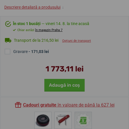
Descriere detaliată a produsului
↓
În stoc 1 bucăți
— vineri 14. 8. la tine acasă
Chiar astăzi
în magazin Praha 7
Transport de la 216,50 lei
Opțiuni de transport
Gravare
- 171,03 lei
1 773,11 lei
Adaugă in coş
Cadouri gratuite
în valoare de până la 627 lei