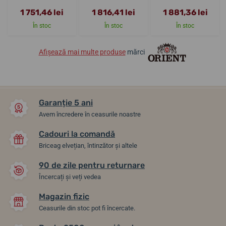
1 751,46 lei
1 816,41 lei
1 881,36 lei
În stoc
În stoc
În stoc
Afișează mai multe produse
mărci
Garanție 5 ani
Avem încredere în ceasurile noastre
Cadouri la comandă
Briceag elvețian, întinzător și altele
90 de zile pentru returnare
Încercați și veți vedea
Magazin fizic
Ceasurile din stoc pot fi încercate.