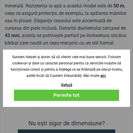
minerală. Rezistența la apă a acestui model este de
50 m
,
ceea ce asigură protecție, de exemplu, la spălarea mâinilor
sau în ploaie. Eleganța ceasului este accentuată de
cureaua din piele inclusă. Datorită diametrului carcasei de
43 mm
, acesta se potrivește perfect pe încheietura oricărui
bărbat care caută un ceas mecanic cu un stil formal.
Ceasul a fost anterior disponibil sub denumirea
Suntem Helveti și dorim să vă oferim cele mai bune servicii. Folosim
FAG00001S
.
cookie-uri și date cu caracter personal pentru ca serviciile noastre să
funcționeze corect și pentru a înțelege ce se întâmplă pe site-ul nostru,
astfel încât să îl putem îmbunătăți. Mai multe
aici
.
Refuză
Lățimea curelei
22 mm
Permite tot
Diametrul carcasei
43 mm
Înălțimea carcasei
Nu ești sigur de dimensiune?