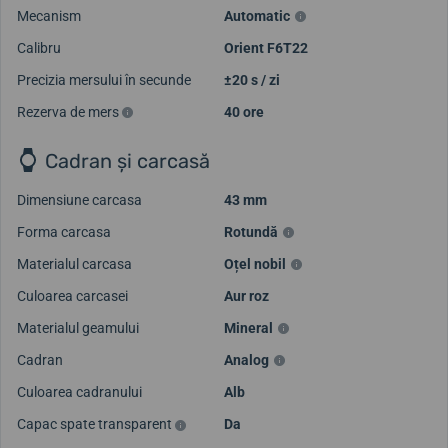
Mecanism
Automatic
Calibru
Orient F6T22
Precizia mersului în secunde
±20 s / zi
Rezerva de mers
40 ore
Cadran și carcasă
Dimensiune carcasa
43 mm
Forma carcasa
Rotundă
Materialul carcasa
Oțel nobil
Culoarea carcasei
Aur roz
Materialul geamului
Mineral
Cadran
Analog
Culoarea cadranului
Alb
Capac spate transparent
Da