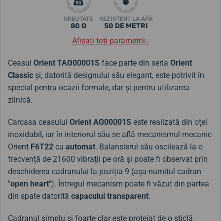
GREUTATE
REZISTENT LA APĂ
80 G
50 DE METRI
Afișați toți parametrii
↓
Ceasul
Orient TAG00001S
face parte din seria
Orient
Classic
și, datorită designului său elegant, este potrivit în
special pentru ocazii formale, dar și pentru utilizarea
zilnică.
Carcasa ceasului
Orient AG00001S
este realizată din oțel
inoxidabil, iar în interiorul său se află mecanismul mecanic
Orient
F6T22
cu
automat
. Balansierul său oscilează la o
frecvență de 21600 vibrații pe oră și poate fi observat prin
deschiderea cadranului la poziția 9 (așa-numitul cadran
"
open heart
"). Întregul mecanism poate fi văzut din partea
din spate datorită
capacului transparent
.
Cadranul simplu și foarte clar este protejat de o sticlă