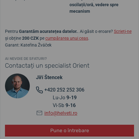
oscilații/oră, vedere spre
mecanism
Pentru
Garantăm acuratețea datelor.
. Ai găsit o eroare?
Scrieți-ne
și obține
200 CZK
pe
cumpărarea unui ceas
.
Garant: Kateřina Žváček
AI NEVOIE DE SFATURI?
Contactați un specialist Orient
Jiří Štencek
+420 252 252 306
Lu-Jo
9-19
Vi-Sb
9-16
info@helveti.ro
Pune o întrebare