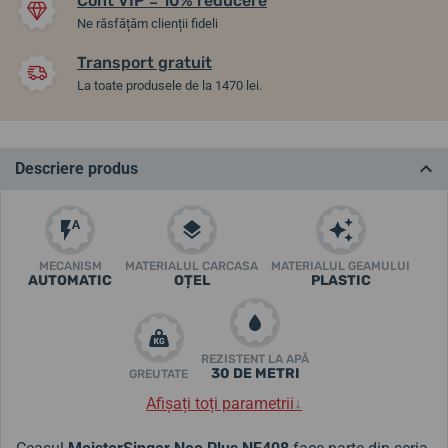
Cont VIP = 10% reducere
Ne răsfățăm clienții fideli
Transport gratuit
La toate produsele de la 1470 lei.
Descriere produs
MECANISM
MATERIALUL CARCASA
MATERIALUL GEAMULUI
AUTOMATIC
OȚEL
PLASTIC
REZISTENT LA APĂ
30 DE METRI
GREUTATE
Afișați toți parametrii
↓