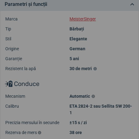
Parametri și funcții
Marca
MeisterSinger
Tip
Bărbați
Stil
Elegante
Origine
German
Garanție
5 ani
Rezistent la apă
30 de metri
Conduce
Mecanism
Automatic
Calibru
ETA 2824-2 sau Sellita SW 200-
1
Precizia mersului în secunde
±15 s / zi
Rezerva de mers
38 ore