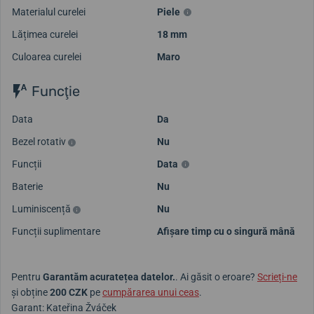
Materialul curelei
Piele
Lățimea curelei
18 mm
Culoarea curelei
Maro
Funcţie
Data
Da
Bezel rotativ
Nu
Funcții
Data
Baterie
Nu
Luminiscență
Nu
Funcții suplimentare
Afișare timp cu o singură mână
Pentru
Garantăm acuratețea datelor.
. Ai găsit o eroare?
Scrieți-ne
și obține
200 CZK
pe
cumpărarea unui ceas
.
Garant: Kateřina Žváček