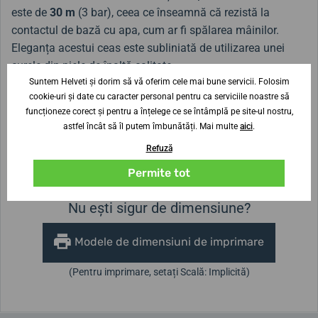
este de
30 m
(3 bar), ceea ce înseamnă că rezistă la
contactul de bază cu apa, cum ar fi spălarea mâinilor.
Eleganța acestui ceas este subliniată de utilizarea unei
curele din piele de înaltă calitate.
Suntem Helveti și dorim să vă oferim cele mai bune servicii. Folosim
cookie-uri și date cu caracter personal pentru ca serviciile noastre să
funcționeze corect și pentru a înțelege ce se întâmplă pe site-ul nostru,
Lățimea curelei
18 mm
astfel încât să îl putem îmbunătăți. Mai multe
aici
.
Refuză
Înălțimea carcasei
Diametrul carcasei
9,7 mm
40 mm
Permite tot
Nu ești sigur de dimensiune?
Modele de dimensiuni de imprimare
(Pentru imprimare, setați Scală: Implicită)