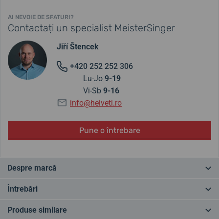
AI NEVOIE DE SFATURI?
Contactați un specialist MeisterSinger
Jiří Štencek
+420 252 252 306
Lu-Jo
9-19
Vi-Sb
9-16
info@helveti.ro
Pune o întrebare
Despre marcă
Uită de ritmul rapid de astăzi, de ticăitul agitat sau de mișcarea lină
Întrebări
a secundarului, descoperă că nici măcar acul minutelor nu este
necesar. Dedică-ți toată atenția ritualului tău preferat și lasă timpul
Produse similare
să curgă liber. Ceasul MeisterSinger, cunoscut pentru acele sale