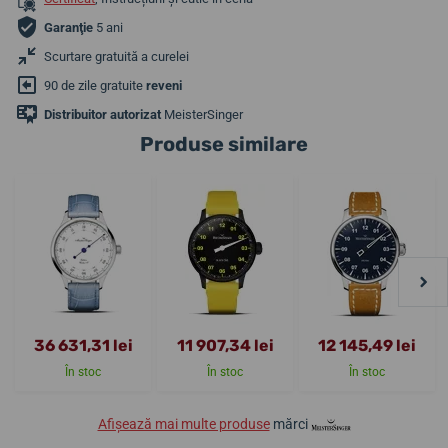
Garanţie
5 ani
Scurtare gratuită a curelei
90 de zile gratuite
reveni
Distribuitor autorizat
MeisterSinger
Produse similare
36 631,31 lei
11 907,34 lei
12 145,49 lei
În stoc
În stoc
În stoc
Afișează mai multe produse
mărci