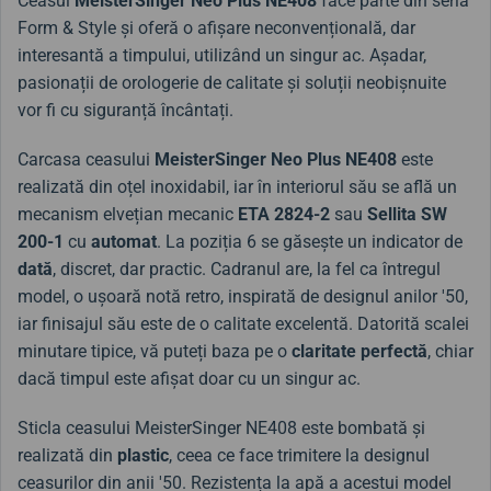
Ceasul
MeisterSinger Neo Plus NE408
face parte din seria
Form & Style și oferă o afișare neconvențională, dar
interesantă a timpului, utilizând un singur ac. Așadar,
pasionații de orologerie de calitate și soluții neobișnuite
vor fi cu siguranță încântați.
Carcasa ceasului
MeisterSinger Neo Plus NE408
este
realizată din oțel inoxidabil, iar în interiorul său se află un
mecanism elvețian mecanic
ETA 2824-2
sau
Sellita SW
200-1
cu
automat
. La poziția 6 se găsește un indicator de
dată
, discret, dar practic. Cadranul are, la fel ca întregul
model, o ușoară notă retro, inspirată de designul anilor '50,
iar finisajul său este de o calitate excelentă. Datorită scalei
minutare tipice, vă puteți baza pe o
claritate perfectă
, chiar
dacă timpul este afișat doar cu un singur ac.
Sticla ceasului MeisterSinger NE408 este bombată și
realizată din
plastic
, ceea ce face trimitere la designul
ceasurilor din anii '50. Rezistența la apă a acestui model