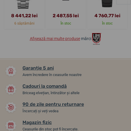
8 441,22 lei
2 487,55 lei
4 760,77 lei
6 săptămâni
În stoc
În stoc
Afișează mai multe produse
mărci
Garanție 5 ani
Avem încredere în ceasurile noastre
Cadouri la comandă
Briceag elvețian, întinzător și altele
90 de zile pentru returnare
Încercați și veți vedea
Magazin fizic
Ceasurile din stoc pot fi încercate.