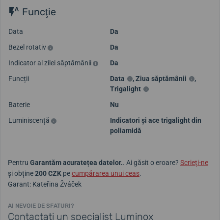
Funcţie
Data
Da
Bezel rotativ
Da
Indicator al zilei săptămânii
Da
Funcții
Data
,
Ziua săptămânii
,
Trigalight
Baterie
Nu
Luminiscență
Indicatori și ace trigalight din
poliamidă
Pentru
Garantăm acuratețea datelor.
. Ai găsit o eroare?
Scrieți-ne
și obține
200 CZK
pe
cumpărarea unui ceas
.
Garant: Kateřina Žváček
AI NEVOIE DE SFATURI?
Contactați un specialist Luminox