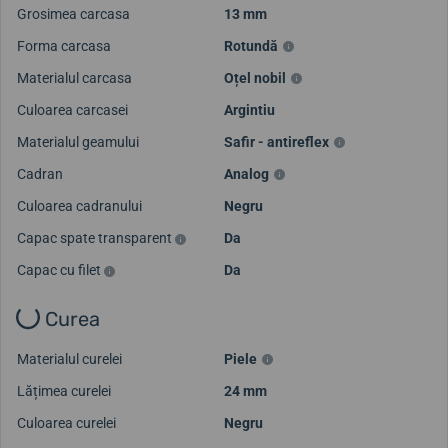
Grosimea carcasa
13 mm
Forma carcasa
Rotundă
Materialul carcasa
Oțel nobil
Culoarea carcasei
Argintiu
Materialul geamului
Safir - antireflex
Cadran
Analog
Culoarea cadranului
Negru
Capac spate transparent
Da
Capac cu filet
Da
Curea
Materialul curelei
Piele
Lățimea curelei
24 mm
Culoarea curelei
Negru