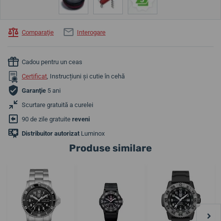
Comparaţie
Interogare
Cadou pentru un ceas
Certificat
, Instrucțiuni și cutie în cehă
Garanţie
5 ani
Scurtare gratuită a curelei
90 de zile gratuite
reveni
Distribuitor autorizat
Luminox
Produse similare