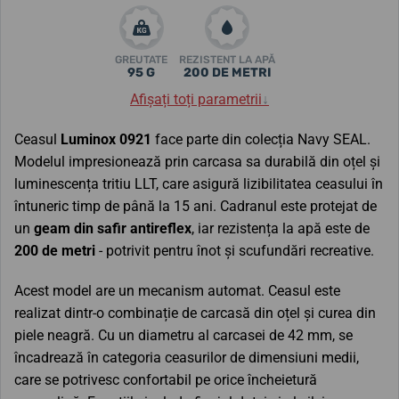
GREUTATE
REZISTENT LA APĂ
95 G
200 DE METRI
Afișați toți parametrii
↓
Ceasul
Luminox 0921
face parte din colecția Navy SEAL.
Modelul impresionează prin carcasa sa durabilă din oțel și
luminescența tritiu LLT, care asigură lizibilitatea ceasului în
întuneric timp de până la 15 ani. Cadranul este protejat de
un
geam din safir antireflex
, iar rezistența la apă este de
200 de metri
- potrivit pentru înot și scufundări recreative.
Acest model are un mecanism automat. Ceasul este
realizat dintr-o combinație de carcasă din oțel și curea din
piele neagră. Cu un diametru al carcasei de 42 mm, se
încadrează în categoria ceasurilor de dimensiuni medii,
care se potrivesc confortabil pe orice încheietură