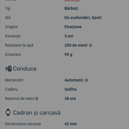
Tip
Bărbați
Stil
De scufundări
,
Sport
Origine
Elvețiene
Garanție
5 ani
Rezistent la apă
200 de metri
Greutate
95 g
Conduce
Mecanism
Automatic
Calibru
Sellita
Rezerva de mers
38 ore
Cadran și carcasă
Dimensiune carcasa
42 mm