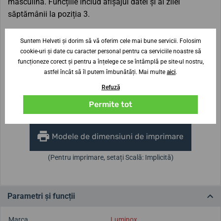
masculină. Funcțiile includ afișajul datei și al zilei
săptămânii la poziția 3.
Suntem Helveti și dorim să vă oferim cele mai bune servicii. Folosim
Lățimea curelei
cookie-uri și date cu caracter personal pentru ca serviciile noastre să
24 mm
funcționeze corect și pentru a înțelege ce se întâmplă pe site-ul nostru,
astfel încât să îl putem îmbunătăți. Mai multe
aici
.
Înălțimea carcasei
Diametrul carcasei
13 mm
42 mm
Refuză
Permite tot
Nu ești sigur de dimensiune?
Modele de dimensiuni de imprimare
(Pentru imprimare, setați Scală: Implicită)
Parametri și funcții
Marca
Luminox