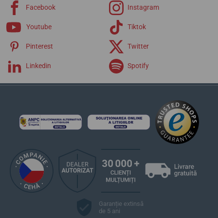
Curele Luminox
Facebook
Instagram
Youtube
Tiktok
Pinterest
Twitter
Linkedin
Spotify
Garanție extinsă
de 5 ani