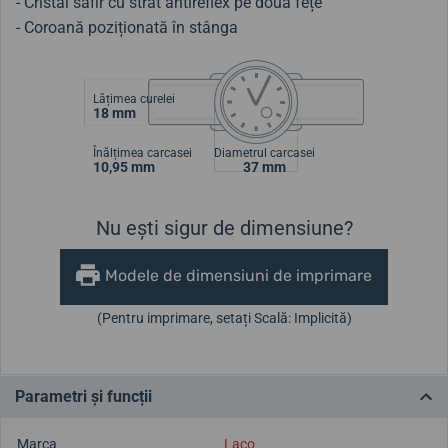
- Cristal safir cu strat antireflex pe două fețe
- Coroană poziționată în stânga
Lățimea curelei
18 mm
Înălțimea carcasei
Diametrul carcasei
10,95 mm
37 mm
Nu ești sigur de dimensiune?
Modele de dimensiuni de imprimare
(Pentru imprimare, setați Scală: Implicită)
Parametri și funcții
Marca
Laco