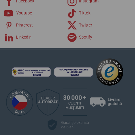
Facebook
Instagram
Pilot Special Models
Marine
Youtube
Tiktok
Squad
Pinterest
Twitter
Chronographs
Edition
Linkedin
Spotify
Classics
Curele Laco
Garanție extinsă
de 5 ani