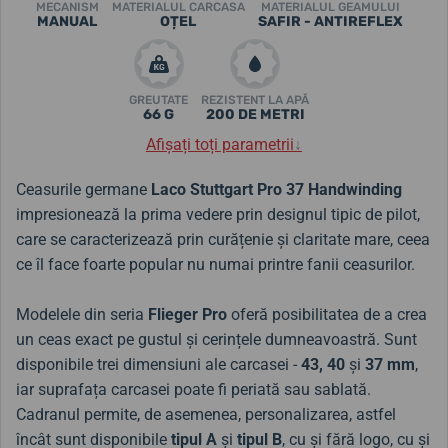
MECANISM
MATERIALUL CARCASA
MATERIALUL GEAMULUI
MANUAL
OȚEL
SAFIR - ANTIREFLEX
GREUTATE
REZISTENT LA APĂ
66 G
200 DE METRI
Afișați toți parametrii
↓
Ceasurile germane
Laco Stuttgart Pro 37 Handwinding
impresionează la prima vedere prin designul tipic de pilot,
care se caracterizează prin curățenie și claritate mare, ceea
ce îl face foarte popular nu numai printre fanii ceasurilor.
Modelele din seria
Flieger Pro
oferă posibilitatea de a crea
un ceas exact pe gustul și cerințele dumneavoastră. Sunt
disponibile trei dimensiuni ale carcasei -
43, 40
și
37 mm
,
iar suprafața carcasei poate fi periată sau sablată.
Cadranul permite, de asemenea, personalizarea, astfel
încât sunt disponibile
tipul A
și
tipul B
, cu și fără logo, cu și