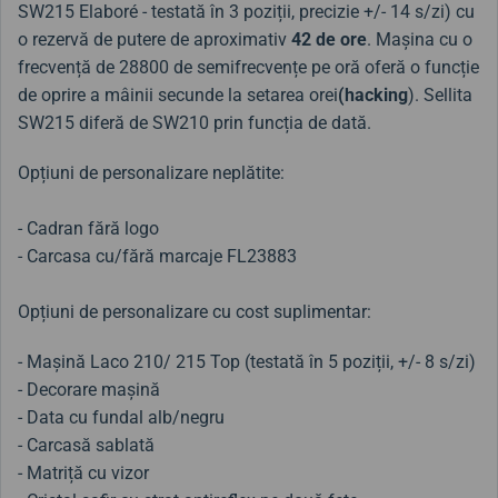
SW215 Elaboré - testată în 3 poziții, precizie +/- 14 s/zi) cu
o rezervă de putere de aproximativ
42 de ore
. Mașina cu o
frecvență de 28800 de semifrecvențe pe oră oferă o funcție
de oprire a mâinii secunde la setarea orei
(hacking
). Sellita
SW215 diferă de SW210 prin funcția de dată.
Opțiuni de personalizare neplătite:
- Cadran fără logo
- Carcasa cu/fără marcaje FL23883
Opțiuni de personalizare cu cost suplimentar:
- Mașină Laco 210/ 215 Top (testată în 5 poziții, +/- 8 s/zi)
- Decorare mașină
- Data cu fundal alb/negru
- Carcasă sablată
- Matriță cu vizor