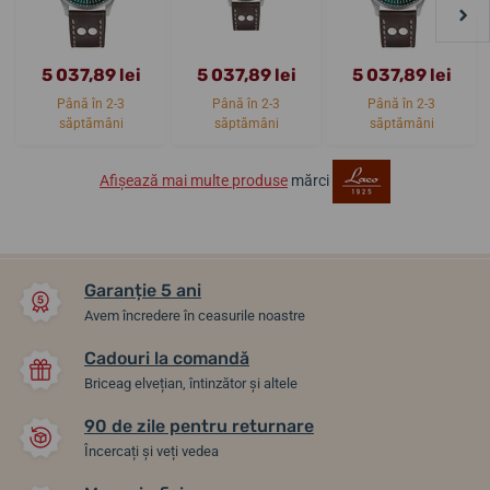
5 037,89 lei
5 037,89 lei
5 037,89 lei
Până în 2-3
Până în 2-3
Până în 2-3
săptămâni
săptămâni
săptămâni
Afișează mai multe produse
mărci
Garanție 5 ani
Avem încredere în ceasurile noastre
Cadouri la comandă
Briceag elvețian, întinzător și altele
90 de zile pentru returnare
Încercați și veți vedea