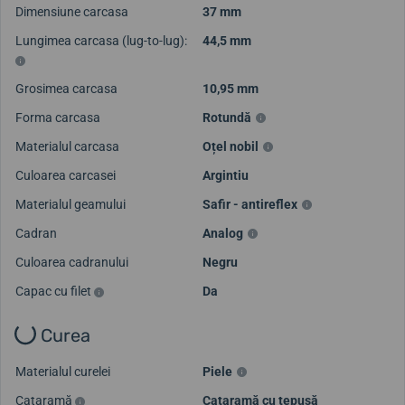
Dimensiune carcasa
37 mm
Lungimea carcasa (lug-to-lug):
44,5 mm
Grosimea carcasa
10,95 mm
Forma carcasa
Rotundă
Materialul carcasa
Oțel nobil
Culoarea carcasei
Argintiu
Materialul geamului
Safir - antireflex
Cadran
Analog
Culoarea cadranului
Negru
Capac cu filet
Da
Curea
Materialul curelei
Piele
Cataramă
Cataramă cu țepușă