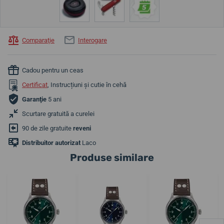
Comparaţie
Interogare
Cadou pentru un ceas
Certificat
, Instrucțiuni și cutie în cehă
Garanţie
5 ani
Scurtare gratuită a curelei
90 de zile gratuite
reveni
Distribuitor autorizat
Laco
Produse similare