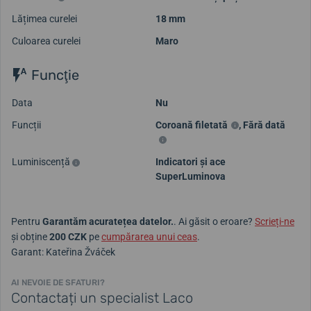
Lățimea curelei
18 mm
Culoarea curelei
Maro
Funcţie
Data
Nu
Funcții
Coroană filetată
,
Fără dată
Luminiscență
Indicatori și ace
SuperLuminova
Pentru
Garantăm acuratețea datelor.
. Ai găsit o eroare?
Scrieți-ne
și obține
200 CZK
pe
cumpărarea unui ceas
.
Garant: Kateřina Žváček
AI NEVOIE DE SFATURI?
Contactați un specialist Laco