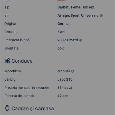
Tip
Bărbați
,
Femei
,
Unisex
Stil
Aviație
,
Sport
,
Universale
Origine
German
Garanție
5 ani
Rezistent la apă
200 de metri
Greutate
66 g
Conduce
Mecanism
Manual
Calibru
Laco 210
Precizia mersului în secunde
±14 s / zi
Rezerva de mers
42 ore
Cadran și carcasă