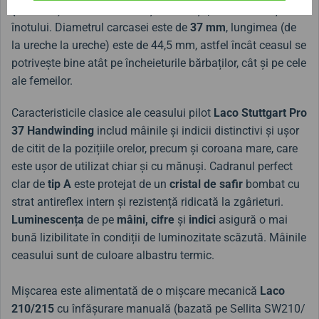
(
20 ATM), are o coroană înșurubată și poate face față
înotului. Diametrul carcasei este de
37 mm
, lungimea (de
la ureche la ureche) este de 44,5 mm, astfel încât ceasul se
potrivește bine atât pe încheieturile bărbaților, cât și pe cele
ale femeilor.
Caracteristicile clasice ale ceasului pilot
Laco Stuttgart Pro
37 Handwinding
includ mâinile și indicii distinctivi și ușor
de citit de la pozițiile orelor, precum și coroana mare, care
este ușor de utilizat chiar și cu mănuși. Cadranul perfect
clar de
tip A
este protejat de un
cristal de safir
bombat cu
strat antireflex intern și rezistență ridicată la zgârieturi.
Luminescența
de pe
mâini, cifre
și
indici
asigură o mai
bună lizibilitate în condiții de luminozitate scăzută. Mâinile
ceasului sunt de culoare albastru termic.
Mișcarea este alimentată de o mișcare mecanică
Laco
210/215
cu înfășurare manuală (bazată pe Sellita SW210/