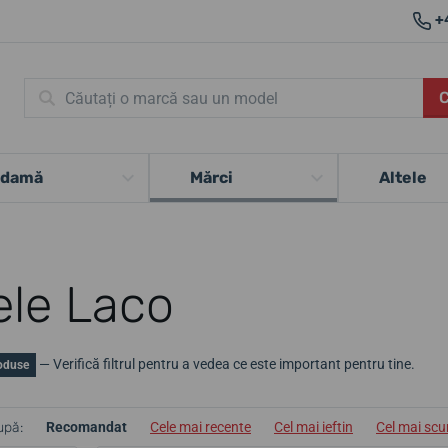
+
 damă
Mărci
Altele
ele Laco
— Verifică filtrul pentru a vedea ce este important pentru tine.
oduse
upă:
Recomandat
Cele mai recente
Cel mai ieftin
Cel mai sc