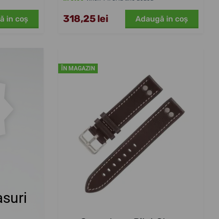
318,25 lei
ă in coş
Adaugă in coş
ÎN MAGAZIN
suri