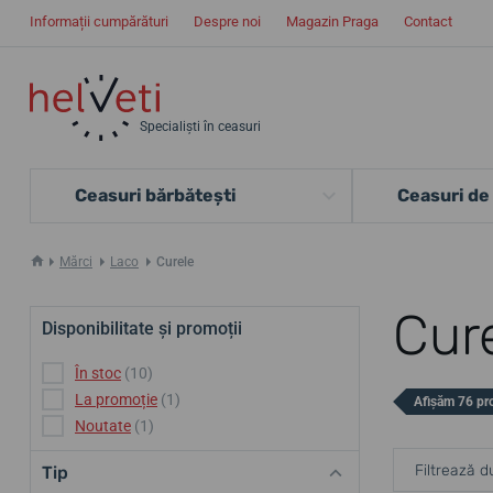
Informații cumpărături
Despre noi
Magazin Praga
Contact
Specialiști în ceasuri
Ceasuri bărbătești
Ceasuri de
Mărci
Laco
Curele
Cur
Disponibilitate și promoții
În stoc
(10)
La promoție
(1)
Afișăm 76 pr
Noutate
(1)
Filtrează d
Tip