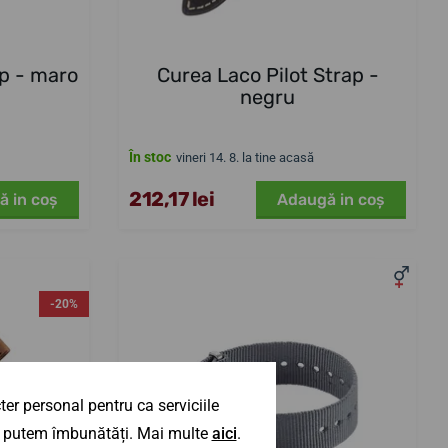
ap - maro
Curea Laco Pilot Strap -
negru
În stoc
vineri 14. 8. la tine acasă
212,17 lei
ă in coş
Adaugă in coş
-20%
er personal pentru ca serviciile
 îl putem îmbunătăți. Mai multe
aici
.