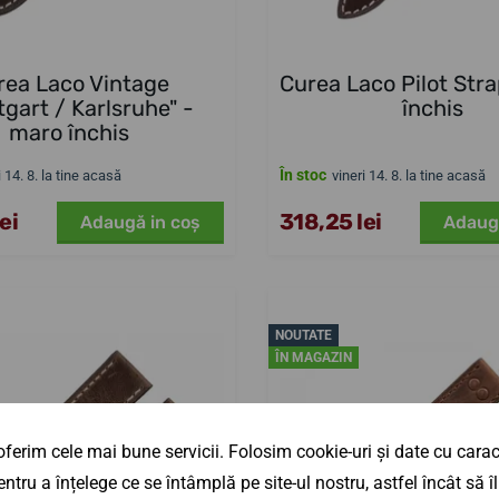
rea Laco Vintage
Curea Laco Pilot Str
tgart / Karlsruhe" -
închis
maro închis
În stoc
i 14. 8. la tine acasă
vineri 14. 8. la tine acasă
ei
318,25 lei
Adaugă in coş
Adaug
NOUTATE
ÎN MAGAZIN
ferim cele mai bune servicii. Folosim cookie-uri și date cu caract
ntru a înțelege ce se întâmplă pe site-ul nostru, astfel încât să