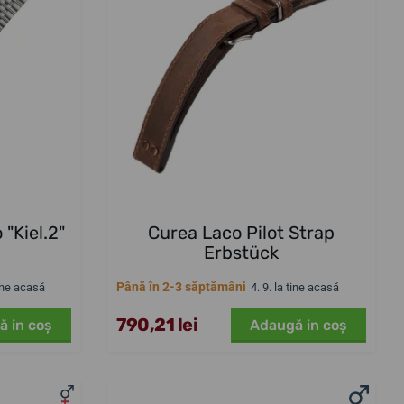
 "Kiel.2"
Curea Laco Pilot Strap
Erbstück
Până în 2-3 săptămâni
tine acasă
4. 9. la tine acasă
790,21 lei
ă in coş
Adaugă in coş