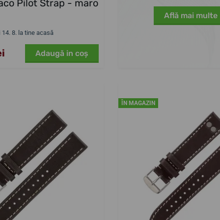
aco Pilot Strap - maro
Află mai multe
i 14. 8. la tine acasă
ei
Adaugă in coş
ÎN MAGAZIN