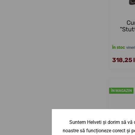
Cu
"Stut
În stoc
viner
318,25 l
ÎN MAGAZIN
Suntem Helveti și dorim să vă o
noastre să funcționeze corect și pe