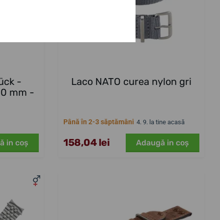
ück -
Laco NATO curea nylon gri
(20 mm -
Până în 2-3 săptămâni
4. 9. la tine acasă
158,04 lei
ă in coş
Adaugă in coş