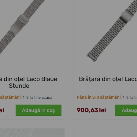
ă din oțel Laco Blaue
Brățară din oțel Laco
Stunde
 săptămâni
Până în 2-3 săptămâni
4. 9. la tine acasă
4. 9. la 
ei
900,63 lei
Adaugă in coş
Adaug