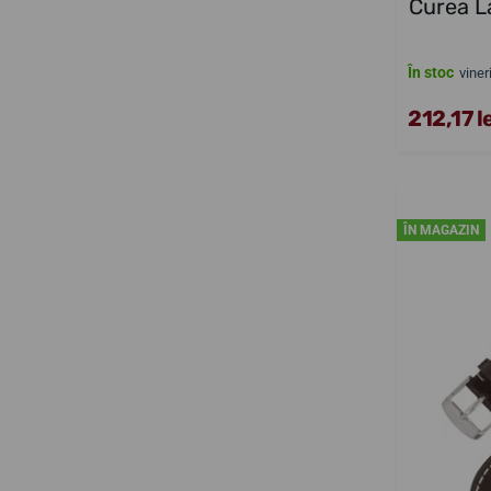
Curea L
În stoc
viner
212,17 l
ÎN MAGAZIN