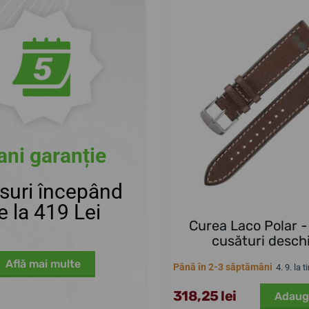
ani garanție
suri începând
e la 419 Lei
Curea Laco Polar -
cusături desch
Află mai multe
Până în 2-3 săptămâni
4. 9. la 
318,25 lei
Adaug