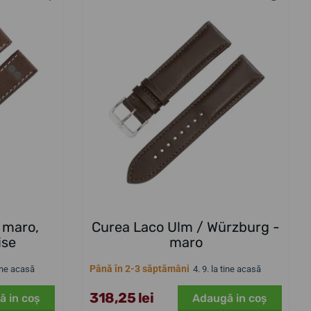
 maro,
Curea Laco Ulm / Würzburg -
ise
maro
Până în 2-3 săptămâni
tine acasă
4. 9. la tine acasă
318,25 lei
ă in coş
Adaugă in coş