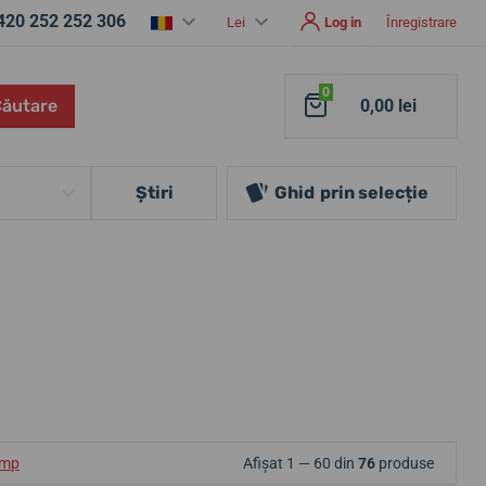
420 252 252 306
Lei
Log in
Înregistrare
0
Căutare
0,00 lei
Ştiri
Ghid
prin selecție
ump
Afișat 1 — 60 din
76
produse