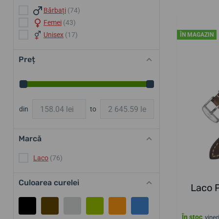
Bărbați
(74)
Femei
(43)
Unisex
(17)
ÎN MAGAZIN
Preț
din
to
Marcă
Laco
(76)
Culoarea curelei
Laco P
În stoc
viner