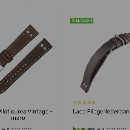
ÎN MAGAZIN
ilot curea Vintage -
Laco Fliegerlederban
maro
În stoc
i 14. 8. la tine acasă
vineri 14. 8. la tine acasă