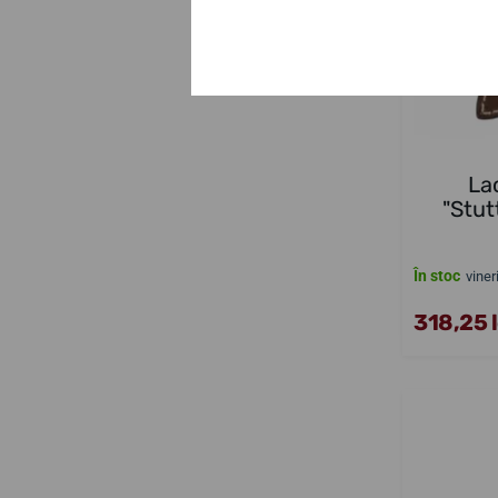
La
"Stut
În stoc
viner
318,25 l