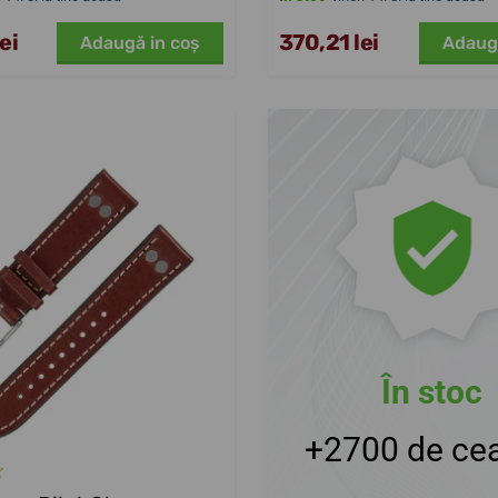
ei
370,21 lei
Adaugă in coş
Adaug
În stoc
+2700 de cea