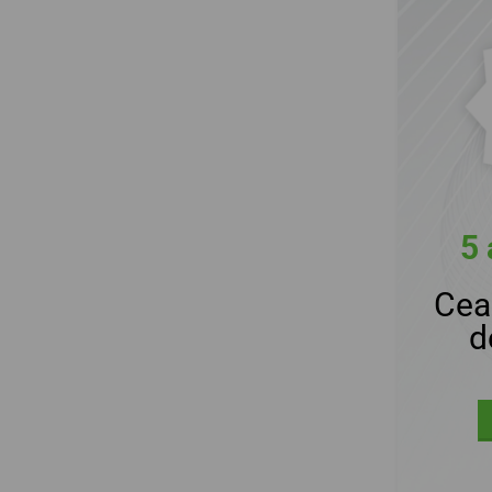
5 
Cea
d