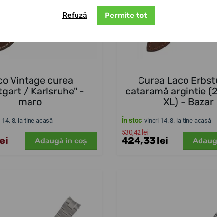
Refuză
Permite tot
co Vintage curea
Curea Laco Erbst
tgart / Karlsruhe" -
cataramă argintie 
maro
XL) - Bazar
În stoc
i 14. 8. la tine acasă
vineri 14. 8. la tine acasă
530,42 lei
ei
424,33 lei
Adaugă in coş
Adaug