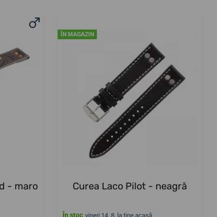
ÎN MAGAZIN
d - maro
Curea Laco Pilot - neagră
În stoc
vineri 14. 8. la tine acasă