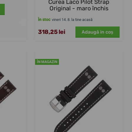
Curea Laco Pilot Strap
Original - maro închis
În stoc
vineri 14. 8. la tine acasă
318,25 lei
Adaugă in coş
ÎN MAGAZIN