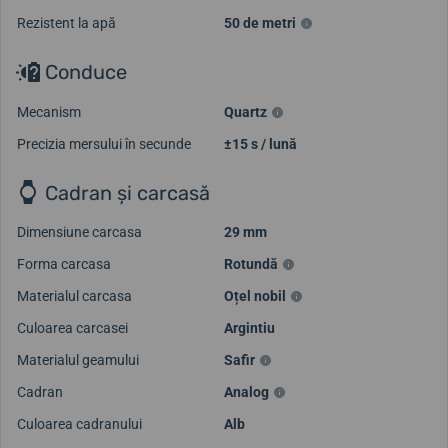
Rezistent la apă
50 de metri
Conduce
Mecanism
Quartz
Precizia mersului în secunde
±15 s / lună
Cadran și carcasă
Dimensiune carcasa
29 mm
Forma carcasa
Rotundă
Materialul carcasa
Oțel nobil
Culoarea carcasei
Argintiu
Materialul geamului
Safir
Cadran
Analog
Culoarea cadranului
Alb