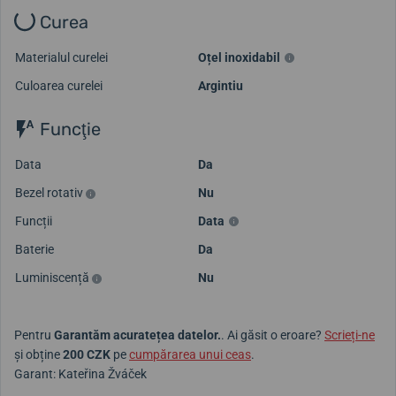
Curea
Materialul curelei
Oțel inoxidabil
Culoarea curelei
Argintiu
Funcţie
Data
Da
Bezel rotativ
Nu
Funcții
Data
Baterie
Da
Luminiscență
Nu
Pentru
Garantăm acuratețea datelor.
. Ai găsit o eroare?
Scrieți-ne
și obține
200 CZK
pe
cumpărarea unui ceas
.
Garant: Kateřina Žváček