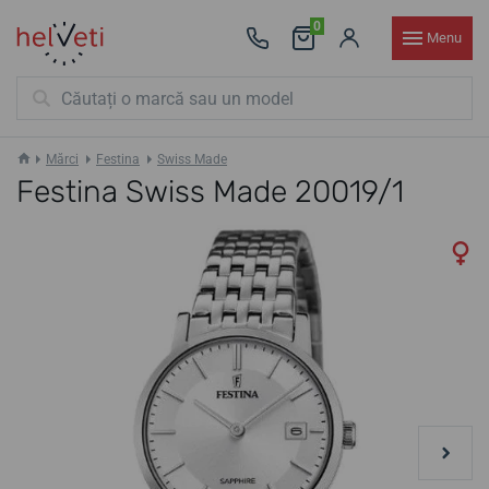
0
Menu
Mărci
Festina
Swiss Made
Festina Swiss Made 20019/1