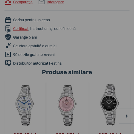
Comparaţie
Interogare
Cadou pentru un ceas
Certificat
, Instrucțiuni și cutie în cehă
Garanţie
5 ani
Scurtare gratuită a curelei
90 de zile gratuite
reveni
Distribuitor autorizat
Festina
Produse similare