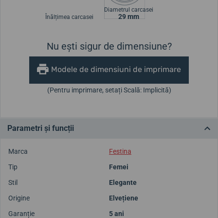
Diametrul carcasei
29 mm
Înălțimea carcasei
Nu ești sigur de dimensiune?
Modele de dimensiuni de imprimare
(Pentru imprimare, setați Scală: Implicită)
Parametri și funcții
Marca
Festina
Tip
Femei
Stil
Elegante
Origine
Elvețiene
Garanție
5 ani