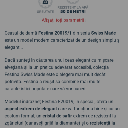
REZISTENT LA APĂ
50 DE METRI
GREUTATE
Afișați toți parametrii
↓
Ceasul de damă
Festina 20019/1
din seria
Swiss Made
este un model modern caracterizat de un design simplu și
elegant...
Dacă sunteți în căutarea unui ceas elegant cu mișcare
elvețiană și la un preț cu adevărat accesibil, colecția
Festina Swiss Made este o alegere mai mult decât
potrivită. Festina a reușit să combine mai multe
caracteristici populare care vă vor cuceri.
Modelul îndrăzneț Festina F20019, în special, oferă un
aspect extrem de elegant
care va funcționa bine și cu un
costum formal, un
cristal de safir
extrem de rezistent la
zgârieturi (dar aveți grijă la diamante) și o
rezistență la