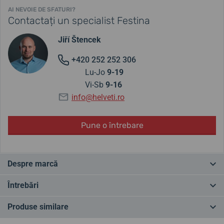
AI NEVOIE DE SFATURI?
Contactați un specialist Festina
Jiří Štencek
+420 252 252 306
Lu-Jo
9-19
Vi-Sb
9-16
info@helveti.ro
Pune o întrebare
Despre marcă
Rădăcinile mărcii Festina datează din Elveția, în 1902, unde a fost
Întrebări
fondată marca. Ulterior, a intrat sub stăpânirea spaniolă prin
intermediul mai multor proprietari. Cu toate acestea, o parte din
Produse similare
producție este încă realizată în Elveția și, prin urmare, este
Ai o întrebare? Lasă-ne un comentariu
etichetată „Swiss Made”.