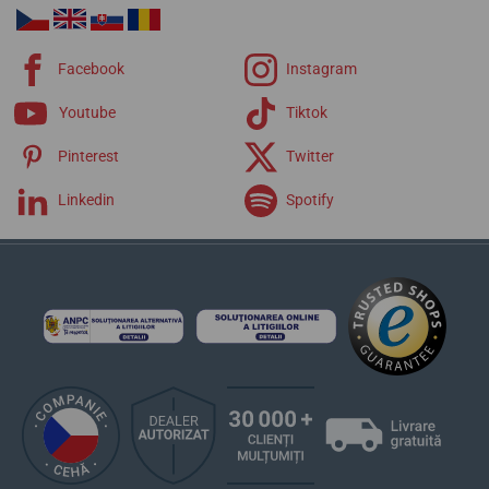
Chronograph
Chrono Bike
Chrono Sport
Facebook
Instagram
Elegance
Extra
Youtube
Tiktok
Pinterest
Twitter
Linkedin
Spotify