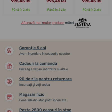
995,45 lei
995,45 lei
995,45 lei
Până în 2 zile
Până în 2 zile
Până în 2 zile
Afișează mai multe produse
mărci
Garanție 5 ani
Avem încredere în ceasurile noastre
Cadouri la comandă
Briceag elvețian, întinzător și altele
90 de zile pentru returnare
Încercați și veți vedea
Magazin fizic
Ceasurile din stoc pot fi încercate.
Peste 2500 ceasuri în stoc