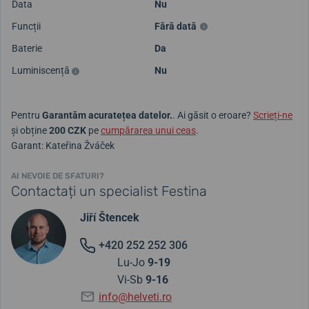
Data
Nu
Funcții
Fără dată
Baterie
Da
Luminiscență
Nu
Pentru
Garantăm acuratețea datelor.
. Ai găsit o eroare?
Scrieți-ne
și obține
200 CZK
pe
cumpărarea unui ceas
.
Garant: Kateřina Žváček
AI NEVOIE DE SFATURI?
Contactați un specialist Festina
Jiří Štencek
+420 252 252 306
Lu-Jo
9-19
Vi-Sb
9-16
info@helveti.ro