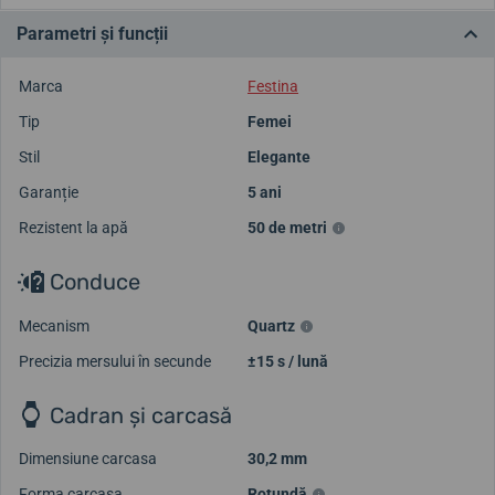
Parametri și funcții
Marca
Festina
Tip
Femei
Stil
Elegante
Garanție
5 ani
Rezistent la apă
50 de metri
Conduce
Mecanism
Quartz
Precizia mersului în secunde
±15 s / lună
Cadran și carcasă
Dimensiune carcasa
30,2 mm
Forma carcasa
Rotundă