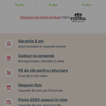
În stoc
În stoc
În stoc
Afișează mai multe produse
mărci
Garanție 5 ani
Avem încredere în ceasurile noastre
Cadouri la comandă
Briceag elvețian, întinzător și altele
90 de zile pentru returnare
Încercați și veți vedea
Magazin fizic
Ceasurile din stoc pot fi încercate.
Peste 2500 ceasuri în stoc
Ceasurile din stoc ajung în 3 zile.