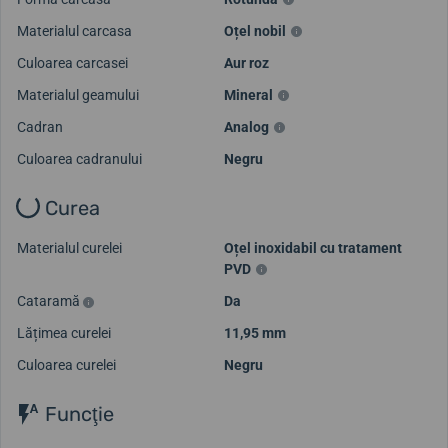
Materialul carcasa
Oțel nobil
Culoarea carcasei
Aur roz
Materialul geamului
Mineral
Cadran
Analog
Culoarea cadranului
Negru
Curea
Materialul curelei
Oțel inoxidabil cu tratament
PVD
Cataramă
Da
Lățimea curelei
11,95 mm
Culoarea curelei
Negru
Funcţie