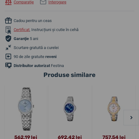
Comparaţie
Interogare
Cadou pentru un ceas
Certificat
, Instrucțiuni și cutie în cehă
Garanţie
5 ani
Scurtare gratuită a curelei
90 de zile gratuite
reveni
Distribuitor autorizat
Festina
Produse similare
562,19 lei
692,42 lei
757,54 lei