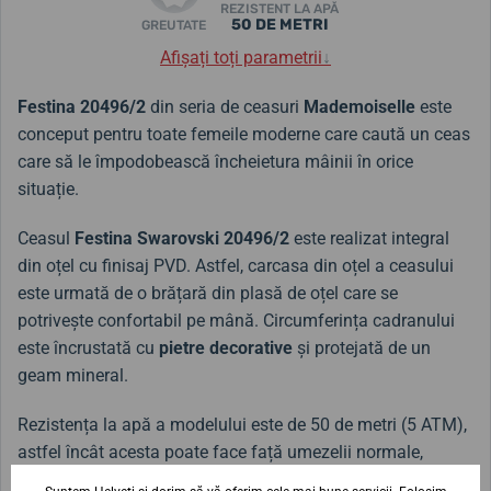
REZISTENT LA APĂ
50 DE METRI
GREUTATE
Afișați toți parametrii
↓
Festina 20496/2
din seria de ceasuri
Mademoiselle
este
conceput pentru toate femeile moderne care caută un ceas
care să le împodobească încheietura mâinii în orice
situație.
Ceasul
Festina Swarovski 20496/2
este realizat integral
din oțel cu finisaj PVD. Astfel, carcasa din oțel a ceasului
este urmată de o brățară din plasă de oțel care se
potrivește confortabil pe mână. Circumferința cadranului
este încrustată cu
pietre decorative
și protejată de un
geam mineral.
Rezistența la apă a modelului este de 50 de metri (5 ATM),
astfel încât acesta poate face față umezelii normale,
spălatului pe mâini și dușurilor. Cu toate acestea, atunci