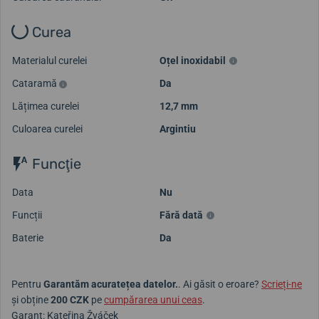
Curea
Materialul curelei
Oțel inoxidabil
Cataramă
Da
Lățimea curelei
12,7 mm
Culoarea curelei
Argintiu
Funcţie
Data
Nu
Funcții
Fără dată
Baterie
Da
Pentru
Garantăm acuratețea datelor.
. Ai găsit o eroare?
Scrieți-ne
și obține
200 CZK
pe
cumpărarea unui ceas
.
Garant: Kateřina Žváček