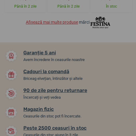
Până în 2 zile
Până în 2 zile
În stoc
Afișează mai multe produse
mărci
Garanție 5 ani
Avem încredere în ceasurile noastre
Cadouri la comandă
Briceag elvețian, întinzător și altele
90 de zile pentru returnare
Încercați și veți vedea
Magazin fizic
Ceasurile din stoc pot fi încercate.
Peste 2500 ceasuri în stoc
Ceasurile din stoc ajung în 3 zile.