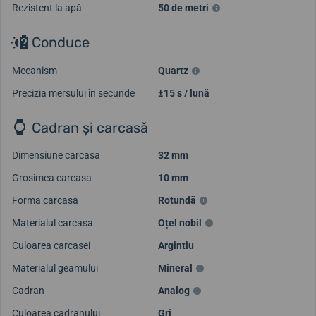
Rezistent la apă
50 de metri
Conduce
Mecanism
Quartz
Precizia mersului în secunde
±15 s / lună
Cadran și carcasă
Dimensiune carcasa
32 mm
Grosimea carcasa
10 mm
Forma carcasa
Rotundă
Materialul carcasa
Oțel nobil
Culoarea carcasei
Argintiu
Materialul geamului
Mineral
Cadran
Analog
Culoarea cadranului
Gri