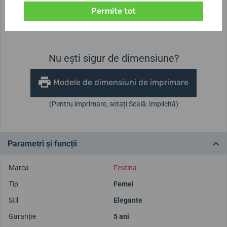
Permite tot
Înălțimea carcasei
Diametrul carcasei
10 mm
32 mm
Nu ești sigur de dimensiune?
Modele de dimensiuni de imprimare
(Pentru imprimare, setați Scală: Implicită)
Parametri și funcții
Marca
Festina
Tip
Femei
Stil
Elegante
Garanție
5 ani