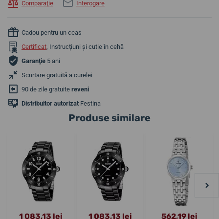
Comparaţie
Interogare
Cadou pentru un ceas
Certificat
, Instrucțiuni și cutie în cehă
Garanţie
5 ani
Scurtare gratuită a curelei
90 de zile gratuite
reveni
Distribuitor autorizat
Festina
Produse similare
1 083,13 lei
1 083,13 lei
562,19 lei