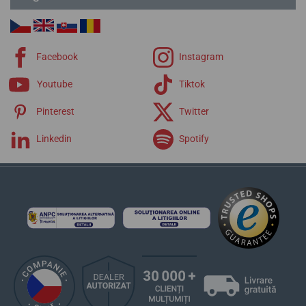
Connected D
Chronograph
Chrono Bike
Chrono Sport
Facebook
Instagram
Elegance
Extra
Youtube
Tiktok
Pinterest
Twitter
Linkedin
Spotify