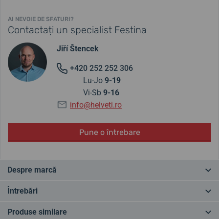
AI NEVOIE DE SFATURI?
Contactați un specialist Festina
Jiří Štencek
+420 252 252 306
Lu-Jo
9-19
Vi-Sb
9-16
info@helveti.ro
Pune o întrebare
Despre marcă
Rădăcinile mărcii Festina datează din Elveția, în 1902, unde a fost
Întrebări
fondată marca. Ulterior, a intrat sub stăpânirea spaniolă prin
intermediul mai multor proprietari. Cu toate acestea, o parte din
Produse similare
producție este încă realizată în Elveția și, prin urmare, este