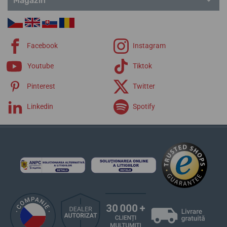
Magazin
Connected D
Chronograph
Chrono Bike
Chrono Sport
Facebook
Instagram
Elegance
Extra
Youtube
Tiktok
Pinterest
Twitter
Linkedin
Spotify