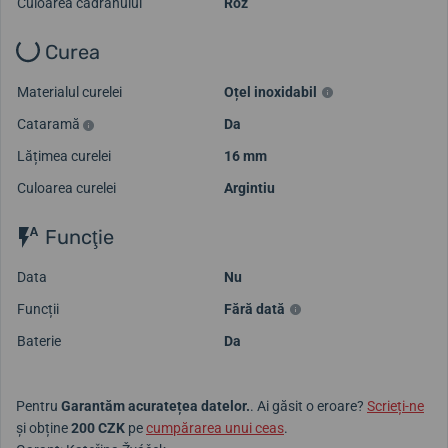
Culoarea cadranului
Roz
Curea
Materialul curelei
Oțel inoxidabil
Cataramă
Da
Lățimea curelei
16 mm
Culoarea curelei
Argintiu
Funcţie
Data
Nu
Funcții
Fără dată
Baterie
Da
Pentru
Garantăm acuratețea datelor.
. Ai găsit o eroare?
Scrieți-ne
și obține
200 CZK
pe
cumpărarea unui ceas
.