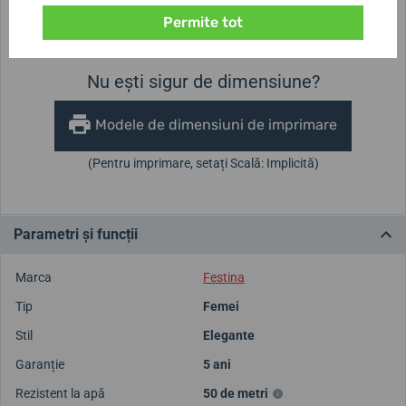
Înălțimea carcasei
Diametrul carcasei
Permite tot
9 mm
32,5 mm
Nu ești sigur de dimensiune?
Modele de dimensiuni de imprimare
(Pentru imprimare, setați Scală: Implicită)
Parametri și funcții
Marca
Festina
Tip
Femei
Stil
Elegante
Garanție
5 ani
Rezistent la apă
50 de metri