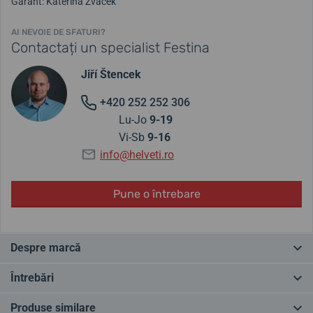
Garant: Kateřina Žváček
AI NEVOIE DE SFATURI?
Contactați un specialist Festina
Jiří Štencek
+420 252 252 306
Lu-Jo
9-19
Vi-Sb
9-16
info@helveti.ro
Pune o întrebare
Despre marcă
Rădăcinile mărcii Festina datează din Elveția, în 1902, unde a fost
Întrebări
fondată marca. Ulterior, a intrat sub stăpânirea spaniolă prin
intermediul mai multor proprietari. Cu toate acestea, o parte din
Produse similare