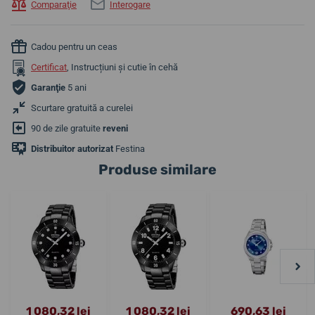
Comparaţie
Interogare
Cadou pentru un ceas
Certificat
, Instrucțiuni și cutie în cehă
Garanţie
5 ani
Scurtare gratuită a curelei
90 de zile gratuite
reveni
Distribuitor autorizat
Festina
Produse similare
1 080,32 lei
1 080,32 lei
690,63 lei