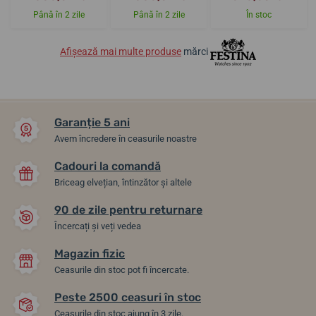
Până în 2 zile
Până în 2 zile
În stoc
Afișează mai multe produse
mărci
Garanție 5 ani
Avem încredere în ceasurile noastre
Cadouri la comandă
Briceag elvețian, întinzător și altele
90 de zile pentru returnare
Încercați și veți vedea
Magazin fizic
Ceasurile din stoc pot fi încercate.
Peste 2500 ceasuri în stoc
Ceasurile din stoc ajung în 3 zile.