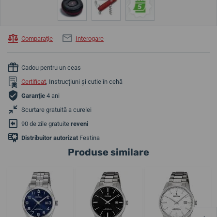
Comparaţie
Interogare
Cadou pentru un ceas
Certificat
, Instrucțiuni și cutie în cehă
Garanţie
4 ani
Scurtare gratuită a curelei
90 de zile gratuite
reveni
Distribuitor autorizat
Festina
Produse similare