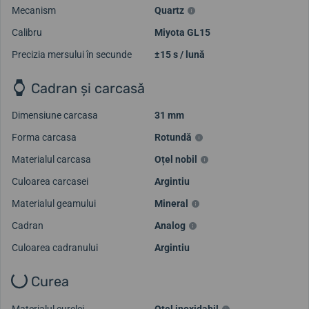
Mecanism
Quartz
Calibru
Miyota GL15
Precizia mersului în secunde
±15 s / lună
Cadran și carcasă
Dimensiune carcasa
31 mm
Forma carcasa
Rotundă
Materialul carcasa
Oțel nobil
Culoarea carcasei
Argintiu
Materialul geamului
Mineral
Cadran
Analog
Culoarea cadranului
Argintiu
Curea