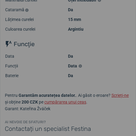
Materialul curelei
Oțel inoxidabil
Cataramă
Da
Lățimea curelei
15 mm
Culoarea curelei
Argintiu
Funcţie
Data
Da
Funcții
Data
Baterie
Da
Pentru
Garantăm acuratețea datelor.
. Ai găsit o eroare?
Scrieți-ne
și obține
200 CZK
pe
cumpărarea unui ceas
.
Garant: Kateřina Žváček
AI NEVOIE DE SFATURI?
Contactați un specialist Festina