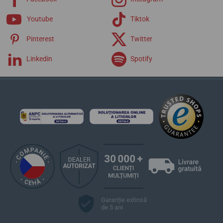
Elegance
Extra
Youtube
Tiktok
Pinterest
Twitter
Linkedin
Spotify
Garanție extinsă
de 5 ani