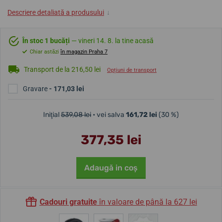
Descriere detaliată a produsului
↓
În stoc 1 bucăți
— vineri 14. 8. la tine acasă
Chiar astăzi
în magazin Praha 7
Transport de la 216,50 lei
Opțiuni de transport
Gravare
- 171,03 lei
Iniţial
539,08 lei
• vei salva
161,72 lei
(30 %)
377,35 lei
Adaugă in coş
Cadouri gratuite
în valoare de până la 627 lei