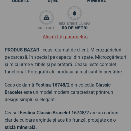
QUARTZ
OȚEL
MINERAL
REZISTENT LA APĂ
50 DE METRI
GREUTATE
Afișați toți parametrii
↓
PRODUS BAZAR
- ceas returnat de client. Microzgârieturi
pe carcasă, în special pe capacul din spate. Microzgârieturi
și mici urme vizibile și pe brățară. Ceasul este complet
funcțional. Fotografii ale produsului real sunt în pregătire.
Ceas de damă
Festina
16748/2
din colecția
Classic
Bracelet
este un model modern caracterizat printr-un
design simplu și elegant.
Ceasul
Festina Classic Bracelet
16748/2
are un cadran
clar de culoare argintie și ace tip frunză, protejate de o
sticlă minerală
.