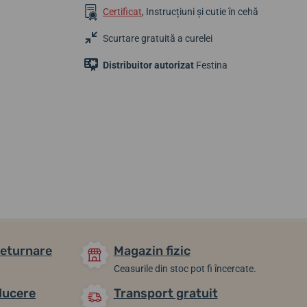
Certificat
, Instrucțiuni și cutie în cehă
Scurtare gratuită a curelei
Distribuitor autorizat
Festina
1 643,21 lei
928,77 lei
647,33 lei
În stoc
În stoc
În stoc
returnare
Magazin fizic
Ceasurile din stoc pot fi încercate.
ducere
Transport gratuit