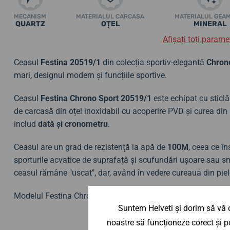
MECANISM
MATERIALUL CARCASA
MATERIALUL GEA
QUARTZ
OȚEL
MINERAL
Afișați toți paramet
Ceasul
Festina 20519/1
din colecția sportiv-elegantă
Chron
mari, designul modern și funcțiile sportive.
Ceasul
Festina Chrono Sport 20519/1
este echipat cu sticlă
de carcasă din oțel inoxidabil cu acoperire PVD și curea din 
includ
dată și cronometru
.
Ceasul are un grad de rezistență la apă de
100M
, ceea ce î
sporturile acvatice de suprafață și scufundări ușoare sau sno
ceasul rămâne "uscat", dar, având în vedere cureaua din pie
Modelul Festina Chrono Sport 20519/1 este cunoscut și su
Suntem Helveti și dorim să vă o
noastre să funcționeze corect și pe