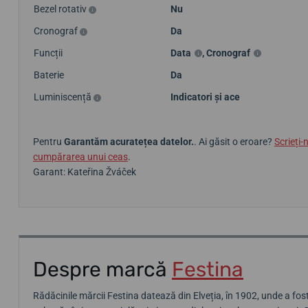
Bezel rotativ
Nu
Cronograf
Da
Funcții
Data
,
Cronograf
Baterie
Da
Luminiscență
Indicatori și ace
Pentru
Garantăm acuratețea datelor.
. Ai găsit o eroare?
Scrieți-
cumpărarea unui ceas
.
Garant: Kateřina Žváček
Despre marcă
Festina
Rădăcinile mărcii Festina datează din Elveția, în 1902, unde a fost