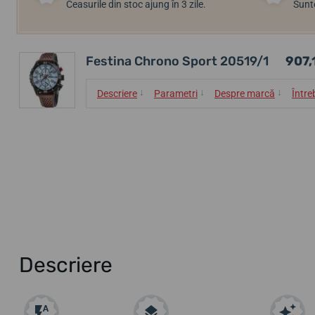
Ceasurile din stoc ajung în 3 zile.
Sunte
Festina Chrono Sport 20519/1
907,1
↓
↓
↓
Descriere
Parametri
Despre marcă
Între
Descriere