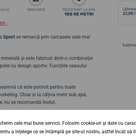
Lățimea 
MULUI
GREUTATE
REZISTENT LA APĂ
22,00 
100 DE METRI
rii
↓
o Sport
se remarcă prin carcasele sale mai
Înălțime
 minerală și este fabricat dintr-o combinație
piele cu design sportiv.
Funcțiile ceasului
nseamnă că este potrivit pentru toate
rkeling. Chiar și la câțiva metri sub apă,
le, nu se recomandă înotul.
b denumirea de Festina F20519/1.
ferim cele mai bune servicii. Folosim cookie-uri și date cu caract
ntru a înțelege ce se întâmplă pe site-ul nostru, astfel încât să