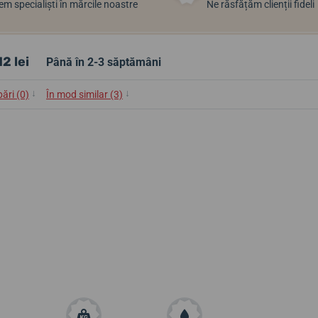
m specialiști în mărcile noastre
Ne răsfățăm clienții fideli
2 lei
Până în 2-3 săptămâni
↓
↓
bări (0)
În mod similar (3)