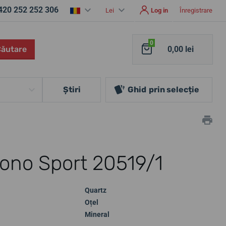
420 252 252 306
Lei
Log in
Înregistrare
0
Căutare
0,00 lei
Ştiri
Ghid
prin selecție
ono Sport 20519/1
Quartz
Oțel
Mineral