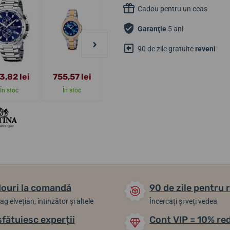
Cadou pentru un ceas
Garanţie
5 ani
90 de zile gratuite
reveni
3,82 lei
755,57 lei
1 556,61 lei
798,87 lei
În stoc
În stoc
În stoc
În stoc
ouri la comandă
90 de zile pentru 
ag elvețian, întinzător și altele
Încercați și veți vedea
sfătuiesc experții
Cont VIP = 10% re