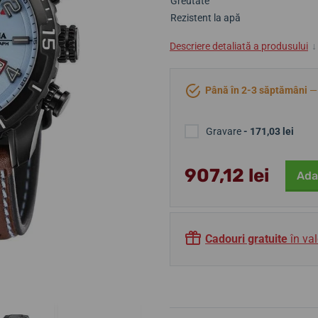
Greutate
Rezistent la apă
Descriere detaliată a produsului
↓
Până în 2-3 săptămâni
— 
Gravare
- 171,03 lei
907,12 lei
Ada
Cadouri gratuite
în val