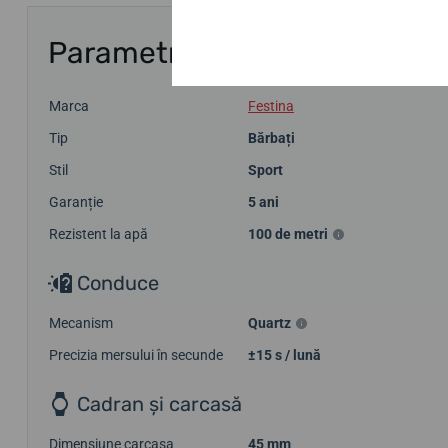
Parametri
Marca
Festina
Tip
Bărbați
Stil
Sport
Garanție
5 ani
Rezistent la apă
100 de metri
Conduce
Mecanism
Quartz
Precizia mersului în secunde
±15 s / lună
Cadran și carcasă
Dimensiune carcasa
45 mm