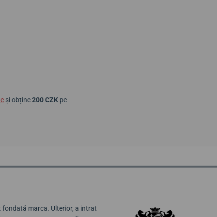
ne
și obține
200 CZK
pe
 fondată marca. Ulterior, a intrat