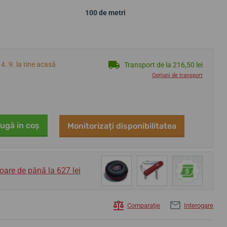
100 de metri
4. 9. la tine acasă
Transport de la 216,50 lei
Opțiuni de transport
ugă in coş
Monitorizați disponibilitatea
oare de până la 627 lei
Comparaţie
Interogare