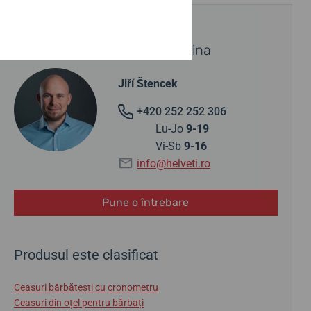
AI NEVOIE DE SFATURI?
Contactați un specialist Festina
Jiří Štencek
+420 252 252 306
Lu-Jo
9-19
Vi-Sb
9-16
info@helveti.ro
Pune o întrebare
Produsul este clasificat
Ceasuri bărbătești cu cronometru
Ceasuri din oțel pentru bărbați