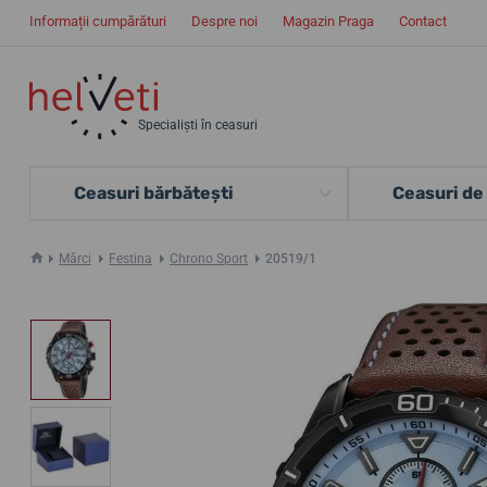
Informații cumpărături
Despre noi
Magazin Praga
Contact
Specialiști în ceasuri
Ceasuri bărbătești
Ceasuri de
Mărci
Festina
Chrono Sport
20519/1