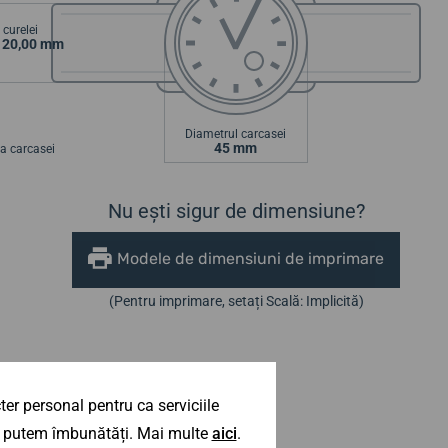
curelei
/ 20,00 mm
Diametrul carcasei
45 mm
a carcasei
Nu ești sigur de dimensiune?
Modele de dimensiuni de imprimare
(Pentru imprimare, setați Scală: Implicită)
er personal pentru ca serviciile
 îl putem îmbunătăți. Mai multe
aici
.