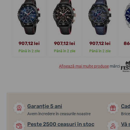
907,12 lei
907,12 lei
907,12 lei
86
Până în 2 zile
Până în 2 zile
Până în 2 zile
Afișează mai multe produse
mărci
Garanție 5 ani
Cad
Avem încredere în ceasurile noastre
Brice
Peste 2500 ceasuri în stoc
Vă 