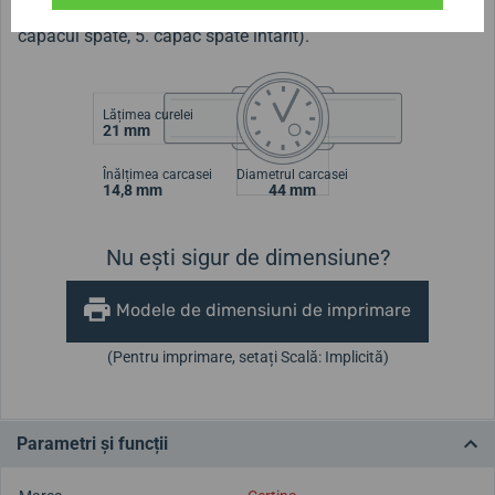
garnitură dublă pe coroană, 4. garnitură specială pe
capacul spate, 5. capac spate întărit).
Lățimea curelei
21 mm
Înălțimea carcasei
Diametrul carcasei
14,8 mm
44 mm
Nu ești sigur de dimensiune?
Modele de dimensiuni de imprimare
(Pentru imprimare, setați Scală: Implicită)
Parametri și funcții