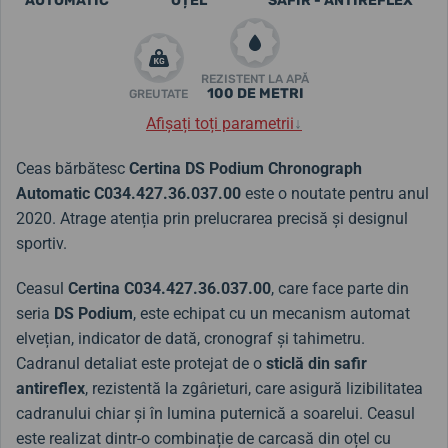
AUTOMATIC
OȚEL
SAFIR - ANTIREFLEX
REZISTENT LA APĂ
100 DE METRI
GREUTATE
Afișați toți parametrii
↓
Ceas bărbătesc
Certina DS Podium Chronograph
Automatic
C034.427.36.037.00
este o noutate pentru anul
2020. Atrage atenția prin prelucrarea precisă și designul
sportiv.
Ceasul
Certina
C034.427.36.037.00
, care face parte din
seria
DS Podium
,
este echipat cu un mecanism automat
elvețian, indicator de dată, cronograf și tahimetru.
Cadranul detaliat este protejat de o
sticlă din safir
antireflex
, rezistentă la zgârieturi, care asigură lizibilitatea
cadranului chiar și în lumina puternică a soarelui. Ceasul
este realizat dintr-o combinație de carcasă din oțel cu