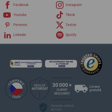
0,027 secunde pe zi.
Facebook
Instagram
Youtube
Tiktok
Pentru noi, achiziționarea mărcii Certina a fost un mare succes și
punctul culminant al unei munci de lungă durată.
Pinterest
Twitter
Linkedin
Spotify
Helveti.cz este un distribuitor autorizat și expert certificat al mărcii
Certina.
Informații despre producător: Certina SA, Chemin des Tourelles 17,
2400 Le Locle, Elveția / info@certina.com
Linii de modele populare Certina
DS Podium
DS-1
DS-2
DS-6
DS-8
Garanție extinsă
DS-7
de 5 ani
DS Action