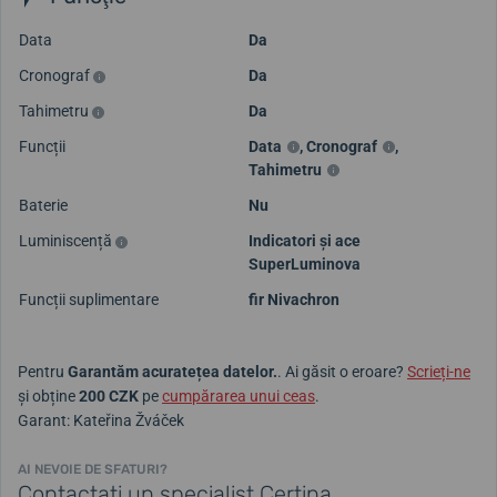
Data
Da
Cronograf
Da
Tahimetru
Da
Funcții
Data
,
Cronograf
,
Tahimetru
Baterie
Nu
Luminiscență
Indicatori și ace
SuperLuminova
Funcții suplimentare
fir Nivachron
Pentru
Garantăm acuratețea datelor.
. Ai găsit o eroare?
Scrieți-ne
și obține
200 CZK
pe
cumpărarea unui ceas
.
Garant: Kateřina Žváček
AI NEVOIE DE SFATURI?
Contactați un specialist Certina