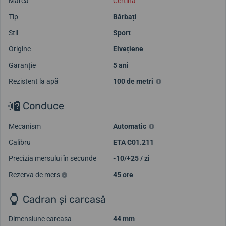
Marca
Certina
Tip
Bărbați
Stil
Sport
Origine
Elvețiene
Garanție
5 ani
Rezistent la apă
100 de metri
Conduce
Mecanism
Automatic
Calibru
ETA C01.211
Precizia mersului în secunde
-10/+25 / zi
Rezerva de mers
45 ore
Cadran și carcasă
Dimensiune carcasa
44 mm