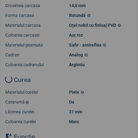
Grosimea carcasa
14,8 mm
Forma carcasa
Rotundă
Materialul carcasa
Oțel nobil cu finisaj PVD
Culoarea carcasei
Aur roz
Materialul geamului
Safir - antireflex
Cadran
Analog
Culoarea cadranului
Argintiu
Curea
Materialul curelei
Piele
Cataramă
Da
Lățimea curelei
21 mm
Culoarea curelei
Maro
Funcţie