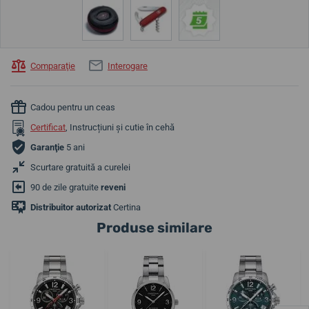
Comparaţie
Interogare
Cadou pentru un ceas
Certificat
, Instrucțiuni și cutie în cehă
Garanţie
5 ani
Scurtare gratuită a curelei
90 de zile gratuite
reveni
Distribuitor autorizat
Certina
Produse similare