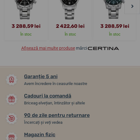
3 288,59 lei
2 422,60 lei
3 288,59 lei
În stoc
În stoc
În stoc
Afișează mai multe produse
mărci
Garanție 5 ani
Avem încredere în ceasurile noastre
Cadouri la comandă
Briceag elvețian, întinzător și altele
90 de zile pentru returnare
Încercați și veți vedea
Magazin fizic