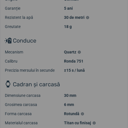
Garanție
5 ani
Rezistent la apă
30 de metri
Greutate
18 g
Conduce
Mecanism
Quartz
Calibru
Ronda 751
Precizia mersului în secunde
±15 s / lună
Cadran și carcasă
Dimensiune carcasa
30 mm
Grosimea carcasa
6 mm
Forma carcasa
Rotundă
Materialul carcasa
Titan cu finisaj