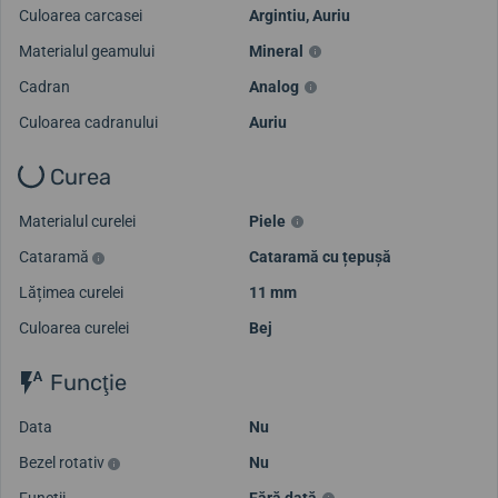
Culoarea carcasei
Argintiu
,
Auriu
Materialul geamului
Mineral
Cadran
Analog
Culoarea cadranului
Auriu
Curea
Materialul curelei
Piele
Cataramă
Cataramă cu țepușă
Lățimea curelei
11 mm
Culoarea curelei
Bej
Funcţie
Data
Nu
Bezel rotativ
Nu
Funcții
Fără dată