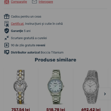
Comparaţie
Interogare
Cadou pentru un ceas
Certificat
, Instrucțiuni și cutie în cehă
Garanţie
5 ani
Scurtare gratuită a curelei
90 de zile gratuite
reveni
Distribuitor autorizat
Boccia Titanium
Produse similare
757,54 lei
518,78 lei
692,42 lei