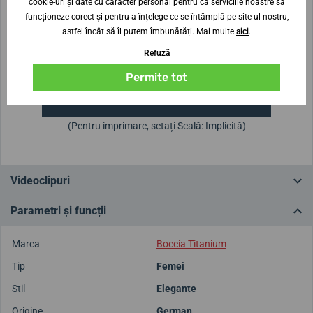
cookie-uri și date cu caracter personal pentru ca serviciile noastre să
Înălțimea carcasei
Diametrul carcasei
funcționeze corect și pentru a înțelege ce se întâmplă pe site-ul nostru,
6 mm
30 mm
astfel încât să îl putem îmbunătăți. Mai multe
aici
.
Refuză
Nu ești sigur de dimensiune?
Permite tot
Modele de dimensiuni de imprimare
(Pentru imprimare, setați Scală: Implicită)
Videoclipuri
Parametri și funcții
Marca
Boccia Titanium
Tip
Femei
Stil
Elegante
Origine
German