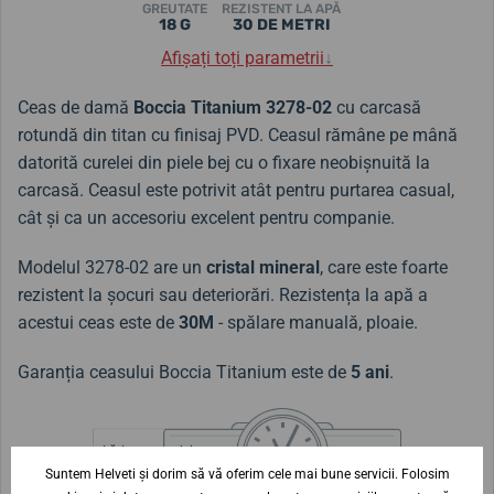
GREUTATE
REZISTENT LA APĂ
18 G
30 DE METRI
Afișați toți parametrii
↓
Ceas de damă
Boccia Titanium
3278-02
cu carcasă
rotundă din titan cu finisaj PVD. Ceasul rămâne pe mână
datorită curelei din piele bej cu o fixare neobișnuită la
carcasă. Ceasul este potrivit atât pentru purtarea casual,
cât și ca un accesoriu excelent pentru companie.
Modelul
3278-02
are un
cristal mineral
, care este foarte
rezistent la șocuri sau deteriorări. Rezistența la apă a
acestui ceas este de
30M
- spălare manuală, ploaie.
Garanția ceasului Boccia Titanium este de
5 ani
.
Lățimea curelei
11 mm
Suntem Helveti și dorim să vă oferim cele mai bune servicii. Folosim