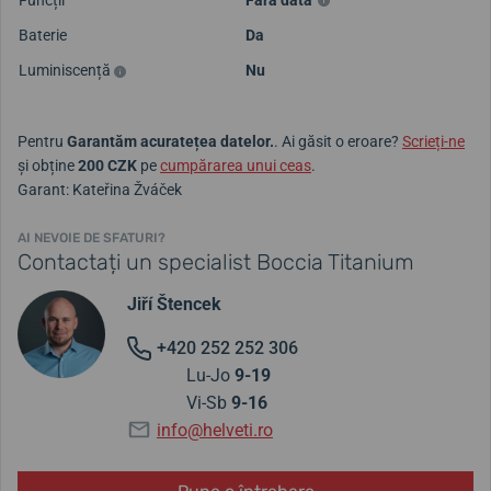
Baterie
Da
Luminiscență
Nu
Pentru
Garantăm acuratețea datelor.
. Ai găsit o eroare?
Scrieți-ne
și obține
200 CZK
pe
cumpărarea unui ceas
.
Garant: Kateřina Žváček
AI NEVOIE DE SFATURI?
Contactați un specialist Boccia Titanium
Jiří Štencek
+420 252 252 306
Lu-Jo
9-19
Vi-Sb
9-16
info@helveti.ro