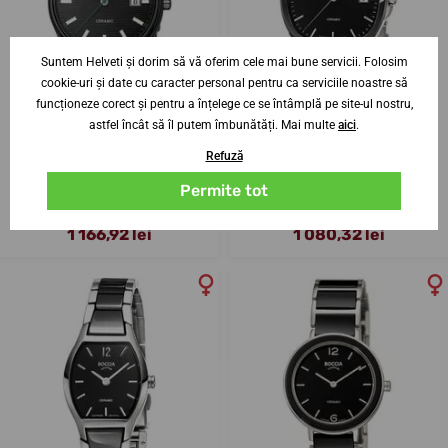
Suntem Helveti și dorim să vă oferim cele mai bune servicii. Folosim
cookie-uri și date cu caracter personal pentru ca serviciile noastre să
funcționeze corect și pentru a înțelege ce se întâmplă pe site-ul nostru,
astfel încât să îl putem îmbunătăți. Mai multe
aici
.
Refuză
Boccia Titanuim Ceramic 3675-
Boccia Titanium 3668-01
01
Permite tot
17. 8. la tine acasă
17. 8. la tine acasă
Până în 2 zile
Până în 2 zile
1 166,92 lei
1 080,32 lei