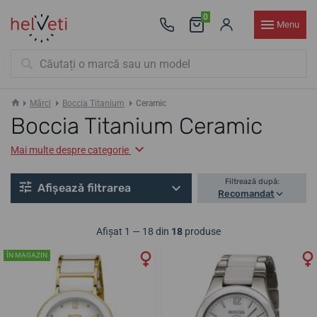
0
Menu
Mărci
Boccia Titanium
Ceramic
Boccia Titanium Ceramic
Mai multe despre categorie
Filtrează după:
Afișează filtrarea
Recomandat
Afișat 1 — 18 din
18
produse
ÎN MAGAZIN