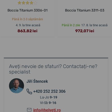
Boccia Titanium 3306-01
Boccia Titanium 3311-03
Până în 2-3 săptămâni
4. 9. la tine acasă
17. 8. la tine acasă
Până în 2 zile
863,82 lei
972,07 lei
Aveți nevoie de sfaturi? Contactați-ne?
specialist
Jiří Štencek
+420 252 252 306
Lu-Jo
9-19
Vi-Sb
9-16
info@helveti.ro