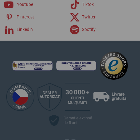
Youtube
Tiktok
Pinterest
Twitter
Linkedin
Spotify
Garanție extinsă
de 5 ani