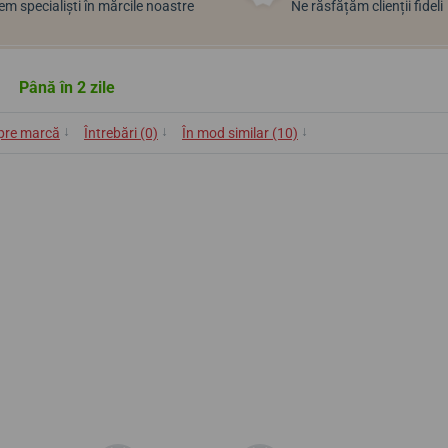
m specialiști în mărcile noastre
Ne răsfățăm clienții fideli
Până în 2 zile
↓
↓
↓
pre marcă
Întrebări (0)
În mod similar (10)