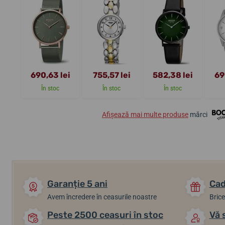
690,63 lei
755,57 lei
582,38 lei
69
În stoc
În stoc
În stoc
Afișează mai multe produse
mărci
Garanție 5 ani
Cad
Avem încredere în ceasurile noastre
Brice
Peste 2500 ceasuri în stoc
Vă 