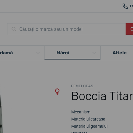
+
 damă
Mărci
Altele
FEMEI CEAS
Boccia Tita
Mecanism
Materialul carcasa
Materialul geamului