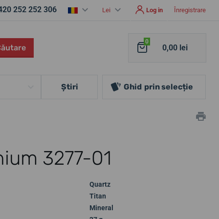
420 252 252 306
Lei
Log in
Înregistrare
0
Căutare
0,00 lei
Ştiri
Ghid
prin selecție
nium 3277-01
Quartz
Titan
Mineral