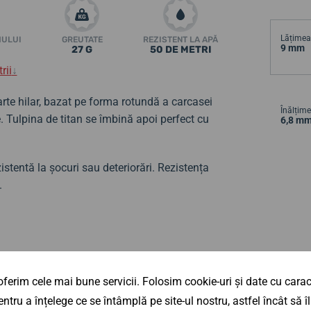
Lățimea 
MULUI
GREUTATE
REZISTENT LA APĂ
9 mm
27 G
50 DE METRI
rii
↓
rte hilar, bazat pe forma rotundă a carcasei
Înălțime
e. Tulpina de titan se îmbină apoi perfect cu
6,8 m
istentă la șocuri sau deteriorări. Rezistența
.
ferim cele mai bune servicii. Folosim cookie-uri și date cu caract
3277-01
ntru a înțelege ce se întâmplă pe site-ul nostru, astfel încât să