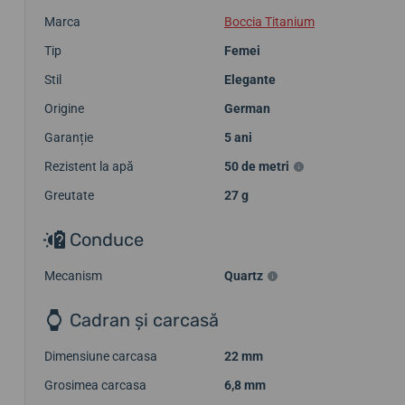
Marca
Boccia Titanium
Tip
Femei
Stil
Elegante
Origine
German
Garanție
5 ani
Rezistent la apă
50 de metri
Greutate
27 g
Conduce
Mecanism
Quartz
Cadran și carcasă
Dimensiune carcasa
22 mm
Grosimea carcasa
6,8 mm