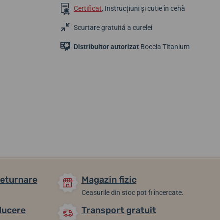
Certificat
, Instrucțiuni și cutie în cehă
Scurtare gratuită a curelei
Distribuitor autorizat
Boccia Titanium
582,38 lei
560,73 lei
863,82 lei
Până în 2 zile
Până în 2 zile
Până în 2 zile
returnare
Magazin fizic
Ceasurile din stoc pot fi încercate.
ducere
Transport gratuit