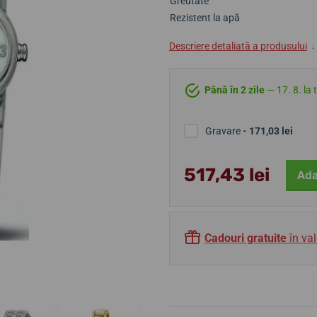
Greutate
Rezistent la apă
Descriere detaliată a produsului
↓
Până în 2 zile
— 17. 8. la 
Gravare
- 171,03 lei
517,43 lei
Ada
Cadouri gratuite
în val