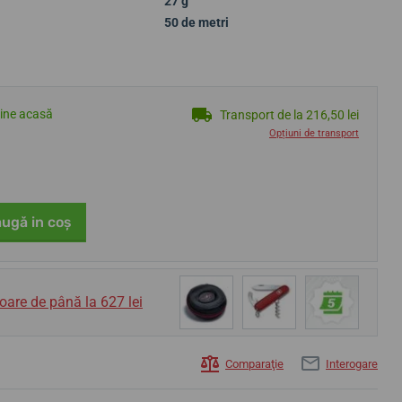
27 g
50 de metri
tine acasă
Transport de la 216,50 lei
Opțiuni de transport
ugă in coş
oare de până la 627 lei
Comparaţie
Interogare