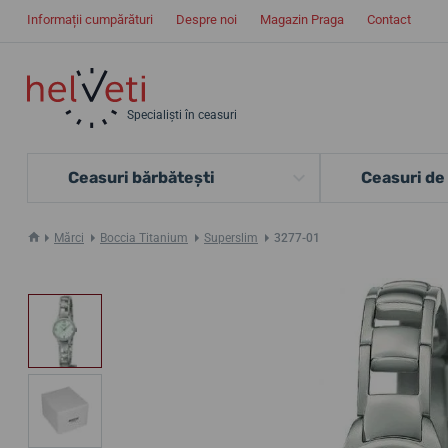
Informații cumpărături
Despre noi
Magazin Praga
Contact
Specialiști în ceasuri
Ceasuri bărbătești
Ceasuri de
Mărci
Boccia Titanium
Superslim
3277-01