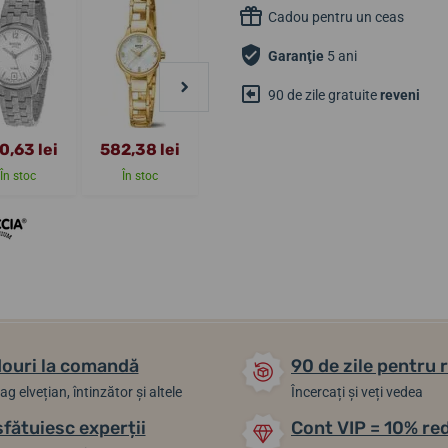
Cadou pentru un ceas
Garanţie
5 ani
90 de zile gratuite
reveni
0,63 lei
582,38 lei
863,82 lei
582,38 lei
În stoc
În stoc
Până în 2 zile
Până în 2 zile
ouri la comandă
90 de zile pentru 
ag elvețian, întinzător și altele
Încercați și veți vedea
sfătuiesc experții
Cont VIP = 10% re