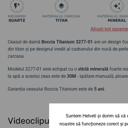
MECANISM
MATERIALUL CARCASA
MATERIALUL GEA
QUARTZ
TITAN
MINERAL
Afișați toți paramet
Ceasul de damă
Boccia Titanium
3277-01
are un design foa
din titan și pe designul inedit al cadranului din nucă de perl
carcasa.
Modelul 3277-01 este echipat cu o
sticlă minerală
foarte rez
la apă a acestui ceas este de
30M
- spălare manuală, ploaie
Garanția ceasului Boccia Titanium este de
5 ani
.
Suntem Helveti și dorim să vă o
Videoclipuri Boccia Titanium 
noastre să funcționeze corect și pe