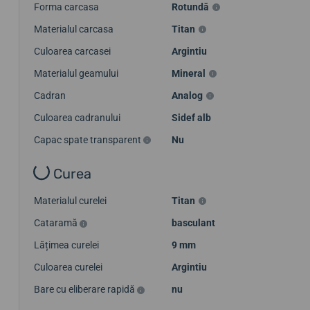
Forma carcasa
Rotundă
Materialul carcasa
Titan
Culoarea carcasei
Argintiu
Materialul geamului
Mineral
Cadran
Analog
Culoarea cadranului
Sidef alb
Capac spate transparent
Nu
Curea
Materialul curelei
Titan
Cataramă
basculant
Lățimea curelei
9 mm
Culoarea curelei
Argintiu
Bare cu eliberare rapidă
nu