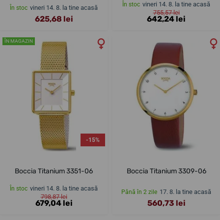
vineri 14. 8. la tine acasă
În stoc
vineri 14. 8. la tine acasă
În stoc
755,57 lei
625,68 lei
642,24 lei
ÎN MAGAZIN
-15%
Boccia Titanium 3351-06
Boccia Titanium 3309-06
vineri 14. 8. la tine acasă
În stoc
17. 8. la tine acasă
Până în 2 zile
798,87 lei
679,04 lei
560,73 lei