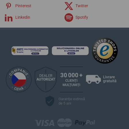
Pinterest
Twitter
Linkedin
Spotify
Garanție extinsă
de 5 ani