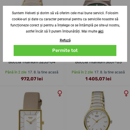
Suntem Helveti și dorim să vă oferim cele mai bune servicii. Folosim
cookie-uri și date cu caracter personal pentru ca serviciile noastre să
funcționeze corect și pentru a înțelege ce se întâmplă pe site-ul nostru,
astfel încât să îl putem îmbunătăți. Mai multe
aici
.
Refuză
Permite tot
Boccia Titanium 3255-04
Boccia Titanium 3657-03
17. 8. la tine acasă
17. 8. la tine acasă
Până în 2 zile
Până în 2 zile
972,07 lei
1 405,07 lei