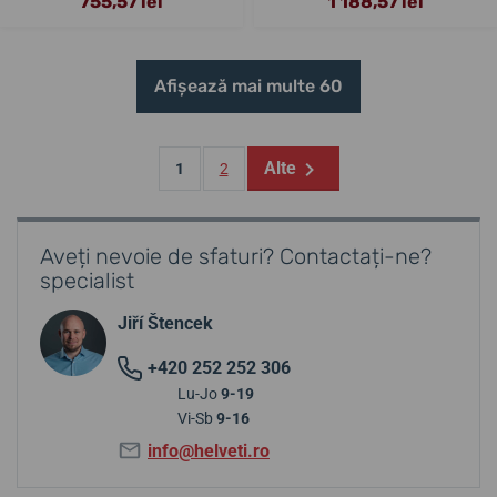
755,57 lei
1 188,57 lei
Afișează mai multe 60
Alte
1
2
Aveți nevoie de sfaturi? Contactați-ne?
specialist
Jiří Štencek
+420 252 252 306
Lu-Jo
9-19
Vi-Sb
9-16
info@helveti.ro