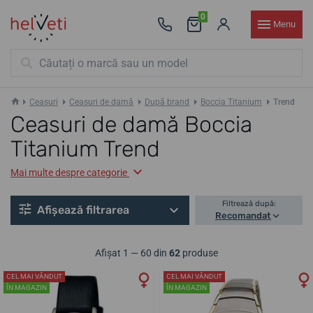
0
Menu
Ceasuri
Ceasuri de damă
După brand
Boccia Titanium
Trend
Ceasuri de damă Boccia
Titanium Trend
Mai multe despre categorie
Filtrează după:
Afișează filtrarea
Recomandat
Afișat 1 — 60 din
62
produse
CEL MAI VÂNDUT
CEL MAI VÂNDUT
ÎN MAGAZIN
ÎN MAGAZIN