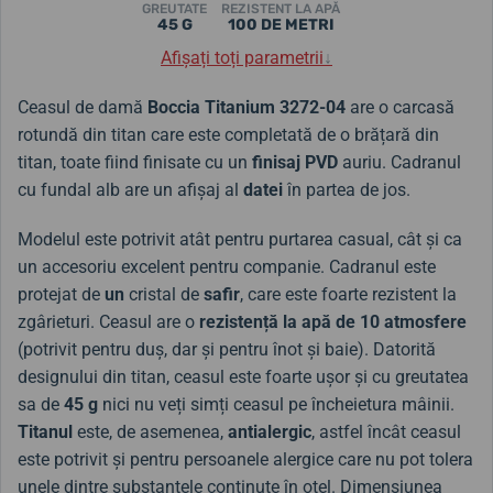
GREUTATE
REZISTENT LA APĂ
45 G
100 DE METRI
Afișați toți parametrii
↓
Ceasul de damă
Boccia Titanium
3272-04
are o carcasă
rotundă din titan care este completată de o brățară din
titan, toate fiind finisate cu un
finisaj PVD
auriu. Cadranul
cu fundal alb are un afișaj al
datei
în partea de jos.
Modelul este potrivit atât pentru purtarea casual, cât și ca
un accesoriu excelent pentru companie. Cadranul este
protejat de
un
cristal de
safir
, care este foarte rezistent la
zgârieturi. Ceasul are o
rezistență la apă
de 10 atmosfere
(potrivit pentru duș, dar și pentru înot și baie). Datorită
designului din titan, ceasul este foarte ușor și cu greutatea
sa de
45 g
nici nu veți simți ceasul pe încheietura mâinii.
Titanul
este, de asemenea,
antialergic
, astfel încât ceasul
este potrivit și pentru persoanele alergice care nu pot tolera
unele dintre substanțele conținute în oțel. Dimensiunea