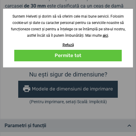
carcasei
de 30 mm
este clasificată ca un ceas de damă
mai mic.
Suntem Helveti și dorim să vă oferim cele mai bune servicii. Folosim
cookie-uri și date cu caracter personal pentru ca serviciile noastre să
funcționeze corect și pentru a înțelege ce se întâmplă pe site-ul nostru,
Lățimea curelei
astfel încât să îl putem îmbunătăți. Mai multe
aici
.
16 mm
Refuză
Înălțimea carcasei
Diametrul carcasei
Permite tot
8,5 mm
31 mm
Nu ești sigur de dimensiune?
Modele de dimensiuni de imprimare
(Pentru imprimare, setați Scală: Implicită)
Parametri și funcții