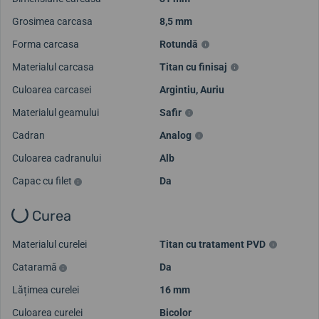
Grosimea carcasa
8,5 mm
Forma carcasa
Rotundă
Materialul carcasa
Titan cu finisaj
Culoarea carcasei
Argintiu
,
Auriu
Materialul geamului
Safir
Cadran
Analog
Culoarea cadranului
Alb
Capac cu filet
Da
Curea
Materialul curelei
Titan cu tratament PVD
Cataramă
Da
Lățimea curelei
16 mm
Culoarea curelei
Bicolor