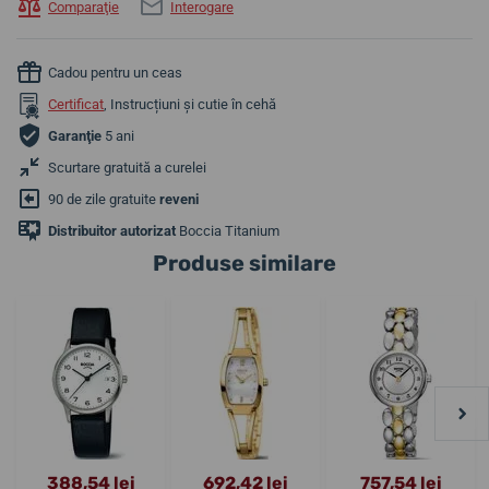
Comparaţie
Interogare
Cadou pentru un ceas
Certificat
, Instrucțiuni și cutie în cehă
Garanţie
5 ani
Scurtare gratuită a curelei
90 de zile gratuite
reveni
Distribuitor autorizat
Boccia Titanium
Produse similare
388,54 lei
692,42 lei
757,54 lei