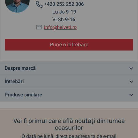
+420 252 252 306
Lu-Jo
9-19
Vi-Sb
9-16
info@helveti.ro
Pune o întrebare
Despre marcă
Compania germană Boccia Titanium este specializată în producția
Întrebări
de ceasuri din titan și ceramică. Titanul nu conține nichel și, prin
urmare, este complet hipoalergenic. Ceasurile Boccia Titanium
Produse similare
combină prelucrarea de precizie germană cu materiale perfecte. Nu
Ai o întrebare? Lasă-ne un comentariu
este o coincidență faptul că au devenit cel mai bine vândut brand
CEL MAI VÂNDUT
ÎN MAGAZIN
ÎN MAGAZIN
din Germania sub 500 €.
Adăugați o întrebare
Vei fi primul care află noutăți din lumea
Helveti.cz este distribuitor autorizat și specialist pentru marca
ceasurilor
Boccia Titanium.
O dată pe lună, direct pe adresa ta de e-mail