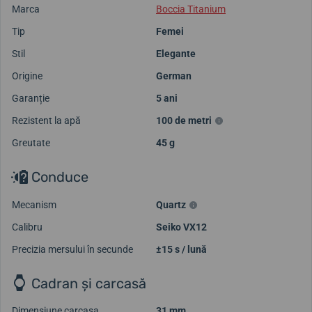
Marca
Boccia Titanium
Tip
Femei
Stil
Elegante
Origine
German
Garanție
5 ani
Rezistent la apă
100 de metri
Greutate
45 g
Conduce
Mecanism
Quartz
Calibru
Seiko VX12
Precizia mersului în secunde
±15 s / lună
Cadran și carcasă
Dimensiune carcasa
31 mm