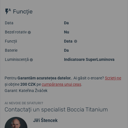
Funcţie
Data
Da
Bezel rotativ
Nu
Funcții
Data
Baterie
Da
Luminiscență
Indicatoare SuperLuminova
Pentru
Garantăm acuratețea datelor.
. Ai găsit o eroare?
Scrieți-ne
și obține
200 CZK
pe
cumpărarea unui ceas
.
Garant: Kateřina Žváček
AI NEVOIE DE SFATURI?
Contactați un specialist Boccia Titanium
Jiří Štencek