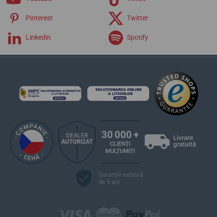
Pinterest
Twitter
Linkedin
Spotify
Garanție extinsă
de 5 ani