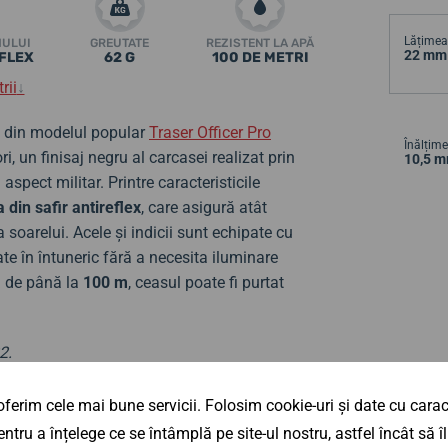
Lățimea 
MULUI
GREUTATE
REZISTENT LA APĂ
22 mm
EFLEX
62 G
100 DE METRI
rii
↓
t din modelul popular
Traser Officer Pro
Înălțime
, un finisaj negru al carcasei realizat prin
10,5 
aspect militar. Printre caracteristicile
a din safir antireflex
, care asigură atât
 a soarelui. Acele și indicii sunt echipate cu
tate în întuneric fără a necesita iluminare
ă
de până la
100
m
, ceasul poate fi purtat
2.
ferim cele mai bune servicii. Folosim cookie-uri și date cu caract
ntru a înțelege ce se întâmplă pe site-ul nostru, astfel încât să