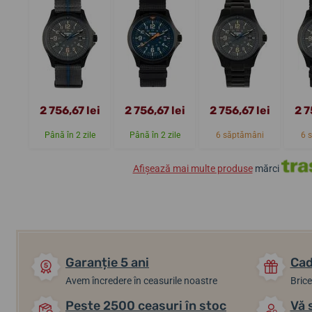
2 756,67 lei
2 756,67 lei
2 756,67 lei
2 7
Până în 2 zile
Până în 2 zile
6 săptămâni
6 
Afișează mai multe produse
mărci
Garanție 5 ani
Cad
Avem încredere în ceasurile noastre
Brice
Peste 2500 ceasuri în stoc
Vă 