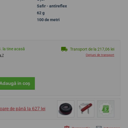
Safir - antireflex
62 g
100 de metri
8. la tine acasă
Transport de la 217,06 lei
Opțiuni de transport
a 7
Adaugă in coş
oare de până la 627 lei