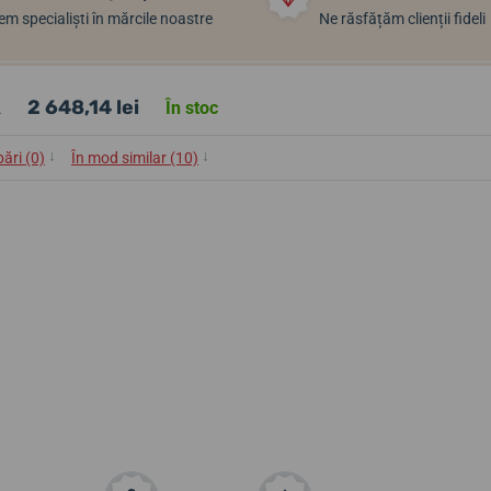
m specialiști în mărcile noastre
Ne răsfățăm clienții fideli
k
2 648,14 lei
În stoc
↓
↓
bări (0)
În mod similar (10)