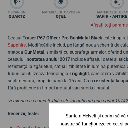
MECANISM
MATERIALUL CARCASA
MATERIALUL GEA
QUARTZ
OȚEL
SAFIR - ANTIR
Afișați toți paramet
Ceasul
Traser P67 Officer Pro GunMetal Black
este inspira
Sapphire
. Modificările includ, pe lângă noua schemă de culori
metoda
GunMetal
, similară cu suprafața armelor, oferind un 
ceasului,
noutatea anului 2017
include afișajul datei și
sticl
rezistență la zgârieturi, cât și lizibilitate în lumina puternică
tuburi ce utilizează tehnologia
Trigalight
, care oferă vizibili
suplimentară, timp de până la 15 ani. Cu o
rezistență la ap
fără probleme în timpul înotului sau snorkelingului.
Versiunea cu curea textilă este identificată prin codul 10742
Recenzii, teste:
Suntem Helveti și dorim să vă o
noastre să funcționeze corect și pe
Ceasul a fost selectat drept "Ceasul lunii mai 2017"