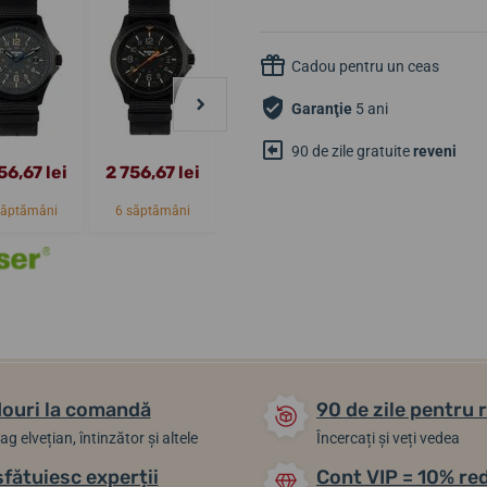
Cadou pentru un ceas
Garanţie
5 ani
90 de zile gratuite
reveni
56,67 lei
2 756,67 lei
2 756,67 lei
3 364,45 lei
săptămâni
6 săptămâni
6 săptămâni
6 săptămâni
ouri la comandă
90 de zile pentru 
ag elvețian, întinzător și altele
Încercați și veți vedea
sfătuiesc experții
Cont VIP = 10% re