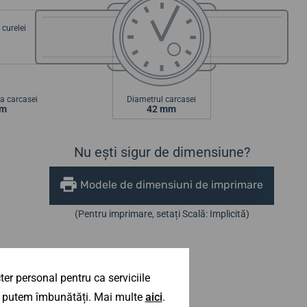
curelei
a carcasei
Diametrul carcasei
mm
42 mm
Nu ești sigur de dimensiune?
Modele de dimensiuni de imprimare
(Pentru imprimare, setați Scală: Implicită)
er personal pentru ca serviciile
 îl putem îmbunătăți. Mai multe
aici
.