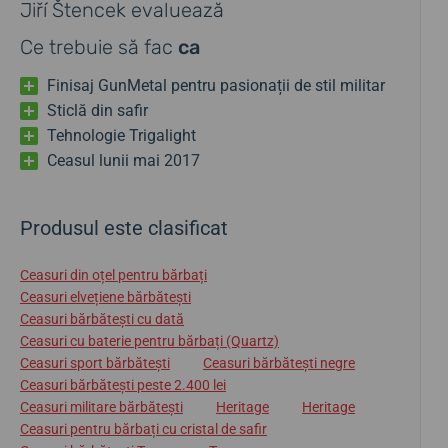
Jiří Štencek evaluează
Ce trebuie să fac
ca
Finisaj GunMetal pentru pasionații de stil militar
Sticlă din safir
Tehnologie Trigalight
Ceasul lunii mai 2017
Produsul este clasificat
Ceasuri din oțel pentru bărbați
Ceasuri elvețiene bărbătești
Ceasuri bărbătești cu dată
Ceasuri cu baterie pentru bărbați (Quartz)
Ceasuri sport bărbătești
Ceasuri bărbătești negre
Ceasuri bărbătești peste 2.400 lei
Ceasuri militare bărbătești
Heritage
Heritage
Ceasuri pentru bărbați cu cristal de safir