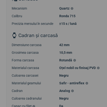
Mecanism
Quartz
Calibru
Ronda 715
Precizia mersului în secunde
±15 s / lună
Cadran și carcasă
Dimensiune carcasa
42 mm
Grosimea carcasa
10,5 mm
Forma carcasa
Rotundă
Materialul carcasa
Oțel nobil cu finisaj PVD
Culoarea carcasei
Negru
Materialul geamului
Safir - antireflex
Cadran
Analog
Culoarea cadranului
Negru
Capac cu filet
Da