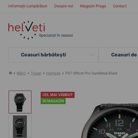
Informații cumpărături
Despre noi
Magazin Praga
Contact
Specialiști în ceasuri
Ceasuri bărbătești
Ceasuri de
Mărci
Traser
Heritage
P67 Officer Pro GunMetal Black
CEL MAI VÂNDUT
ÎN MAGAZIN