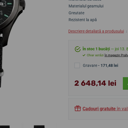
Materialul geamului
Greutate
Rezistent la apă
Descriere detaliată a produsului
↓
În stoc 1 bucăți
— joi 13. 
Chiar astăzi
în magazin Prah
Gravare
- 171,48 lei
2 648,14 lei
Cadouri gratuite
în val