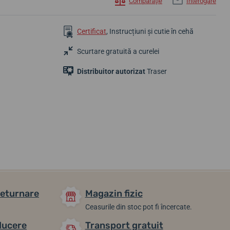
Comparaţie
Interogare
Certificat
, Instrucțiuni și cutie în cehă
Scurtare gratuită a curelei
Distribuitor autorizat
Traser
2 756,67 lei
2 756,67 lei
2 756,67 lei
Pe drum de la
6 săptămâni
furnizor.
6 săptămâni
returnare
Magazin fizic
Ceasurile din stoc pot fi încercate.
ducere
Transport gratuit