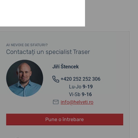
AI NEVOIE DE SFATURI?
Contactați un specialist Traser
Jiří Štencek
+420 252 252 306
Lu-Jo
9-19
Vi-Sb
9-16
info@helveti.ro
Pune o întrebare