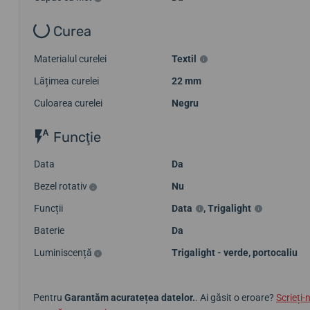
Curea
Materialul curelei
Textil
Lățimea curelei
22 mm
Culoarea curelei
Negru
Funcţie
Data
Da
Bezel rotativ
Nu
Funcții
Data
,
Trigalight
Baterie
Da
Luminiscență
Trigalight - verde, portocaliu
Pentru
Garantăm acuratețea datelor.
. Ai găsit o eroare?
Scrieți-