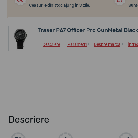
Ceasurile din stoc ajung în 3 zile.
Sunte
Traser P67 Officer Pro GunMetal Blac
↓
↓
↓
Descriere
Parametri
Despre marcă
Între
Descriere