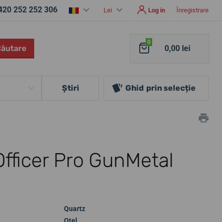
420 252 252 306
Lei
Log in
Înregistrare
0
Căutare
0,00 lei
Ştiri
Ghid
prin selecție
Officer Pro GunMetal
Quartz
Oțel