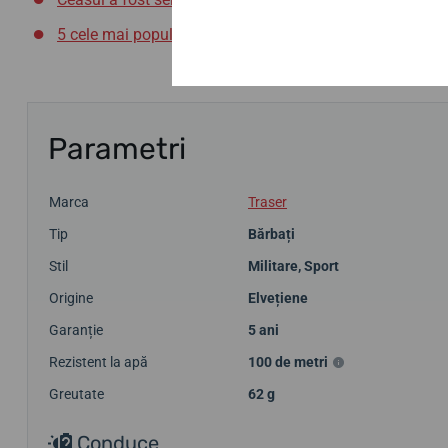
5 cele mai populare modele de ceasuri elvețiene Traser
Parametri
Marca
Traser
Tip
Bărbați
Stil
Militare
,
Sport
Origine
Elvețiene
Garanție
5 ani
Rezistent la apă
100 de metri
Greutate
62 g
Conduce