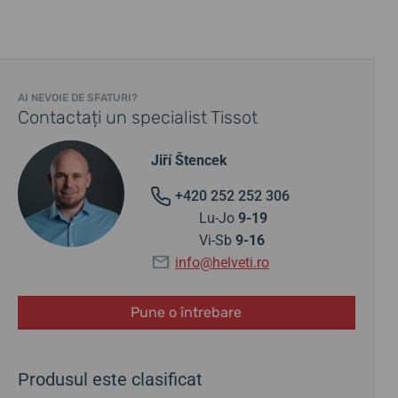
AI NEVOIE DE SFATURI?
Contactați un specialist Tissot
Jiří Štencek
+420 252 252 306
Lu-Jo
9-19
Vi-Sb
9-16
info@helveti.ro
Pune o întrebare
Produsul este clasificat