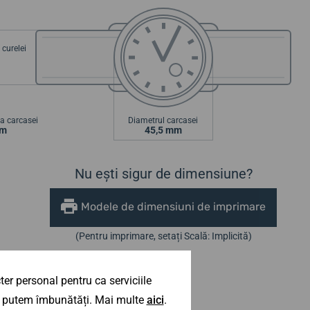
curelei
a carcasei
Diametrul carcasei
mm
45,5 mm
Nu ești sigur de dimensiune?
Modele de dimensiuni de imprimare
(Pentru imprimare, setați Scală: Implicită)
er personal pentru ca serviciile
 îl putem îmbunătăți. Mai multe
aici
.