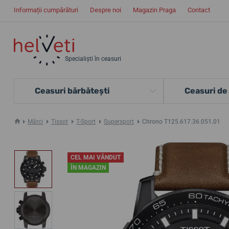
Informații cumpărături
Despre noi
Magazin Praga
Contact
Specialiști în ceasuri
Ceasuri bărbătești
Ceasuri de
Mărci
Tissot
T-Sport
Supersport
Chrono T125.617.36.051.01
CEL MAI VÂNDUT
ÎN MAGAZIN