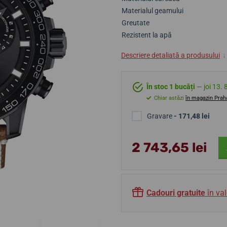
Materialul geamului
Greutate
Rezistent la apă
Descriere detaliată a produsului
↓
În stoc 1 bucăți
— joi 13. 
Chiar astăzi
în magazin Prah
Gravare
- 171,48 lei
2 743,65 lei
Cadouri gratuite
în val