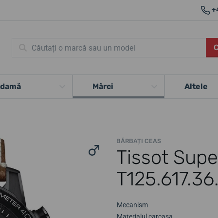
+
 damă
Mărci
Altele
BĂRBAȚI CEAS
Tissot Sup
T125.617.36
Mecanism
Materialul carcasa