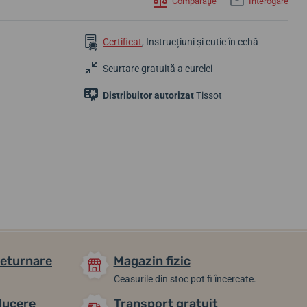
Comparaţie
Interogare
Certificat
, Instrucțiuni și cutie în cehă
Scurtare gratuită a curelei
Distribuitor autorizat
Tissot
2 743,65 lei
2 880,40 lei
2 711,09 lei
În stoc
În stoc
În stoc
returnare
Magazin fizic
Ceasurile din stoc pot fi încercate.
ducere
Transport gratuit