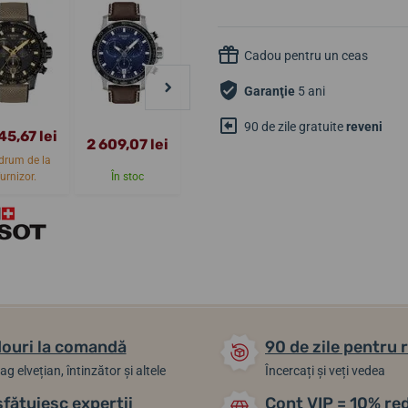
Cadou pentru un ceas
Garanţie
5 ani
90 de zile gratuite
reveni
45,67 lei
2 609,07 lei
2 609,07 lei
2 813,11 lei
drum de la
furnizor.
În stoc
În stoc
În stoc
ouri la comandă
90 de zile pentru 
ag elvețian, întinzător și altele
Încercați și veți vedea
sfătuiesc experții
Cont VIP = 10% re