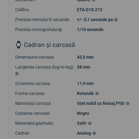
Calibru
ETA G10.212
Precizia mersului în secunde
+/- 0,1 secunde pe zi
Precizia cronografului
1/10 secunde
Cadran și carcasă
Dimensiune carcasa
45,5 mm
Lungimea carcasa (lug-to-lug):
58 mm
Grosimea carcasa
11,9 mm
Forma carcasa
Rotundă
Materialul carcasa
Oțel nobil cu finisaj PVD
Culoarea carcasei
Negru
Materialul geamului
Safir
Cadran
Analog