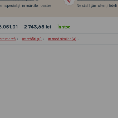
m specialiști în mărcile noastre
Ne răsfățăm clienții fideli
6.051.01
2 743,65 lei
În stoc
↓
↓
↓
pre marcă
Întrebări (0)
În mod similar (4)