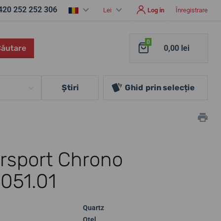
420 252 252 306
Lei
Log in
Înregistrare
0
Căutare
0,00 lei
Ştiri
Ghid
prin selecție
ersport Chrono
.051.01
Quartz
Oțel