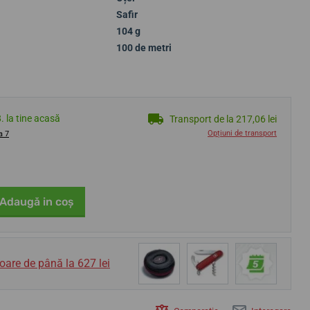
Safir
104 g
100 de metri
8. la tine acasă
Transport de la 217,06 lei
Opțiuni de transport
a 7
Adaugă in coş
oare de până la 627 lei