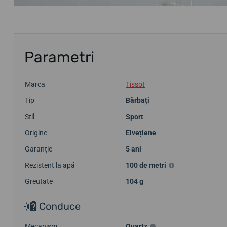
Parametri
Marca
Tissot
Tip
Bărbați
Stil
Sport
Origine
Elvețiene
Garanție
5 ani
Rezistent la apă
100 de metri
Greutate
104 g
Conduce
Mecanism
Quartz