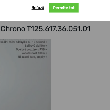
gului. Este astfel un partener excelent atât
uscat sau în apă.
Refuză
Permite tot
t Chrono T125.617.36.051.01