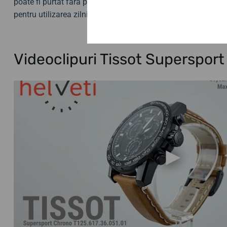
poate fi purtat fără probleme în timpul înotului sau snorkelin
pentru utilizarea zilnică, cât și pentru activități sportive pe 
Videoclipuri Tissot Superspor