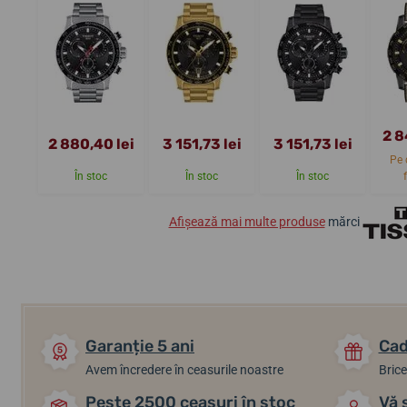
2 8
2 880,40 lei
3 151,73 lei
3 151,73 lei
Pe 
În stoc
În stoc
În stoc
Afișează mai multe produse
mărci
Garanție 5 ani
Cad
Avem încredere în ceasurile noastre
Brice
Peste 2500 ceasuri în stoc
Vă 