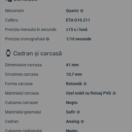
Mecanism
Quartz
Calibru
ETA G10.211
Precizia mersului în secunde
±15 s / lună
Precizia cronografului
1/10 secunde
Cadran și carcasă
Dimensiune carcasa
41 mm
Grosimea carcasa
10,7 mm
Forma carcasa
Rotundă
Materialul carcasa
Oțel nobil cu finisaj PVD
Culoarea carcasei
Negru
Materialul geamului
Safir
Cadran
Analog
Culoarea cadranului
Negru