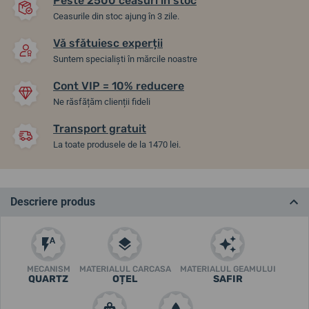
Peste 2500 ceasuri în stoc
Ceasurile din stoc ajung în 3 zile.
Vă sfătuiesc experții
Suntem specialiști în mărcile noastre
Cont VIP = 10% reducere
Ne răsfățăm clienții fideli
Transport gratuit
La toate produsele de la 1470 lei.
Descriere produs
MECANISM
MATERIALUL CARCASA
MATERIALUL GEAMULUI
QUARTZ
OȚEL
SAFIR