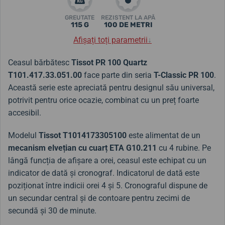
GREUTATE
REZISTENT LA APĂ
115 G
100 DE METRI
Afișați toți parametrii
↓
Ceasul bărbătesc
Tissot PR 100 Quartz
T101.417.33.051.00
face parte din seria
T-Classic PR 100
.
Această serie este apreciată pentru designul său universal,
potrivit pentru orice ocazie, combinat cu un preț foarte
accesibil.
Modelul
Tissot T1014173305100
este alimentat de un
mecanism elvețian cu cuarț ETA G10.211
cu 4 rubine. Pe
lângă funcția de afișare a orei, ceasul este echipat cu un
indicator de dată și cronograf. Indicatorul de dată este
poziționat între indicii orei 4 și 5. Cronograful dispune de
un secundar central și de contoare pentru zecimi de
secundă și 30 de minute.