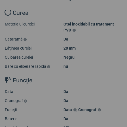
Curea
Materialul curelei
Oțel inoxidabil cu tratament
PVD
Cataramă
Da
Lățimea curelei
20 mm
Culoarea curelei
Negru
Bare cu eliberare rapidă
nu
Funcţie
Data
Da
Cronograf
Da
Funcții
Data
,
Cronograf
Baterie
Da