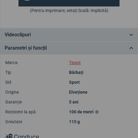
(Pentru imprimare, setați Scală: Implicită)
Videoclipuri
Parametri și funcții
Marca
Tissot
Tip
Bărbați
Stil
Sport
Origine
Elvețiene
Garanție
5 ani
Rezistent la apă
100 de metri
Greutate
115 g
Conduce