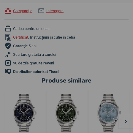
Comparaţie
Interogare
Cadou pentru un ceas
Certificat
, Instrucțiuni și cutie în cehă
Garanţie
5 ani
Scurtare gratuită a curelei
90 de zile gratuite
reveni
Distribuitor autorizat
Tissot
Produse similare