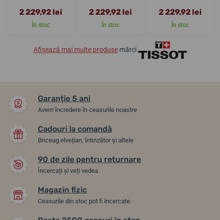
2 229,92 lei
2 229,92 lei
2 229,92 lei
În stoc
În stoc
În stoc
Afișează mai multe produse
mărci
Garanție 5 ani
Avem încredere în ceasurile noastre
Cadouri la comandă
Briceag elvețian, întinzător și altele
90 de zile pentru returnare
Încercați și veți vedea
Magazin fizic
Ceasurile din stoc pot fi încercate.