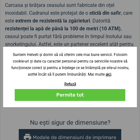
Carcasa și brățara ceasului sunt fabricate din oțel
inoxidabil. Cadranul este protejat de o
sticlă din safir
, care
este
extrem de rezistentă la zgârieturi
. Datorită
rezistenței la apă de până la 100 de metri (10 ATM)
,
ceasul poate fi purtat fără probleme în timpul înotului sau
snorkelingului. Astfel, este un partener excelent atât pentru
utilizarea zilnică, cât și pentru activitățile sportive pe apă și
Suntem Helveti și dorim să vă oferim cele mai bune servicii. Folosim
pe uscat.
cookie-uri și date cu caracter personal pentru ca serviciile noastre să
funcționeze corect și pentru a înțelege ce se întâmplă pe site-ul nostru,
astfel încât să îl putem îmbunătăți. Mai multe
aici
.
Lățimea curelei
Refuză
20 mm
Permite tot
Înălțimea carcasei
Diametrul carcasei
10,7 mm
41 mm
Nu ești sigur de dimensiune?
Modele de dimensiuni de imprimare