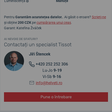
Luminiscență
Mânuțe
Pentru
Garantăm acuratețea datelor.
. Ai găsit o eroare?
Scrieți-ne
și obține
200 CZK
pe
cumpărarea unui ceas
.
Garant: Kateřina Žváček
AI NEVOIE DE SFATURI?
Contactați un specialist Tissot
Jiří Štencek
+420 252 252 306
Lu-Jo
9-19
Vi-Sb
9-16
info@helveti.ro
Pune o întrebare