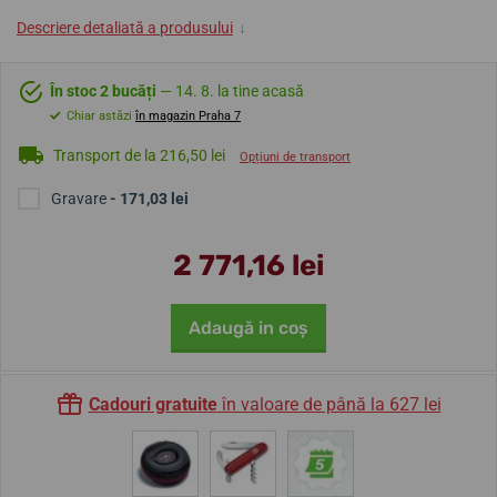
Descriere detaliată a produsului
↓
În stoc 2 bucăți
— 14. 8. la tine acasă
Chiar astăzi
în magazin Praha 7
Transport de la 216,50 lei
Opțiuni de transport
Gravare
- 171,03 lei
2 771,16 lei
Adaugă in coş
Cadouri gratuite
în valoare de până la 627 lei