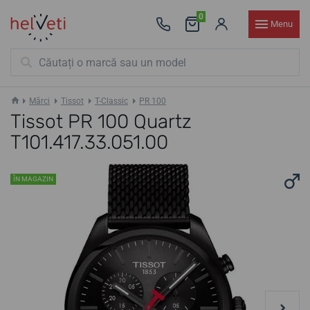
0
Menu
Mărci
Tissot
T-Classic
PR 100
Tissot PR 100 Quartz
T101.417.33.051.00
ÎN MAGAZIN