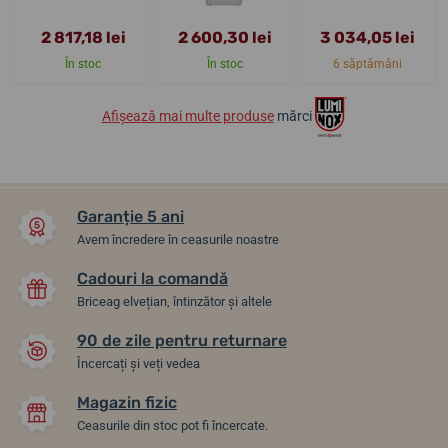
2 817,18 lei
2 600,30 lei
3 034,05 lei
În stoc
În stoc
6 săptămâni
Afișează mai multe produse
mărci
Garanție 5 ani
Avem încredere în ceasurile noastre
Cadouri la comandă
Briceag elvețian, întinzător și altele
90 de zile pentru returnare
Încercați și veți vedea
Magazin fizic
Ceasurile din stoc pot fi încercate.