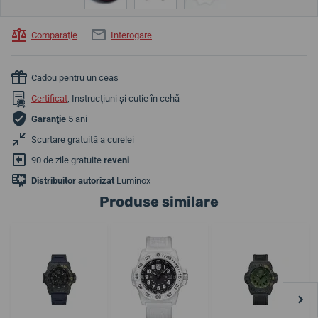
Comparaţie
Interogare
Cadou pentru un ceas
Certificat
, Instrucțiuni și cutie în cehă
Garanţie
5 ani
Scurtare gratuită a curelei
90 de zile gratuite
reveni
Distribuitor autorizat
Luminox
Produse similare