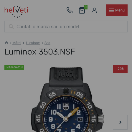
0
Menu
Mărci
Luminox
Sea
Luminox 3503.NSF
ÎN MAGAZIN
-20%