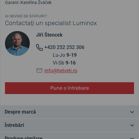
Garant: Kateřina Žváček
AI NEVOIE DE SFATURI?
Contactați un specialist Luminox
Jiří Štencek
+420 252 252 306
Lu-Jo
9-19
Vi-Sb
9-16
info@helveti.ro
Pune o întrebare
Despre marcă
Numele Luminox a fost creat prin combinarea cuvintelor Lumi
Întrebări
(lumină în latină) și Nox (noapte în latină). Marca a fost fondată în
1989 și oferă ceasuri cu tehnologie unică LLT (iluminare
Produse similare