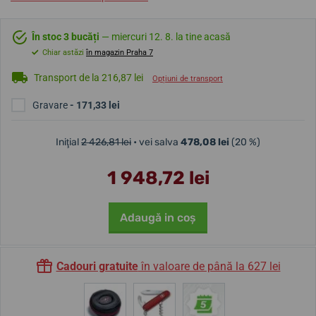
În stoc 3 bucăți
— miercuri 12. 8. la tine acasă
Chiar astăzi
în magazin Praha 7
Transport de la 216,87 lei
Opțiuni de transport
Gravare
- 171,33 lei
Iniţial
2 426,81 lei
• vei salva
478,08 lei
(20 %)
1 948,72 lei
Adaugă in coş
Cadouri gratuite
în valoare de până la 627 lei