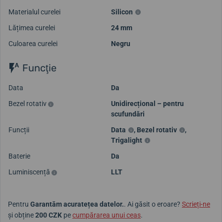
Materialul curelei
Silicon
Lățimea curelei
24 mm
Culoarea curelei
Negru
Funcţie
Data
Da
Bezel rotativ
Unidirecțional – pentru
scufundări
Funcții
Data
,
Bezel rotativ
,
Trigalight
Baterie
Da
Luminiscență
LLT
Pentru
Garantăm acuratețea datelor.
. Ai găsit o eroare?
Scrieți-ne
și obține
200 CZK
pe
cumpărarea unui ceas
.