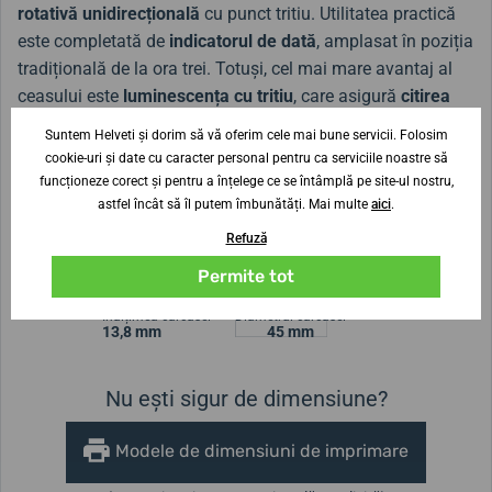
rotativă unidirecțională
cu punct tritiu. Utilitatea practică
este completată de
indicatorul de dată
, amplasat în poziția
tradițională de la ora trei. Totuși, cel mai mare avantaj al
ceasului este
luminescența cu tritiu
, care asigură
citirea
ceasului în întuneric, fără nicio sursă de lumină, timp de
Suntem Helveti și dorim să vă oferim cele mai bune servicii. Folosim
până la 25 de ani
. Este o alegere foarte bună în raportul
cookie-uri și date cu caracter personal pentru ca serviciile noastre să
preț-performanță al ceasului!
funcționeze corect și pentru a înțelege ce se întâmplă pe site-ul nostru,
astfel încât să îl putem îmbunătăți. Mai multe
aici
.
Refuză
Lățimea curelei
24 mm
Permite tot
Înălțimea carcasei
Diametrul carcasei
13,8 mm
45 mm
Nu ești sigur de dimensiune?
Modele de dimensiuni de imprimare