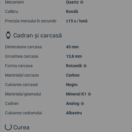
Mecanism
Quartz
Calibru
Rondă
Precizia mersului în secunde
±15 s / lună
Cadran și carcasă
Dimensiune carcasa
45 mm
Grosimea carcasa
13,8 mm
Forma carcasa
Rotundă
Materialul carcasa
Carbon
Culoarea carcasei
Negru
Materialul geamului
Mineral K1
Cadran
Analog
Culoarea cadranului
Albastru
Curea