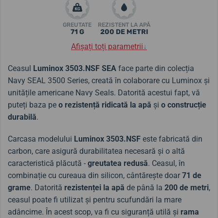
GREUTATE
REZISTENT LA APĂ
71 G
200 DE METRI
Afișați toți parametrii
↓
Ceasul
Luminox 3503.NSF SEA
face parte din colecția
Navy SEAL 3500 Series, creată în colaborare cu Luminox și
unitățile americane Navy Seals. Datorită acestui fapt, vă
puteți baza pe
o rezistență ridicată la apă
și
o construcție
durabilă
.
Carcasa modelului
Luminox 3503.NSF
este fabricată din
carbon, care asigură durabilitatea necesară și o altă
caracteristică plăcută -
greutatea redusă
. Ceasul, în
combinație cu cureaua din silicon, cântărește doar
71 de
grame
. Datorită
rezistenței la apă
de până la
200 de metri
,
ceasul poate fi utilizat și pentru scufundări la mare
adâncime. În acest scop, va fi cu siguranță utilă și
rama