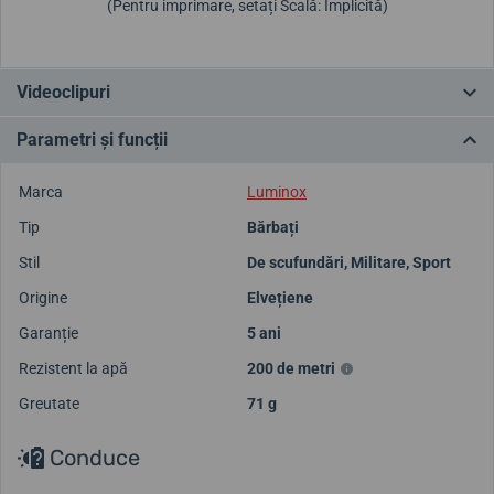
(Pentru imprimare, setați Scală: Implicită)
Videoclipuri
Parametri și funcții
Marca
Luminox
Tip
Bărbați
Stil
De scufundări
,
Militare
,
Sport
Origine
Elvețiene
Garanție
5 ani
Rezistent la apă
200 de metri
Greutate
71 g
Conduce