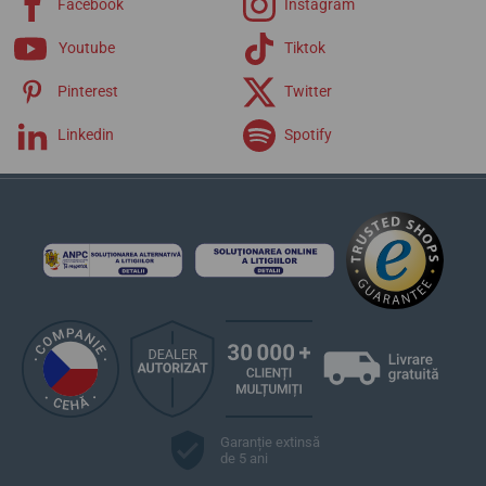
Facebook
Instagram
Youtube
Tiktok
Pinterest
Twitter
Linkedin
Spotify
Garanție extinsă
de 5 ani