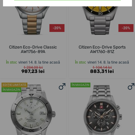
-20%
-20%
Citizen Eco-Drive Classic
Citizen Eco-Drive Sports
AW1756-89A
AW1760-81Z
vineri 14. 8. la tine acasă
vineri 14. 8. la tine acasă
În stoc
În stoc
1 234,03 lei
1 104,14 lei
987,23 lei
883,31 lei
EDIȚIE LIMITATĂ
ÎN MAGAZIN
ÎN MAGAZIN