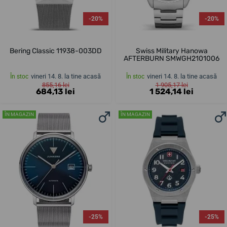
-20%
-20%
Bering Classic 11938-003DD
Swiss Military Hanowa
AFTERBURN SMWGH2101006
vineri 14. 8. la tine acasă
vineri 14. 8. la tine acasă
În stoc
În stoc
855,16 lei
1 905,17 lei
684,13 lei
1 524,14 lei
ÎN MAGAZIN
ÎN MAGAZIN
-25%
-25%