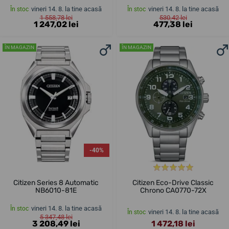
vineri 14. 8. la tine acasă
vineri 14. 8. la tine acasă
În stoc
În stoc
1 558,78 lei
530,42 lei
1 247,02 lei
477,38 lei
ÎN MAGAZIN
ÎN MAGAZIN
-40%
Citizen Series 8 Automatic
Citizen Eco-Drive Classic
NB6010-81E
Chrono CA0770-72X
vineri 14. 8. la tine acasă
În stoc
vineri 14. 8. la tine acasă
În stoc
5 347,48 lei
3 208,49 lei
1 472,18 lei