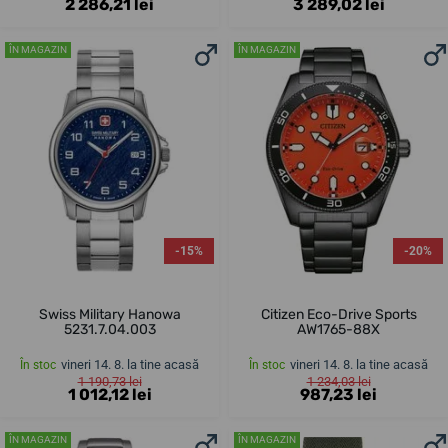
2 286,21 lei
3 289,02 lei
ÎN MAGAZIN
ÎN MAGAZIN
-15%
-20%
Swiss Military Hanowa
Citizen Eco-Drive Sports
5231.7.04.003
AW1765-88X
vineri 14. 8. la tine acasă
vineri 14. 8. la tine acasă
În stoc
În stoc
1 190,73 lei
1 234,03 lei
1 012,12 lei
987,23 lei
ÎN MAGAZIN
ÎN MAGAZIN