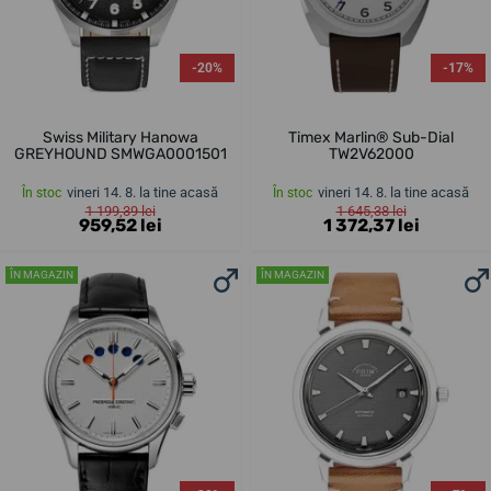
-20%
-17%
Swiss Military Hanowa
Timex Marlin® Sub-Dial
GREYHOUND SMWGA0001501
TW2V62000
vineri 14. 8. la tine acasă
vineri 14. 8. la tine acasă
În stoc
În stoc
1 199,39 lei
1 645,38 lei
959,52 lei
1 372,37 lei
ÎN MAGAZIN
ÎN MAGAZIN