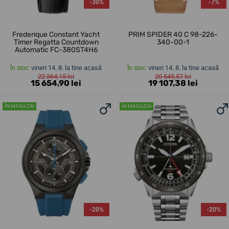
-30%
-7%
Frederique Constant Yacht
PRIM SPIDER 40 C 98-226-
Timer Regatta Countdown
340-00-1
Automatic FC-380ST4H6
vineri 14. 8. la tine acasă
vineri 14. 8. la tine acasă
În stoc
În stoc
22 364,15 lei
20 545,57 lei
15 654,90 lei
19 107,38 lei
ÎN MAGAZIN
ÎN MAGAZIN
-20%
-20%