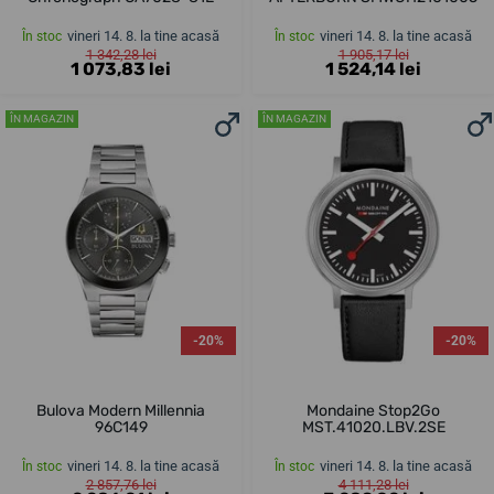
vineri 14. 8. la tine acasă
vineri 14. 8. la tine acasă
În stoc
În stoc
1 342,28 lei
1 905,17 lei
1 073,83 lei
1 524,14 lei
ÎN MAGAZIN
ÎN MAGAZIN
-20%
-20%
Bulova Modern Millennia
Mondaine Stop2Go
96C149
MST.41020.LBV.2SE
vineri 14. 8. la tine acasă
vineri 14. 8. la tine acasă
În stoc
În stoc
2 857,76 lei
4 111,28 lei