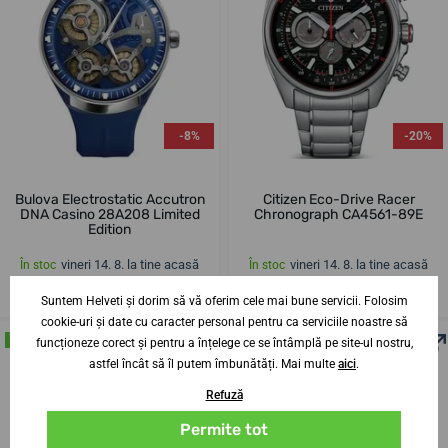
-8%
-20%
Bulova Electrostatic Accutron
Citizen Eco-Drive Racer
DNA Casino 28A208 Limited
Chronograph CA4561-89E
Edition
vineri 14. 8. la tine acasă
vineri 14. 8. la tine acasă
În stoc
În stoc
18 662,05 lei
1 342,28 lei
17 168,22 lei
1 073,83 lei
Suntem Helveti și dorim să vă oferim cele mai bune servicii. Folosim
cookie-uri și date cu caracter personal pentru ca serviciile noastre să
ÎN MAGAZIN
ÎN MAGAZIN
funcționeze corect și pentru a înțelege ce se întâmplă pe site-ul nostru,
astfel încât să îl putem îmbunătăți. Mai multe
aici
.
Refuză
Permite tot