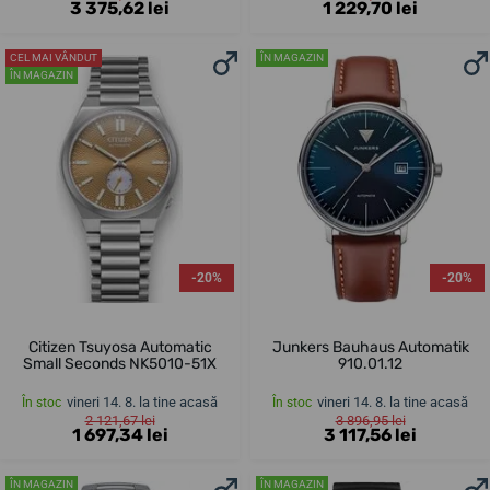
3 375,62 lei
1 229,70 lei
CEL MAI VÂNDUT
ÎN MAGAZIN
ÎN MAGAZIN
-20%
-20%
Citizen Tsuyosa Automatic
Junkers Bauhaus Automatik
Small Seconds NK5010-51X
910.01.12
vineri 14. 8. la tine acasă
vineri 14. 8. la tine acasă
În stoc
În stoc
2 121,67 lei
3 896,95 lei
1 697,34 lei
3 117,56 lei
ÎN MAGAZIN
ÎN MAGAZIN