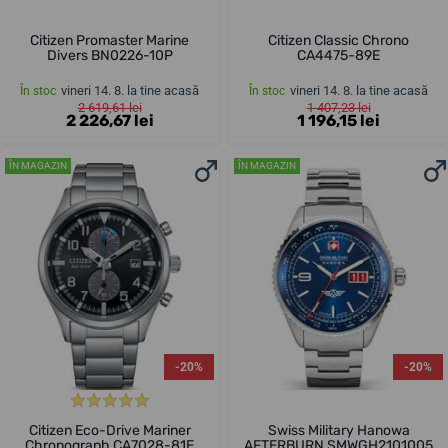
Citizen Promaster Marine
Citizen Classic Chrono
Divers BN0226-10P
CA4475-89E
vineri 14. 8. la tine acasă
vineri 14. 8. la tine acasă
În stoc
În stoc
2 619,61 lei
1 407,23 lei
2 226,67 lei
1 196,15 lei
ÎN MAGAZIN
ÎN MAGAZIN
-20%
-20%
Citizen Eco-Drive Mariner
Swiss Military Hanowa
Chronograph CA7028-81E
AFTERBURN SMWGH2101005