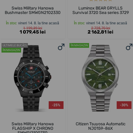
Swiss Military Hanowa
Luminox BEAR GRYLLS
Bushmaster SMWGN2102330
Survival 3720 Sea series 3729
vineri 14. 8. la tine acasă
vineri 14. 8. la tine acasă
În stoc
În stoc
1 199,39 lei
2 725,70 lei
1 079,45 lei
2 162,81 lei
ULTIMELE BUCĂȚI
ÎN MAGAZIN
ÎN MAGAZIN
-25%
-30%
Swiss Military Hanowa
Citizen Tsuyosa Automatic
FLAGSHIP X CHRONO
NJ0159-86X
SMWGI2100730