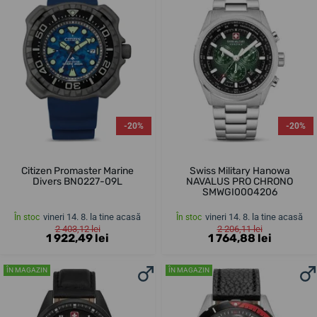
-20%
-20%
Citizen Promaster Marine
Swiss Military Hanowa
Divers BN0227-09L
NAVALUS PRO CHRONO
SMWGI0004206
vineri 14. 8. la tine acasă
vineri 14. 8. la tine acasă
În stoc
În stoc
2 403,12 lei
2 206,11 lei
1 922,49 lei
1 764,88 lei
ÎN MAGAZIN
ÎN MAGAZIN