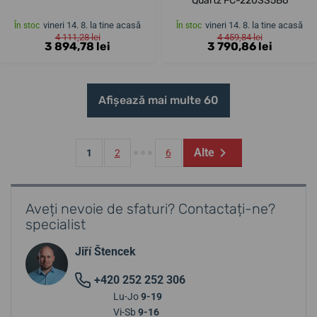
Quartz FC-220SS5B6
vineri 14. 8. la tine acasă
vineri 14. 8. la tine acasă
În stoc
În stoc
4 111,28 lei
4 459,84 lei
3 894,78 lei
3 790,86 lei
Afișează mai multe 60
Alte
1
2
6
Aveți nevoie de sfaturi? Contactați-ne?
specialist
Jiří Štencek
+420 252 252 306
Lu-Jo
9-19
Vi-Sb
9-16