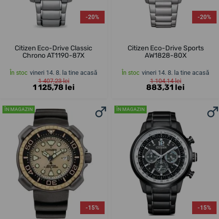
-20%
-20%
Citizen Eco-Drive Classic
Citizen Eco-Drive Sports
Chrono AT1190-87X
AW1828-80X
vineri 14. 8. la tine acasă
vineri 14. 8. la tine acasă
În stoc
În stoc
1 407,23 lei
1 104,14 lei
1 125,78 lei
883,31 lei
ÎN MAGAZIN
ÎN MAGAZIN
-15%
-15%