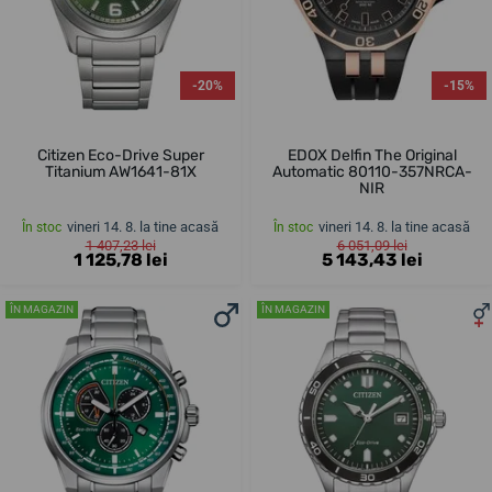
-20%
-15%
Citizen Eco-Drive Super
EDOX Delfin The Original
Titanium AW1641-81X
Automatic 80110-357NRCA-
NIR
vineri 14. 8. la tine acasă
vineri 14. 8. la tine acasă
În stoc
În stoc
1 407,23 lei
6 051,09 lei
1 125,78 lei
5 143,43 lei
ÎN MAGAZIN
ÎN MAGAZIN