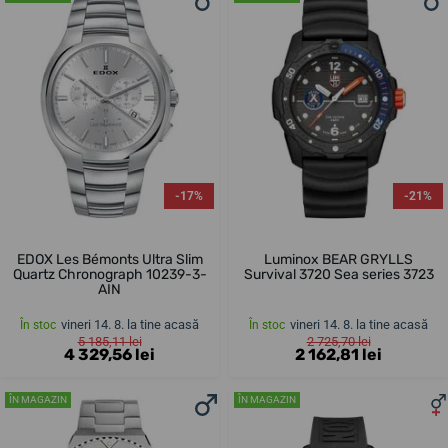
-17%
-21%
EDOX Les Bémonts Ultra Slim
Luminox BEAR GRYLLS
Quartz Chronograph 10239-3-
Survival 3720 Sea series 3723
AIN
vineri 14. 8. la tine acasă
vineri 14. 8. la tine acasă
În stoc
În stoc
5 185,11 lei
2 725,70 lei
4 329,56 lei
2 162,81 lei
ÎN MAGAZIN
ÎN MAGAZIN