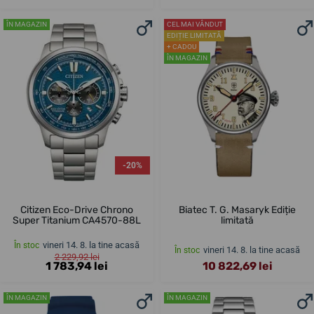
ÎN MAGAZIN
CEL MAI VÂNDUT
EDIȚIE LIMITATĂ
+ CADOU
ÎN MAGAZIN
-20%
Citizen Eco-Drive Chrono
Biatec T. G. Masaryk Ediție
Super Titanium CA4570-88L
limitată
vineri 14. 8. la tine acasă
În stoc
vineri 14. 8. la tine acasă
În stoc
2 229,92 lei
1 783,94 lei
10 822,69 lei
ÎN MAGAZIN
ÎN MAGAZIN