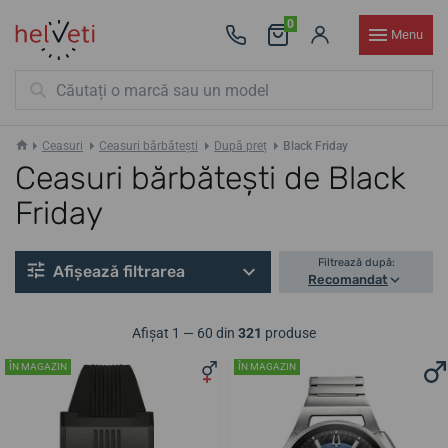
0
Menu
Ceasuri
Ceasuri bărbătești
După preț
Black Friday
Ceasuri bărbătești de Black
Friday
Filtrează după:
Afișează filtrarea
Recomandat
Afișat 1 — 60 din
321
produse
ÎN MAGAZIN
ÎN MAGAZIN