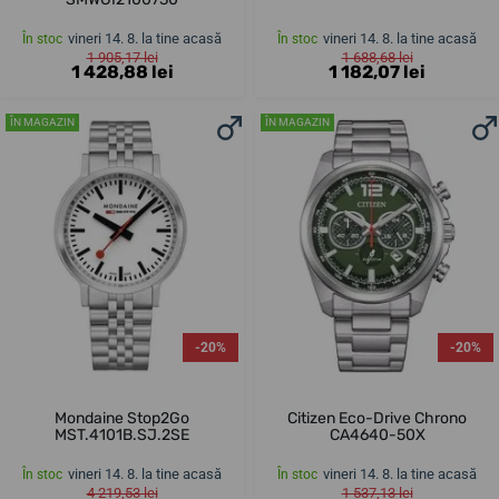
vineri 14. 8. la tine acasă
vineri 14. 8. la tine acasă
În stoc
În stoc
1 905,17 lei
1 688,68 lei
1 428,88 lei
1 182,07 lei
ÎN MAGAZIN
ÎN MAGAZIN
-20%
-20%
Mondaine Stop2Go
Citizen Eco-Drive Chrono
MST.4101B.SJ.2SE
CA4640-50X
vineri 14. 8. la tine acasă
vineri 14. 8. la tine acasă
În stoc
În stoc
4 219,53 lei
1 537,13 lei