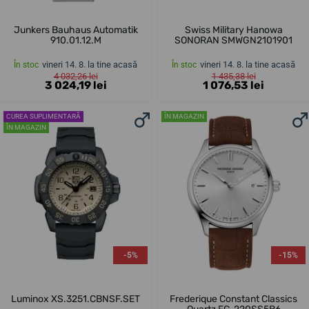
Junkers Bauhaus Automatik
Swiss Military Hanowa
910.01.12.M
SONORAN SMWGN2101901
vineri 14. 8. la tine acasă
vineri 14. 8. la tine acasă
În stoc
În stoc
4 032,26 lei
1 435,38 lei
3 024,19 lei
1 076,53 lei
CUREA SUPLIMENTARĂ
ÎN MAGAZIN
ÎN MAGAZIN
-5%
-15%
Luminox XS.3251.CBNSF.SET
Frederique Constant Classics