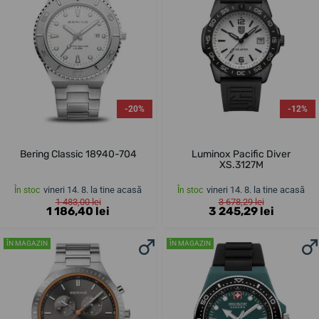
-20%
-12%
Bering Classic 18940-704
Luminox Pacific Diver
XS.3127M
vineri 14. 8. la tine acasă
vineri 14. 8. la tine acasă
În stoc
În stoc
1 483,00 lei
3 678,29 lei
1 186,40 lei
3 245,29 lei
ÎN MAGAZIN
ÎN MAGAZIN