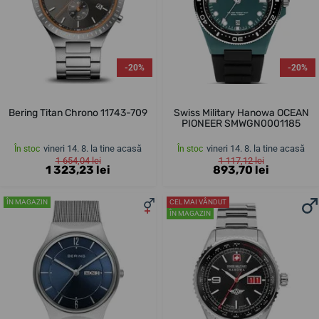
-20%
-20%
Bering Titan Chrono 11743-709
Swiss Military Hanowa OCEAN
PIONEER SMWGN0001185
vineri 14. 8. la tine acasă
vineri 14. 8. la tine acasă
În stoc
În stoc
1 654,04 lei
1 117,12 lei
1 323,23 lei
893,70 lei
ÎN MAGAZIN
CEL MAI VÂNDUT
ÎN MAGAZIN