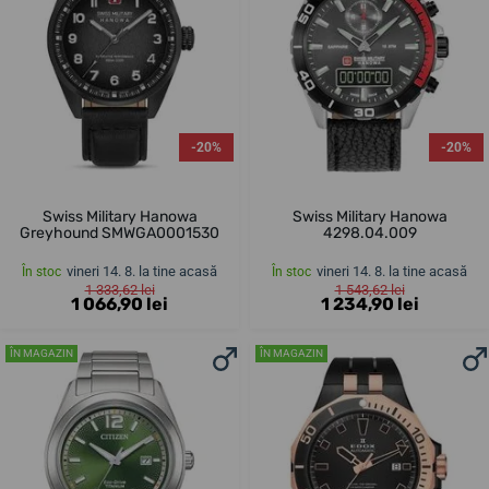
-20%
-20%
Swiss Military Hanowa
Swiss Military Hanowa
Greyhound SMWGA0001530
4298.04.009
vineri 14. 8. la tine acasă
vineri 14. 8. la tine acasă
În stoc
În stoc
1 333,62 lei
1 543,62 lei
1 066,90 lei
1 234,90 lei
ÎN MAGAZIN
ÎN MAGAZIN