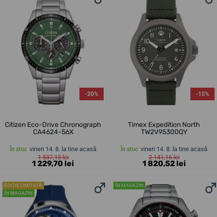
-20%
-15%
Citizen Eco-Drive Chronograph
Timex Expedition North
CA4624-56X
TW2V95300QY
vineri 14. 8. la tine acasă
vineri 14. 8. la tine acasă
În stoc
În stoc
1 537,13 lei
2 141,16 lei
1 229,70 lei
1 820,52 lei
EDIȚIE LIMITATĂ
ÎN MAGAZIN
ÎN MAGAZIN