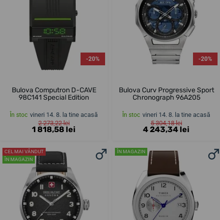
-20%
-20%
Bulova Computron D-CAVE
Bulova Curv Progressive Sport
98C141 Special Edition
Chronograph 96A205
vineri 14. 8. la tine acasă
vineri 14. 8. la tine acasă
În stoc
În stoc
2 273,22 lei
5 304,18 lei
1 818,58 lei
4 243,34 lei
CEL MAI VÂNDUT
ÎN MAGAZIN
ÎN MAGAZIN