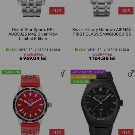
-15%
-20%
Orient Star Sports RE-
Swiss Military Hanowa AIRMAN
AU0502S M42 Diver 1964
FIRST CLASS SMWGI0003103
Limited Edition
vineri 14. 8. la tine acasă
vineri 14. 8. la tine acasă
În stoc
În stoc
8 205,24 lei
2 206,11 lei
6 969,04 lei
1 764,88 lei
ÎN MAGAZIN
CUREA SUPLIMENTARĂ
EDIȚIE LIMITATĂ
ÎN MAGAZIN
-15%
-15%