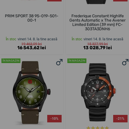
PRIM SPORT 38 95-019-501-
Frederique Constant Highlife
00-1
Gents Automatic x The Avener
Limited Edition (39 mm) FC-
303TA3DNH6
vineri 14. 8. la tine acasă
vineri 14. 8. la tine acasă
În stoc
În stoc
19 463,09 lei
15 327,99 lei
16 543,62 lei
13 028,79 lei
ÎN MAGAZIN
ÎN MAGAZIN
-10%
-21%