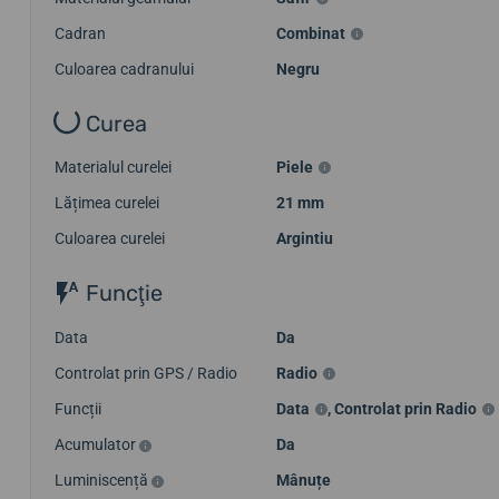
Cadran
Combinat
Culoarea cadranului
Negru
Curea
Materialul curelei
Piele
Lățimea curelei
21 mm
Culoarea curelei
Argintiu
Funcţie
Data
Da
Controlat prin GPS / Radio
Radio
Funcții
Data
,
Controlat prin Radio
Acumulator
Da
Luminiscență
Mânuțe