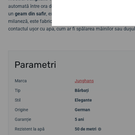
automată între ora de vară și cea de iarnă, datorită recepție
un
geam din safir
, extrem de rezistent la zgârieturi. Carcas
milaneză, este fabricată din oțel inoxidabil. Cu o
rezistență
contactul ușor cu apa, cum ar fi spălarea mâinilor sau dușul
Parametri
Marca
Junghans
Tip
Bărbați
Stil
Elegante
Origine
German
Garanție
5 ani
Rezistent la apă
50 de metri