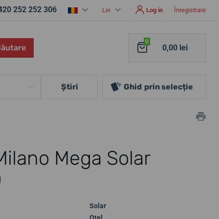
420 252 252 306
Lei
Log in
Înregistrare
0
Căutare
0,00 lei
Ştiri
Ghid
prin selecție
ilano Mega Solar
0
Solar
Oțel