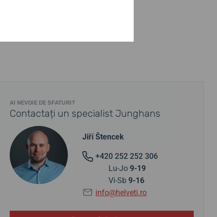
AI NEVOIE DE SFATURI?
Contactați un specialist Junghans
Jiří Štencek
+420 252 252 306
Lu-Jo
9-19
Vi-Sb
9-16
info@helveti.ro