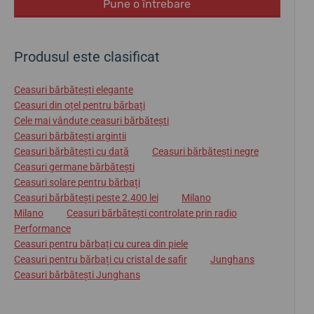
Pune o întrebare
Produsul este clasificat
Ceasuri bărbătești elegante
Ceasuri din oțel pentru bărbați
Cele mai vândute ceasuri bărbătești
Ceasuri bărbătești argintii
Ceasuri bărbătești cu dată
Ceasuri bărbătești negre
Ceasuri germane bărbătești
Ceasuri solare pentru bărbați
Ceasuri bărbătești peste 2.400 lei
Milano
Milano
Ceasuri bărbătești controlate prin radio
Performance
Ceasuri pentru bărbați cu curea din piele
Ceasuri pentru bărbați cu cristal de safir
Junghans
Ceasuri bărbătești Junghans