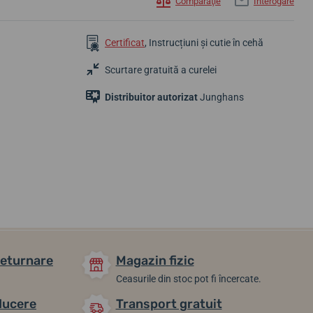
Comparaţie
Interogare
Certificat
, Instrucțiuni și cutie în cehă
Scurtare gratuită a curelei
Distribuitor autorizat
Junghans
8 246,15 lei
5 098,76 lei
4 860,00 lei
7 009,23 lei
În stoc
În stoc
În stoc
returnare
Magazin fizic
Ceasurile din stoc pot fi încercate.
ducere
Transport gratuit