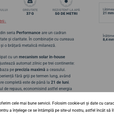
Lățimea 
MULUI
GREUTATE
REZISTENT LA APĂ
21 mm
37 G
50 DE METRI
rii
↓
din seria
Performance
are un cadran
Înălțime
tate și claritate. În combinație cu cureaua
8,4 m
 și o brățară metalică milaneză.
ipat cu un
mecanism solar in-house
ajustează automat zilnic pe trei continente:
i baza pe
precizia maximă
a ceasului.
periență fără griji pe termen lung, având
are completă este de până la
21 de luni
.
ul de repaus, economisind astfel energia
ceasuri solare și controlate radio, având ca
n lume în 1990!
ferim cele mai bune servicii. Folosim cookie-uri și date cu caract
ntru a înțelege ce se întâmplă pe site-ul nostru, astfel încât să
 cu funcția de
calendar automat
și trecerea