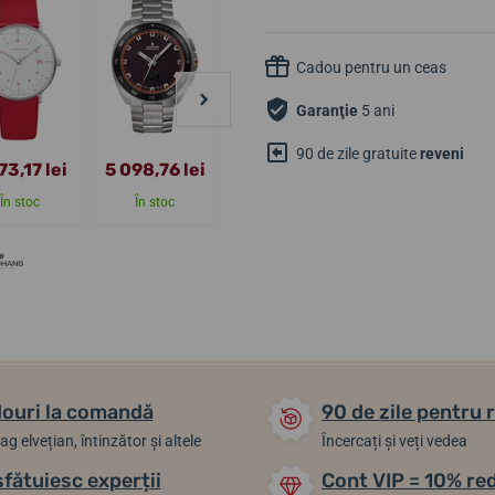
Cadou pentru un ceas
Garanţie
5 ani
90 de zile gratuite
reveni
73,17 lei
5 098,76 lei
6 835,25 lei
2 819,62 lei
În stoc
În stoc
În stoc
În stoc
ouri la comandă
90 de zile pentru 
ag elvețian, întinzător și altele
Încercați și veți vedea
sfătuiesc experții
Cont VIP = 10% re