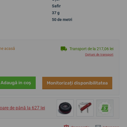
Safir
37 g
50 de metri
ine acasă
Transport de la 217,06 lei
Opțiuni de transport
Adaugă in coş
Monitorizați disponibilitatea
oare de până la 627 lei