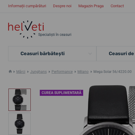
Informații cumpărături
Despre noi
Magazin Praga
Contact
Specialiști în ceasuri
Ceasuri bărbătești
Ceasuri de
Mărci
Junghans
Performance
Milano
Mega Solar 56/4220.00
CUREA SUPLIMENTARĂ