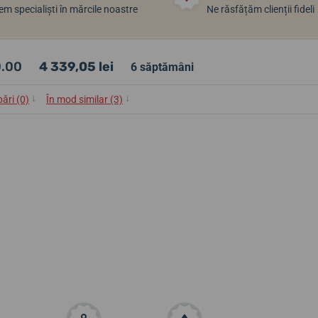
m specialiști în mărcile noastre
Ne răsfățăm clienții fideli
0.00
4 339,05 lei
6 săptămâni
↓
↓
bări (0)
În mod similar (3)