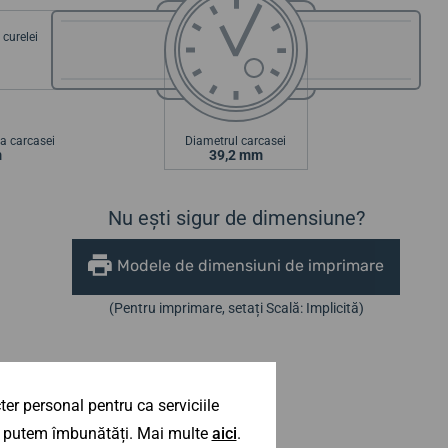
curelei
a carcasei
Diametrul carcasei
m
39,2 mm
Nu ești sigur de dimensiune?
Modele de dimensiuni de imprimare
(Pentru imprimare, setați Scală: Implicită)
er personal pentru ca serviciile
 îl putem îmbunătăți. Mai multe
aici
.