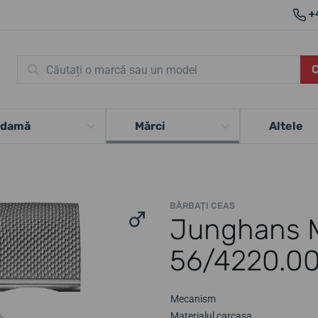
+
 damă
Mărci
Altele
BĂRBAȚI CEAS
Junghans M
56/4220.0
Mecanism
Materialul carcasa