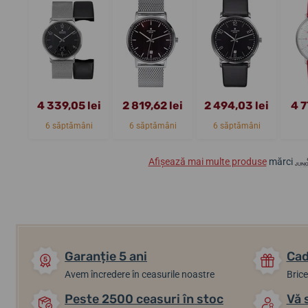
4 339,05 lei
2 819,62 lei
2 494,03 lei
4 7
6 săptămâni
6 săptămâni
6 săptămâni
Afișează mai multe produse
mărci
Garanție 5 ani
Cad
Avem încredere în ceasurile noastre
Brice
Peste 2500 ceasuri în stoc
Vă 