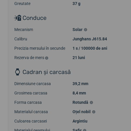
Greutate
37 g
Conduce
Mecanism
Solar
Calibru
Junghans J615.84
Precizia mersului în secunde
1 s / 100000 de ani
Rezerva de mers
21 luni
Cadran și carcasă
Dimensiune carcasa
39,2 mm
Grosimea carcasa
8,4 mm
Forma carcasa
Rotundă
Materialul carcasa
Oțel nobil
Culoarea carcasei
Argintiu
Materialul geamului
Safir