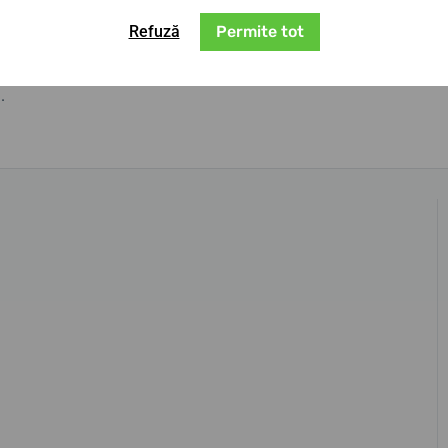
i semnalului radio. Cadranul este protejat de
Refuză
Permite tot
a cu un diametru de 39,2 mm, la fel ca brățara
 la apă de 5 ATM (50 metri)
, ceasul suportă
.