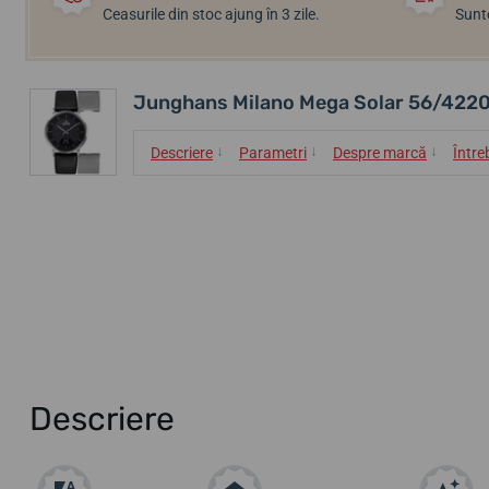
Ceasurile din stoc ajung în 3 zile.
Sunte
Junghans Milano Mega Solar 56/422
↓
↓
↓
Descriere
Parametri
Despre marcă
Între
Descriere