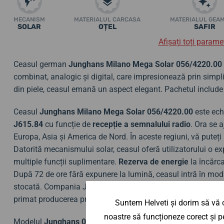
MECANISM
MATERIALUL CARCASA
MATERIALUL GEA
SOLAR
OȚEL
SAFIR
Afișați toți paramet
Ceasul german
Junghans Milano Mega Solar 056/4220.00
combinat, analogic și digital, care impresionează prin simpli
din piele, ceasul emană un aspect elegant. Pachetul include
Ceasul
Junghans Milano Mega Solar 056/4220.00
este ech
J615.84
cu funcție de
recepție a semnalului radio
. Ora se 
Europa, Asia și America de Nord. În aceste regiuni, vă puteț
Datorită mecanismului solar, ceasul oferă utilizatorului o ex
multiple funcții suplimentare.
Rezerva de energie
la încărc
După 72 de ore fără expunere la lumină, ceasul intră în mod
stocată. Compania Junghans este un pionier în producția de 
primat producerea primului ceas de mână controlat radio di
Suntem Helveti și dorim să vă o
noastre să funcționeze corect și pe
Modelul
Junghans 056/4220.00
este, de asemenea, echipat