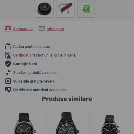
Comparaţie
Interogare
Cadou pentru un ceas
Certificat
, Instrucțiuni și cutie în cehă
Garanţie
5 ani
Scurtare gratuită a curelei
90 de zile gratuite
reveni
Distribuitor autorizat
Junghans
Produse similare