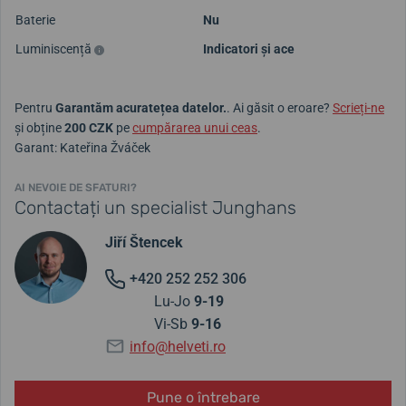
Baterie
Nu
Luminiscență
Indicatori și ace
Pentru
Garantăm acuratețea datelor.
. Ai găsit o eroare?
Scrieți-ne
și obține
200 CZK
pe
cumpărarea unui ceas
.
Garant: Kateřina Žváček
AI NEVOIE DE SFATURI?
Contactați un specialist Junghans
Jiří Štencek
+420 252 252 306
Lu-Jo
9-19
Vi-Sb
9-16
info@helveti.ro
Pune o întrebare