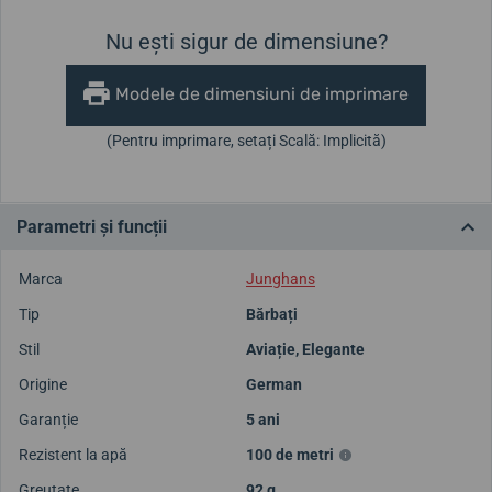
Nu ești sigur de dimensiune?
Modele de dimensiuni de imprimare
(Pentru imprimare, setați Scală: Implicită)
Parametri și funcții
Marca
Junghans
Tip
Bărbați
Stil
Aviație
,
Elegante
Origine
German
Garanție
5 ani
Rezistent la apă
100 de metri
Greutate
92 g