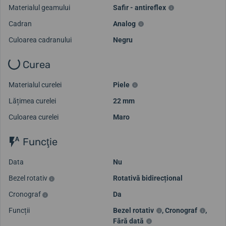
Materialul geamului
Safir - antireflex
Cadran
Analog
Culoarea cadranului
Negru
Curea
Materialul curelei
Piele
Lățimea curelei
22 mm
Culoarea curelei
Maro
Funcţie
Data
Nu
Bezel rotativ
Rotativă bidirecțional
Cronograf
Da
Funcții
Bezel rotativ
,
Cronograf
,
Fără dată