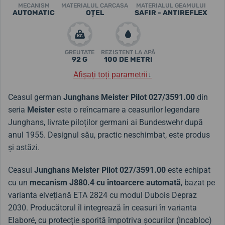
MECANISM
MATERIALUL CARCASA
MATERIALUL GEAMULUI
AUTOMATIC
OȚEL
SAFIR - ANTIREFLEX
GREUTATE
REZISTENT LA APĂ
92 G
100 DE METRI
Afișați toți parametrii
↓
Ceasul german
Junghans Meister Pilot 027/3591.00
din
seria
Meister
este o reîncarnare a ceasurilor legendare
Junghans, livrate piloților germani ai Bundeswehr după
anul 1955. Designul său, practic neschimbat, este produs
și astăzi.
Ceasul
Junghans Meister Pilot 027/3591.00
este echipat
cu un
mecanism J880.4 cu întoarcere automată
, bazat pe
varianta elvețiană ETA 2824 cu modul Dubois Depraz
2030. Producătorul îl integrează în ceasuri în varianta
Elaboré, cu protecție sporită împotriva șocurilor (Incabloc)