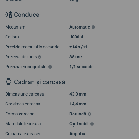
Conduce
Mecanism
Automatic
Calibru
J880.4
Precizia mersului în secunde
±14 s / zi
Rezerva de mers
38 ore
Precizia cronografului
1/1 secunde
Cadran și carcasă
Dimensiune carcasa
43,3 mm
Grosimea carcasa
14,4 mm
Forma carcasa
Rotundă
Materialul carcasa
Oțel nobil
Culoarea carcasei
Argintiu