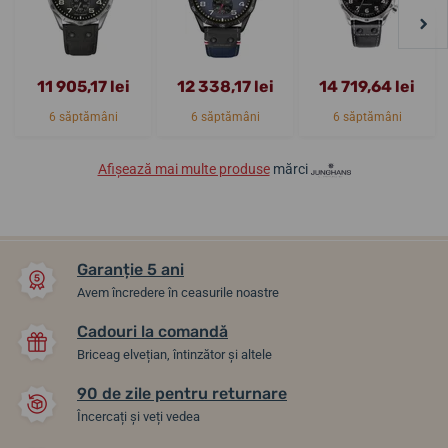
11 905,17 lei
12 338,17 lei
14 719,64 lei
6 săptămâni
6 săptămâni
6 săptămâni
Afișează mai multe produse
mărci
Garanție 5 ani
Avem încredere în ceasurile noastre
Cadouri la comandă
Briceag elvețian, întinzător și altele
90 de zile pentru returnare
Încercați și veți vedea