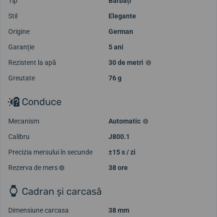
Tip
Bărbați
Stil
Elegante
Origine
German
Garanție
5 ani
Rezistent la apă
30 de metri
Greutate
76 g
Conduce
Mecanism
Automatic
Calibru
J800.1
Precizia mersului în secunde
±15 s / zi
Rezerva de mers
38 ore
Cadran și carcasă
Dimensiune carcasa
38 mm