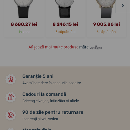
8 680,27 lei
8 246,15 lei
9 005,86 lei
În stoc
6 săptămâni
6 săptămâni
Afișează mai multe produse
mărci
Garanție 5 ani
Avem încredere în ceasurile noastre
Cadouri la comandă
Briceag elvețian, întinzător și altele
90 de zile pentru returnare
Încercați și veți vedea