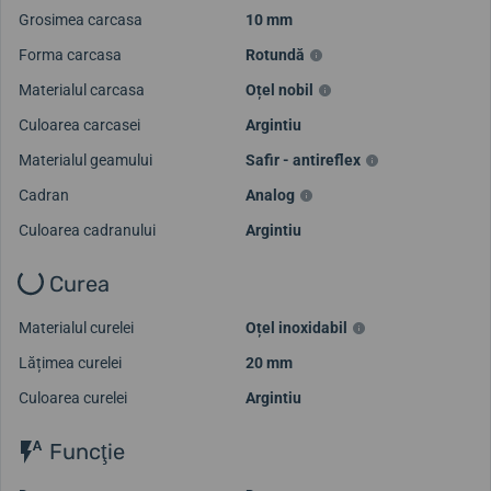
Grosimea carcasa
10 mm
Forma carcasa
Rotundă
Materialul carcasa
Oțel nobil
Culoarea carcasei
Argintiu
Materialul geamului
Safir - antireflex
Cadran
Analog
Culoarea cadranului
Argintiu
Curea
Materialul curelei
Oțel inoxidabil
Lățimea curelei
20 mm
Culoarea curelei
Argintiu
Funcţie