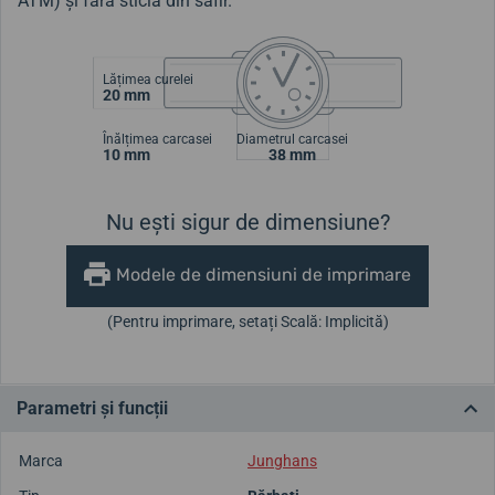
ATM) și fără sticlă din safir.
Lățimea curelei
20 mm
Înălțimea carcasei
Diametrul carcasei
10 mm
38 mm
Nu ești sigur de dimensiune?
Modele de dimensiuni de imprimare
(Pentru imprimare, setați Scală: Implicită)
Parametri și funcții
Marca
Junghans