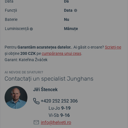
Data
Da
Funcții
Data
Baterie
Nu
Luminiscență
Mânuțe
Pentru
Garantăm acuratețea datelor.
. Ai găsit o eroare?
Scrieți-ne
și obține
200 CZK
pe
cumpărarea unui ceas
.
Garant: Kateřina Žváček
AI NEVOIE DE SFATURI?
Contactați un specialist Junghans
Jiří Štencek
+420 252 252 306
Lu-Jo
9-19
Vi-Sb
9-16
info@helveti.ro