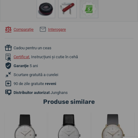
Comparaţie
Interogare
Cadou pentru un ceas
Certificat
, Instrucțiuni și cutie în cehă
Garanţie
5 ani
Scurtare gratuită a curelei
90 de zile gratuite
reveni
Distribuitor autorizat
Junghans
Produse similare