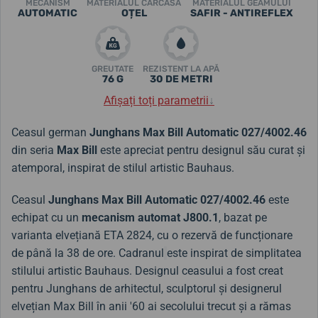
MECANISM
MATERIALUL CARCASA
MATERIALUL GEAMULUI
AUTOMATIC
OȚEL
SAFIR - ANTIREFLEX
GREUTATE
REZISTENT LA APĂ
76 G
30 DE METRI
Afișați toți parametrii
↓
Ceasul german
Junghans Max Bill Automatic 027/4002.46
din seria
Max Bill
este apreciat pentru designul său curat și
atemporal, inspirat de stilul artistic Bauhaus.
Ceasul
Junghans Max Bill Automatic 027/4002.46
este
echipat cu un
mecanism automat J800.1
, bazat pe
varianta elvețiană ETA 2824, cu o rezervă de funcționare
de până la 38 de ore.
Cadranul
este inspirat de simplitatea
stilului artistic Bauhaus. Designul ceasului a fost creat
pentru Junghans de arhitectul, sculptorul și designerul
elvețian Max Bill în anii '60 ai secolului trecut și a rămas