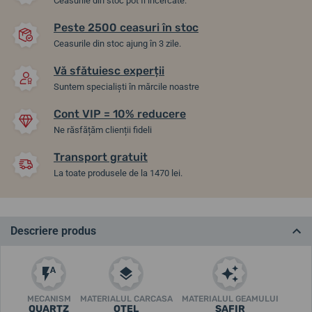
Ceasurile din stoc pot fi încercate.
Peste 2500 ceasuri în stoc
Ceasurile din stoc ajung în 3 zile.
Vă sfătuiesc experții
Suntem specialiști în mărcile noastre
Cont VIP = 10% reducere
Ne răsfățăm clienții fideli
Transport gratuit
La toate produsele de la 1470 lei.
Descriere produs
MECANISM
MATERIALUL CARCASA
MATERIALUL GEAMULUI
QUARTZ
OȚEL
SAFIR