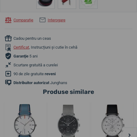
Comparaţie
Interogare
Cadou pentru un ceas
Certificat
, Instrucțiuni și cutie în cehă
Garanţie
5 ani
Scurtare gratuită a curelei
90 de zile gratuite
reveni
Distribuitor autorizat
Junghans
Produse similare