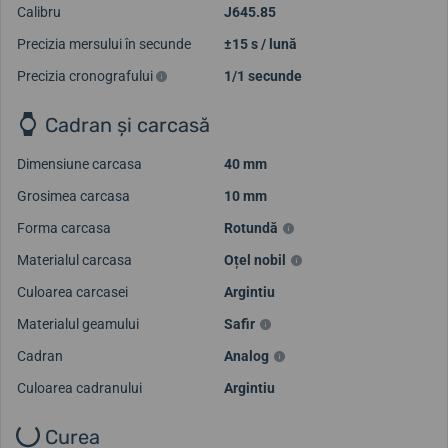
Calibru
J645.85
Precizia mersului în secunde
±15 s / lună
Precizia cronografului
1/1 secunde
Cadran și carcasă
Dimensiune carcasa
40 mm
Grosimea carcasa
10 mm
Forma carcasa
Rotundă
Materialul carcasa
Oțel nobil
Culoarea carcasei
Argintiu
Materialul geamului
Safir
Cadran
Analog
Culoarea cadranului
Argintiu
Curea