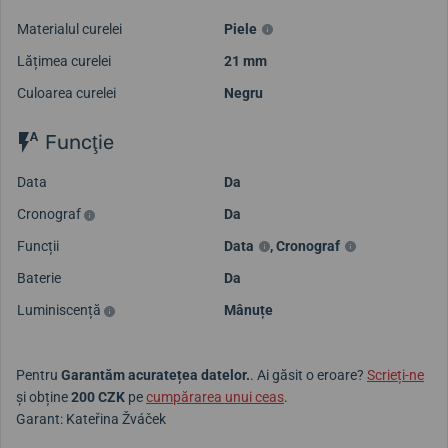
Materialul curelei
Piele
Lățimea curelei
21 mm
Culoarea curelei
Negru
Funcţie
Data
Da
Cronograf
Da
Funcții
Data
,
Cronograf
Baterie
Da
Luminiscență
Mânuțe
Pentru
Garantăm acuratețea datelor.
. Ai găsit o eroare?
Scrieți-ne
și obține
200 CZK
pe
cumpărarea unui ceas
.
Garant: Kateřina Žváček