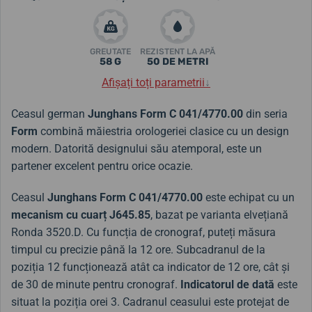
GREUTATE
REZISTENT LA APĂ
58 G
50 DE METRI
Afișați toți parametrii
↓
Ceasul german
Junghans Form C 041/4770.00
din seria
Form
combină măiestria orologeriei clasice cu un design
modern. Datorită designului său atemporal, este un
partener excelent pentru orice ocazie.
Ceasul
Junghans Form C 041/4770.00
este echipat cu un
mecanism cu cuarț J645.85
, bazat pe varianta elvețiană
Ronda 3520.D. Cu funcția de cronograf, puteți măsura
timpul cu precizie până la 12 ore. Subcadranul de la
poziția 12 funcționează atât ca indicator de 12 ore, cât și
de 30 de minute pentru cronograf.
Indicatorul de dată
este
situat la poziția orei 3. Cadranul ceasului este protejat de