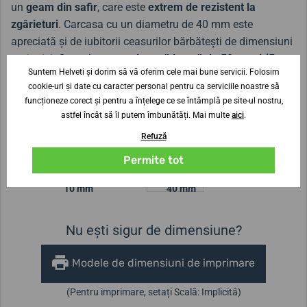
un
geam din safir
, care este
extrem de rezistent la
zgârieturi
. Carcasa cu un diametru de 40 mm este
apreciată și de iubitorii ceasurilor bărbătești de dimensiuni
mai mici. Ceasul are o
rezistență la apă de 50 metri (5
Suntem Helveti și dorim să vă oferim cele mai bune servicii. Folosim
ATM)
, ceea ce înseamnă că poate rezista la un contact
cookie-uri și date cu caracter personal pentru ca serviciile noastre să
ușor cu apa, cum ar fi spălarea mâinilor sau dușul.
funcționeze corect și pentru a înțelege ce se întâmplă pe site-ul nostru,
astfel încât să îl putem îmbunătăți. Mai multe
aici
.
Refuză
Lățimea curelei
21 mm
Permite tot
Înălțimea carcasei
Diametrul carcasei
10 mm
40 mm
Nu ești sigur de dimensiune?
Modele de dimensiuni de imprimare
(Pentru imprimare, setați Scală: Implicită)