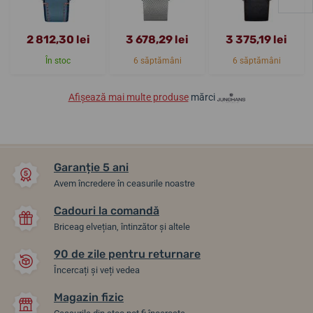
2 812,30 lei
3 678,29 lei
3 375,19 lei
În stoc
6 săptămâni
6 săptămâni
Afișează mai multe produse
mărci
Garanție 5 ani
Avem încredere în ceasurile noastre
Cadouri la comandă
Briceag elvețian, întinzător și altele
90 de zile pentru returnare
Încercați și veți vedea
Magazin fizic